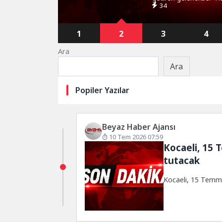
34
1
2
3
4
Ara
Ara
Popiler Yazılar
Beyaz Haber Ajansı
10 Tem 2026 07:59
Kocaeli, 15 
tutacak
Kocaeli, 15 Temm