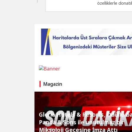
özelliklerle don
X8 Pro...
Magazin
Gloria Hotels & Resorts, Ödüllü b
Panda & Sons ile unutulmaz bir
Miksoloji Gecesine İmza Attı