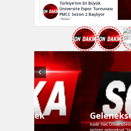
Türkiye’nin En Büyük
Üniversite Espor Turnuvası
PMCC Sezon 2 Başlıyor
Spor
Ölüm ve Ölüm Nedeni
İstatistikleri, 2025
Sağlık
UNESCO Edebiyat Şehri
Kahramanmaraş Kültür
Ekonomisinde Yeni Sayfa
Açtı
Kültür Sanat
Geleneksel Haliç Dos
Kadir Has Üniversitesi ile Koç Üniversitesi kürek
getiren geleneksel “Haliç Dostluk Kupası”, bu yı