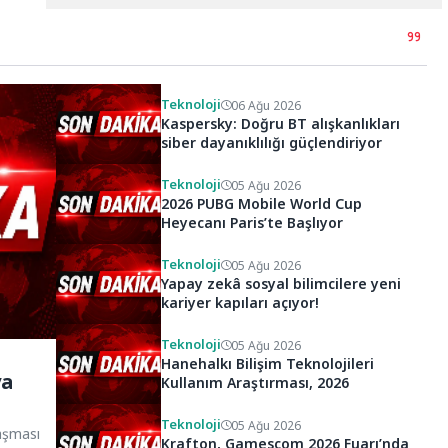
Teknoloji
06 Ağu 2026
Kaspersky: Doğru BT alışkanlıkları
siber dayanıklılığı güçlendiriyor
Teknoloji
05 Ağu 2026
2026 PUBG Mobile World Cup
Heyecanı Paris’te Başlıyor
Teknoloji
05 Ağu 2026
Yapay zekâ sosyal bilimcilere yeni
kariyer kapıları açıyor!
Teknoloji
05 Ağu 2026
Hanehalkı Bilişim Teknolojileri
ya
Kullanım Araştırması, 2026
Teknoloji
05 Ağu 2026
laşması
Krafton, Gamescom 2026 Fuarı’nda