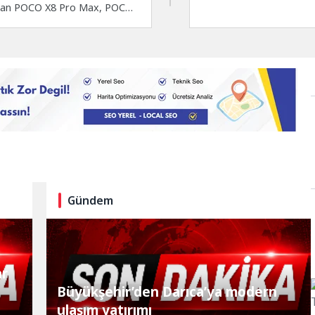
atılan POCO X8 Pro Max, POCO
Gündem
ar
Büyükşehir’den Darıca’ya modern
ulaşım yatırımı