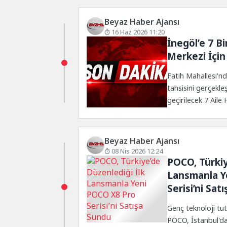
Beyaz Haber Ajansı
16 Haz 2026 11:20
İnegöl’e 7 Bir
Merkezi İçin
Fatih Mahallesi’nd
tahsisini gerçekle
geçirilecek 7 Aile 
Aile Sağlığı Merkezi
Beyaz Haber Ajansı
08 Nis 2026 12:24
POCO, Türkiy
Lansmanla Y
Serisi’ni Sat
Genç teknoloji tut
POCO, İstanbul'da