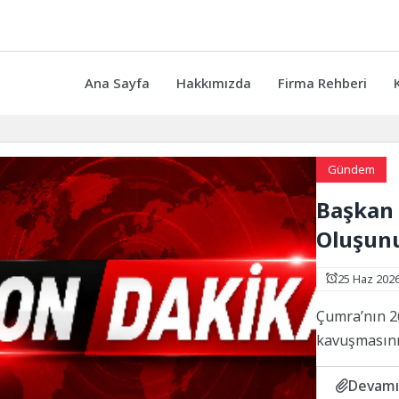
Ana Sayfa
Hakkımızda
Firma Rehberi
Gündem
Başkan 
Oluşunu
25 Haz 202
Çumra’nın 2
kavuşmasını
Devamı