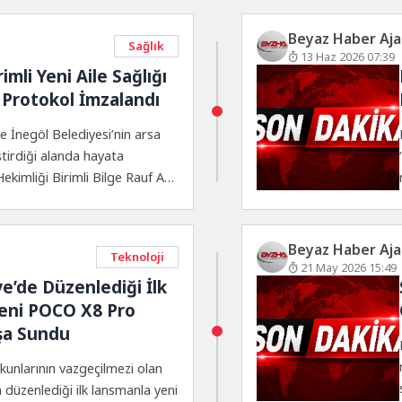
Beyaz Haber Aja
Sağlık
13 Haz 2026 07:39
imli Yeni Aile Sağlığı
 Protokol İmzalandı
e İnegöl Belediyesi’nin arsa
ştirdiği alanda hayata
Hekimliği Birimli Bilge Rauf Arıç
...
Beyaz Haber Aja
Teknoloji
21 May 2026 15:49
e’de Düzenlediği İlk
eni POCO X8 Pro
ışa Sundu
kunlarının vazgeçilmezi olan
 düzenlediği ilk lansmanla yeni