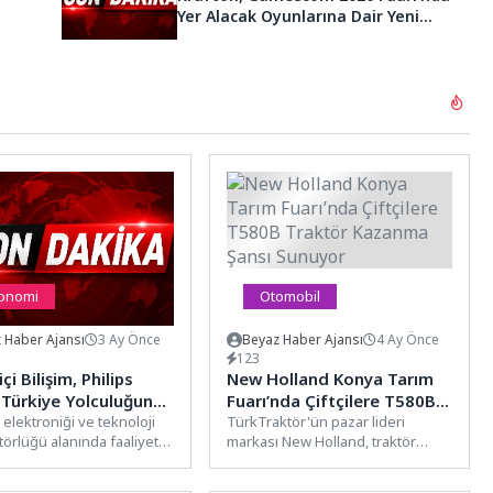
Yer Alacak Oyunlarına Dair Yeni
Ayrıntıları Paylaştı
onomi
Otomobil
 Haber Ajansı
3 Ay Önce
Beyaz Haber Ajansı
4 Ay Önce
123
çi Bilişim, Philips
New Holland Konya Tarım
 Türkiye Yolculuğunda
Fuarı’nda Çiftçilere T580B
üçlü Rol Üstleniyor
 elektroniği ve teknoloji
Traktör Kazanma Şansı
TürkTraktör'ün pazar lideri
törlüğü alanında faaliyet
markası New Holland, traktör
Sunuyor
n Boğaziçi Bilişim ve
modelleri, tarımsal ekipmanları ve
A.Ş., TP Vision...
hassas tarım teknolojilerinden