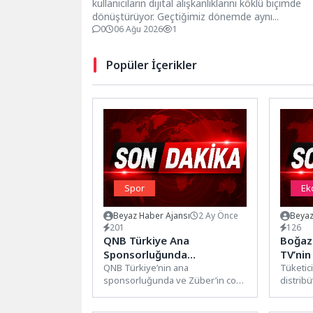
kullanıcıların dijital alışkanlıklarını köklü biçimde
dönüştürüyor. Geçtiğimiz dönemde aynı...
0
06 Ağu 2026
1
Popüler İçerikler
Spor
Ek
Beyaz Haber Ajansı
2 Ay Önce
Beyaz
201
126
QNB Türkiye Ana
Boğazi
Sponsorluğunda
TV’nin
Düzenlenen Tennis Istanbul
QNB Türkiye’nin ana
Daha G
Tüketici
sponsorluğunda ve Züber’in co-
distribü
Open 2026 İş Dünyasını
sponsorluğunda düzenlenen
göstere
Kortlarda Buluşturdu
Tennis Istanbul Open 2026, iş
Dağıtım 