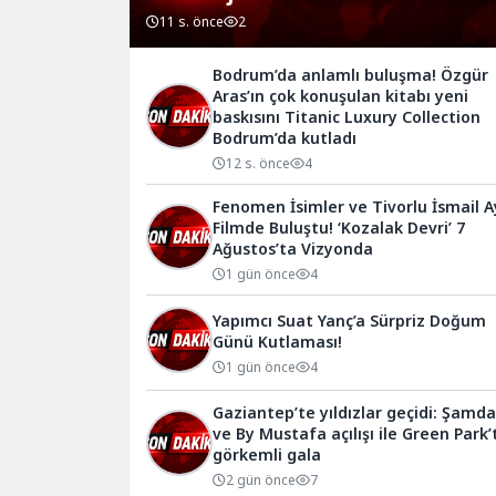
11 s. önce
2
Bodrum’da anlamlı buluşma! Özgür
Aras’ın çok konuşulan kitabı yeni
baskısını Titanic Luxury Collection
Bodrum’da kutladı
12 s. önce
4
Fenomen İsimler ve Tivorlu İsmail A
Filmde Buluştu! ‘Kozalak Devri’ 7
Ağustos’ta Vizyonda
1 gün önce
4
Yapımcı Suat Yanç’a Sürpriz Doğum
Günü Kutlaması!
1 gün önce
4
Gaziantep’te yıldızlar geçidi: Şamda
ve By Mustafa açılışı ile Green Park’
görkemli gala
2 gün önce
7