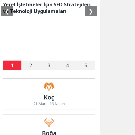
Yerel İşletmeler İçin SEO Stratejileri
❮
❯
ve Teknoloji Uygulamaları
1
2
3
4
5
Koç
21 Mart - 19 Nisan
Boğa