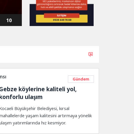
32
dört bir...
10
nsı
Gündem
Gebze köylerine kaliteli yol,
konforlu ulaşım
Kocaeli Büyükşehir Belediyesi, kırsal
mahallelerde yaşam kalitesini artırmaya yönelik
ulaşım yatırımlarında hız kesmiyor.