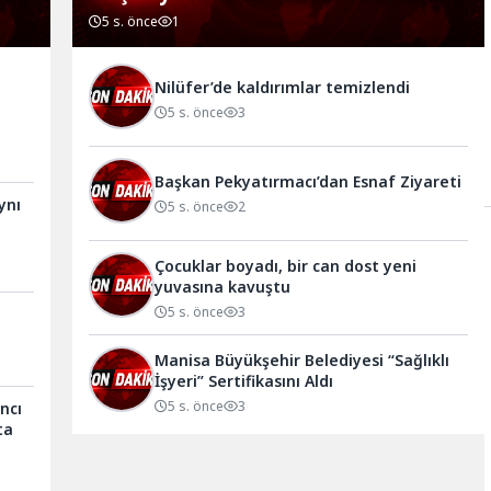
5 s. önce
1
Nilüfer’de kaldırımlar temizlendi
5 s. önce
3
Başkan Pekyatırmacı’dan Esnaf Ziyareti
ynı
5 s. önce
2
Çocuklar boyadı, bir can dost yeni
yuvasına kavuştu
5 s. önce
3
Manisa Büyükşehir Belediyesi “Sağlıklı
İşyeri” Sertifikasını Aldı
5 s. önce
3
ncı
ta