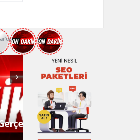
Keçiören’de Haşerelere
Keçiören Belediyesi Park ve Bahçeler Müdürlüğü, yaz 
sıcaklıklarla birlikte ortaya çıkabilecek haşere ve sinekl