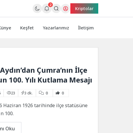
2
Kriptolar
Künye
Keşfet
Yazarlarımız
İletişim
Aydın’dan Çumra’nın İlçe
n 100. Yılı Kutlama Mesajı
6
23
3 dk.
0
0
6 Haziran 1926 tarihinde ilçe statüsüne
n 100.
nı Oku