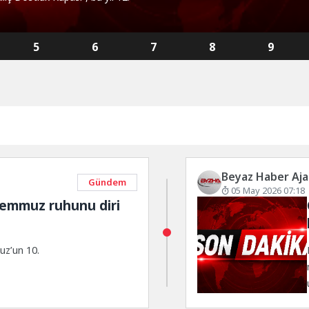
5
6
7
8
9
Beyaz Haber Aja
Gündem
05 May 2026 07:18
Temmuz ruhunu diri
uz’un 10.