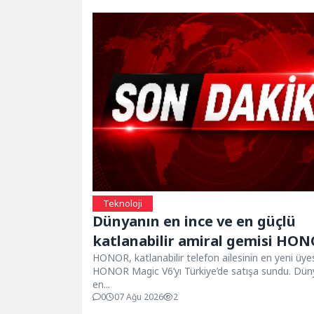
Teknoloji
Dünyanın en ince ve en güçlü
katlanabilir amiral gemisi HONOR
Magic V6 Türkiye’de
HONOR, katlanabilir telefon ailesinin en yeni üye
HONOR Magic V6’yı Türkiye’de satışa sundu. Dün
en...
0
07 Ağu 2026
2