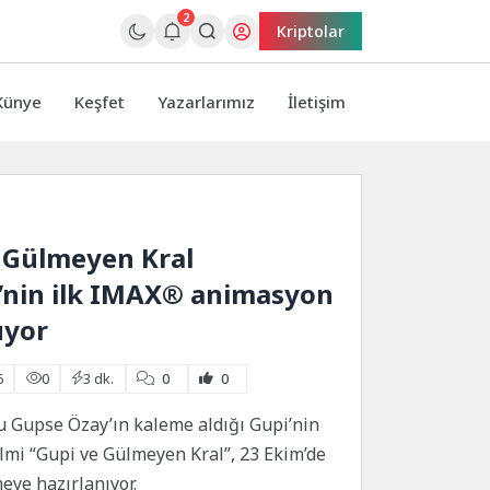
2
Kriptolar
Künye
Keşfet
Yazarlarımız
İletişim
 Gülmeyen Kral
’nin ilk IMAX® animasyon
uyor
6
0
3 dk.
0
0
 Gupse Özay’ın kaleme aldığı Gupi’nin
ilmi “Gupi ve Gülmeyen Kral”, 23 Ekim’de
eye hazırlanıyor.