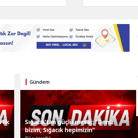
cılığı...
Gündem
 ilk
Sığacık’tan güçlü mesaj: “Deniz
bizim, Sığacık hepimizin”