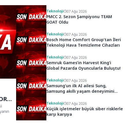
Teknoloji
07 Ağu 2026
PMCC 2. Sezon Şampiyonu TEAM
GOAT Oldu
Teknoloji
07 Ağu 2026
Bosch Home Comfort Group’tan İleri
Teknoloji Hava Temizleme Cihazları
Teknoloji
07 Ağu 2026
Semruk Games’in Harvest King’i
Global Pazarda Oyuncularla Buluştu!
Teknoloji
07 Ağu 2026
Samsung’un ilk AI ailesi Sung,
Samsung akıllı yaşam deneyimini
ekranlara taşıyor
Teknoloji
07 Ağu 2026
si
Küçük işletmeler büyük siber risklerle
yanın
karşı karşıya