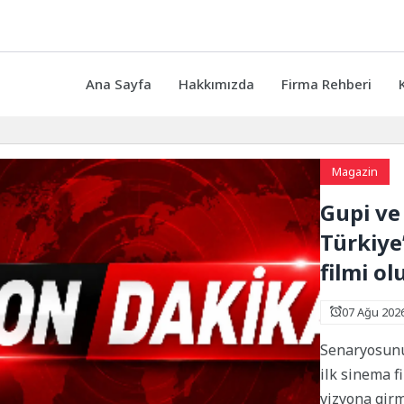
Ana Sayfa
Hakkımızda
Firma Rehberi
Magazin
Gupi ve
Türkiye
filmi ol
07 Ağu 202
Senaryosunu
ilk sinema f
vizyona girm