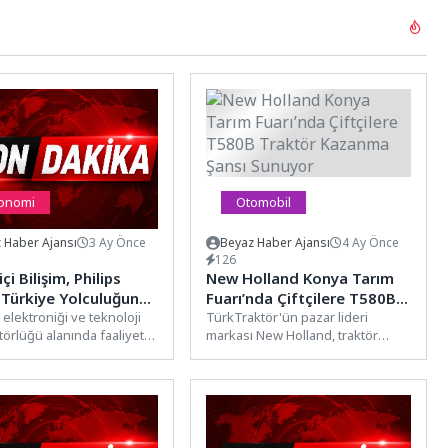
onomi
Otomobil
 Haber Ajansı
3 Ay Önce
Beyaz Haber Ajansı
4 Ay Önce
126
çi Bilişim, Philips
New Holland Konya Tarım
 Türkiye Yolculuğunda
Fuarı’nda Çiftçilere T580B
üçlü Rol Üstleniyor
 elektroniği ve teknoloji
Traktör Kazanma Şansı
TürkTraktör'ün pazar lideri
törlüğü alanında faaliyet
markası New Holland, traktör
Sunuyor
n Boğaziçi Bilişim ve
modelleri, tarımsal ekipmanları ve
A.Ş., TP Vision...
hassas tarım teknolojilerinden
oluşan...