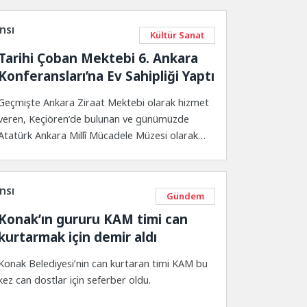
nsı
Kültür Sanat
Tarihi Çoban Mektebi 6. Ankara
Konferansları’na Ev Sahipliği Yaptı
Geçmişte Ankara Ziraat Mektebi olarak hizmet
veren, Keçiören’de bulunan ve günümüzde
Atatürk Ankara Millî Mücadele Müzesi olarak
kullanılan tarihî Çoban...
nsı
Gündem
Konak’ın gururu KAM timi can
kurtarmak için demir aldı
Konak Belediyesi’nin can kurtaran timi KAM bu
kez can dostlar için seferber oldu.