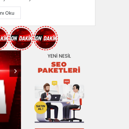
nı Oku
Kemer’deki yaya geçitle
Kemer Belediyesi Fen İşleri Müdürlüğü ekipleri, Keme
geçitlerinde boyama işlemi gerçekleştiriyor.