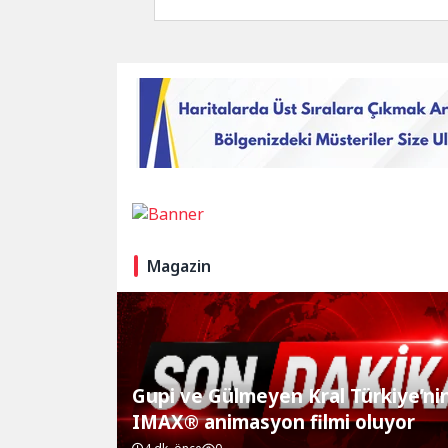
Genel Müdür Yardım
Magazin
Gupi ve Gülmeyen Kral Türkiye’nin
IMAX® animasyon filmi oluyor