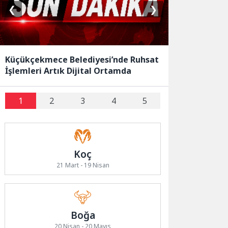
❮
❯
Küçükçekmece Belediyesi’nde Ruhsat
İşlemleri Artık Dijital Ortamda
1
2
3
4
5
Koç
21 Mart - 19 Nisan
Boğa
20 Nisan - 20 Mayıs