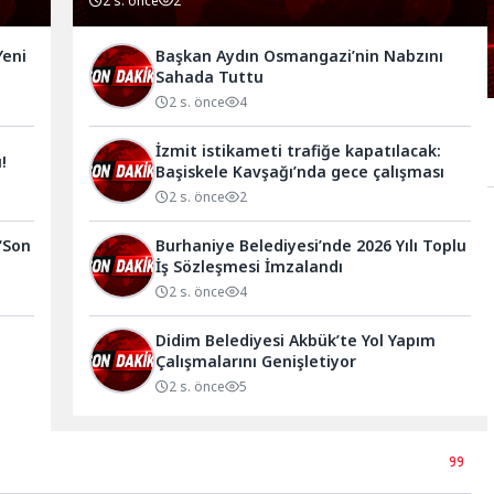
2 s. önce
2
Yeni
Başkan Aydın Osmangazi’nin Nabzını
Sahada Tuttu
2 s. önce
4
İzmit istikameti trafiğe kapatılacak:
!
Başiskele Kavşağı’nda gece çalışması
2 s. önce
2
‘Son
Burhaniye Belediyesi’nde 2026 Yılı Toplu
İş Sözleşmesi İmzalandı
2 s. önce
4
Didim Belediyesi Akbük’te Yol Yapım
Çalışmalarını Genişletiyor
2 s. önce
5