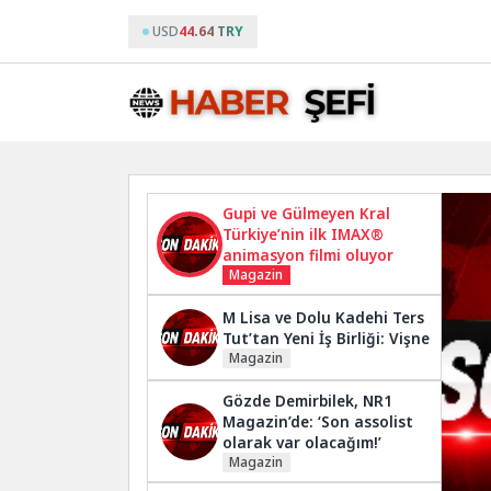
USD
44.64 TRY
Gupi ve Gülmeyen Kral
Türkiye’nin ilk IMAX®
animasyon filmi oluyor
Magazin
M Lisa ve Dolu Kadehi Ters
Tut’tan Yeni İş Birliği: Vişne
Magazin
Gözde Demirbilek, NR1
Magazin’de: ‘Son assolist
olarak var olacağım!’
Magazin