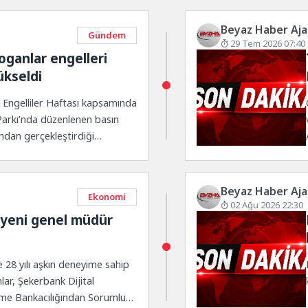
Beyaz Haber Aja
Gündem
29 Tem 2026 07:40
loganlar engelleri
ükseldi
, Engelliler Haftası kapsamında
Parkı’nda düzenlenen basın
ndan gerçekleştirdiği
bireylerin haklarına dikkati
Beyaz Haber Aja
Ekonomi
02 Ağu 2026 22:30
 yeni genel müdür
 28 yılı aşkın deneyime sahip
ar, Şekerbank Dijital
tme Bankacılığından Sorumlu