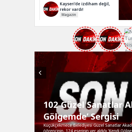
Kayseri’de izdiham değil,
rekor vardı!
Magazin
Sığacık’tan güçlü mesaj:
“Deniz bizim, Sığacık
hepimizin”
Gündem
Maltepe’de çocuklar
kitapların renkli
dünyasında buluştu
Kültür Sanat
“COBRA
102 Güzel Sanatlar 
Gölgemde’ Sergisi
Küçükçekmece Belediyesi Güzel Sanatlar Akad
öğrencinin, 124 eserinin yer aldığı ‘Kendi Gölg