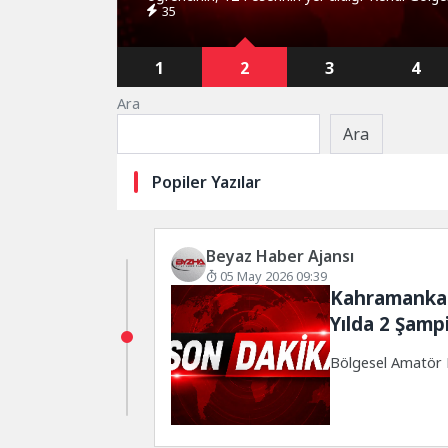
35
Galeri Cennette...
1
2
3
4
Ara
Ara
Popiler Yazılar
Beyaz Haber Ajansı
05 May 2026 09:39
Kahramankaza
Yılda 2 Şamp
Bölgesel Amatör L