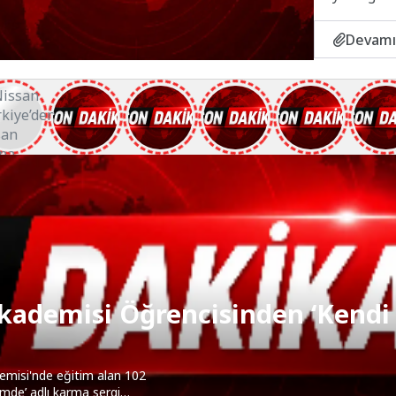
Devamı
Akademisi Öğrencisinden ‘Kendi
emisi'nde eğitim alan 102
emde’ adlı karma sergi