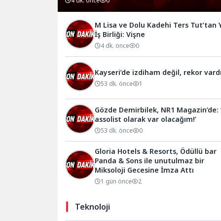
4 dk. önce
0
M Lisa ve Dolu Kadehi Ters Tut’tan 
İş Birliği: Vişne
4 dk. önce
0
Kayseri’de izdiham değil, rekor vardı
53 dk. önce
1
Gözde Demirbilek, NR1 Magazin’de: 
assolist olarak var olacağım!’
53 dk. önce
0
Gloria Hotels & Resorts, Ödüllü bar
Panda & Sons ile unutulmaz bir
Miksoloji Gecesine İmza Attı
1 gün önce
2
Teknoloji