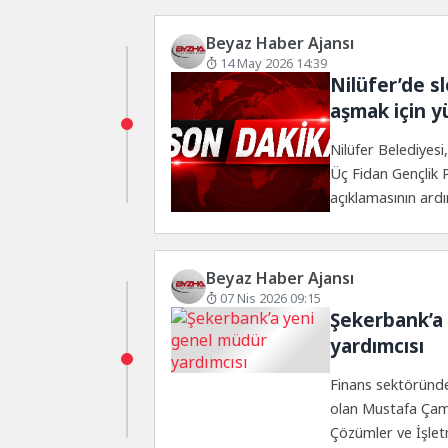
Beyaz Haber Ajansı
14 May 2026 14:39
Nilüfer’de s
aşmak için y
Nilüfer Belediyesi
Üç Fidan Gençlik 
açıklamasının ardı
yürüyüşle, engelli 
çekti.
Beyaz Haber Ajansı
07 Nis 2026 09:15
Şekerbank’a
yardımcısı
Finans sektöründe
olan Mustafa Çaml
Çözümler ve İşle