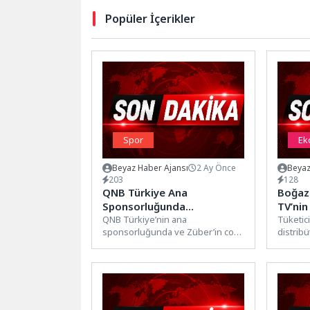
Popüler İçerikler
Spor
Ek
Beyaz Haber Ajansı
2 Ay Önce
Beyaz
203
128
QNB Türkiye Ana
Boğazi
Sponsorluğunda
TV’nin
Düzenlenen Tennis Istanbul
QNB Türkiye’nin ana
Daha G
Tüketici
sponsorluğunda ve Züber’in co-
distribü
Open 2026 İş Dünyasını
sponsorluğunda düzenlenen
göstere
Kortlarda Buluşturdu
Tennis Istanbul Open 2026, iş
Dağıtım 
dünyasının önde...