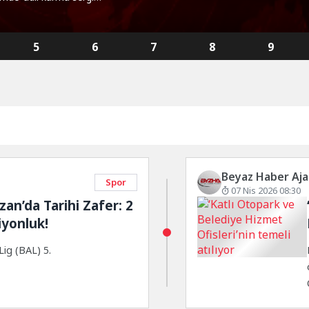
5
6
7
8
9
Beyaz Haber Aja
Spor
07 Nis 2026 08:30
n’da Tarihi Zafer: 2
iyonluk!
ig (BAL) 5.