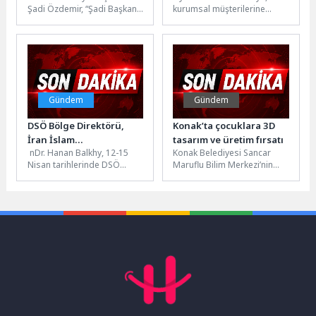
Şadi Özdemir, “Şadi Başkan
kurumsal müşterilerine
kararlıyız”
Çözümü: Hyundai
Mahallende Söz Sende”
yönelik yeni finansman
Leasing
buluşmaları kapsamında
çözümü Hyundai
Kayapa Mahallesi
Leasing hizmetini devreye
sakinleriyle...
aldı. Garanti Finansal
Kiralama...
Gündem
Gündem
DSÖ Bölge Direktörü,
Konak’ta çocuklara 3D
İran İslam
tasarım ve üretim fırsatı
nDr. Hanan Balkhy, 12-15
Konak Belediyesi Sancar
Cumhuriyeti’ni ziyaret
Nisan tarihlerinde DSÖ
Maruflu Bilim Merkezi’nin
etti
Doğu Akdeniz Bölge
çocuklara özel düzenlediği
Direktörü olarak İran İslam
3D Tasarım Atölyesiyle
Cumhuriyeti’ne...
hayaller gerçek oluyor....