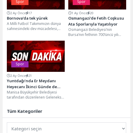
Spor
Spor
2 Ay Önce
17
1 Ay Önce
20
Bornova’da tek yürek
Osmangazi’de Fetih Coşkusu
A Milli Futbol Takımımızın dünya
Ata Sporlarıyla Yaşatılıyor
sahnesindeki dev mücadelesi,
Osmangazi Belediyesi’nin
Büyükşehir Belediyesi ve Bornova
Bursa’nın fethinin 700’üncü yılı
Belediyesi’nin organizasyonuyla
etkinlikleri kapsamında
ilçenin...
düzenlediği Türk Sporları
Festivali’nde, Türkiye’nin dört bir...
Spor
2 Ay Önce
21
Yuntdağı’nda Er Meydanı
Heyecanı İkinci Günde de
Manisa Büyükşehir Belediyesi
Sürdü
tarafından düzenlenen Geleneksel
Yuntdağı Yağlı Güreşleri’nin ikinci
gününde, birbirinden çekişmeli
Tüm Kategoriler
müsabakalar güreşseverlerle...