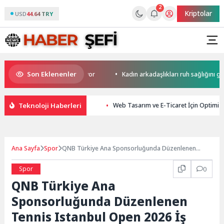
2
Kriptolar
USD
44.64 TRY
Son Eklenenler
erini yapay zekaya bırakıyor
Kadın arkadaşlıkları ruh sağlığını güçlen
Teknoloji Haberleri
Web Tasarım ve E-Ticaret İçin Optimiz
Ana Sayfa
Spor
QNB Türkiye Ana Sponsorluğunda Düzenlenen
Tennis Istanbul Open 2026 İş Dünyasını Kortlarda
Buluşturdu
Spor
0
QNB Türkiye Ana
Sponsorluğunda Düzenlenen
Tennis Istanbul Open 2026 İş