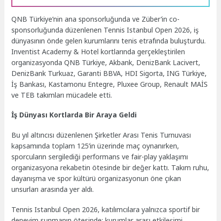
QNB Türkiye’nin ana sponsorluğunda ve Züber’in co-
sponsorluğunda düzenlenen Tennis Istanbul Open 2026, iş
dünyasının önde gelen kurumlarını tenis etrafında buluşturdu.
Inventist Academy & Hotel kortlarında gerçekleştirilen
organizasyonda QNB Türkiye, Akbank, DenizBank Lacivert,
DenizBank Turkuaz, Garanti BBVA, HDI Sigorta, ING Türkiye,
İş Bankası, Kastamonu Entegre, Pluxee Group, Renault MAİS
ve TEB takımları mücadele etti.
İş Dünyası Kortlarda Bir Araya Geldi
Bu yıl altıncısı düzenlenen Şirketler Arası Tenis Turnuvası
kapsamında toplam 125’in üzerinde maç oynanırken,
sporcuların sergilediği performans ve fair-play yaklaşımı
organizasyona rekabetin ötesinde bir değer kattı. Takım ruhu,
dayanışma ve spor kültürü organizasyonun öne çıkan
unsurları arasında yer aldı.
Tennis Istanbul Open 2026, katılımcılara yalnızca sportif bir
deneyim sunmanın ötesinde; kurumlar arası etkileşimi