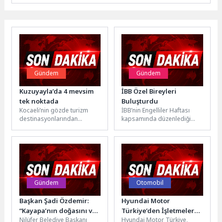
Gündem
Gündem
Kuzuyayla’da 4 mevsim
İBB Özel Bireyleri
tek noktada
Buluşturdu
Kocaeli’nin gözde turizm
İBB’nin Engelliler Haftası
destinasyonlarından
kapsamında düzenlediği
Kuzuyayla, baharın
geniş kapsamlı etkinlik
ortasında gelen kar yağışıyla
dizisinde en büyük heyecan
ziyaretçilerine eşsiz bir
kışlada yaşandı; TSK...
atmosfer sundu....
Gündem
Otomobil
Başkan Şadi Özdemir:
Hyundai Motor
“Kayapa’nın doğasını ve
Türkiye’den İşletmelere
Nilüfer Belediye Başkanı
Hyundai Motor Türkiye,
toprağını korumakta
Özel Finansman