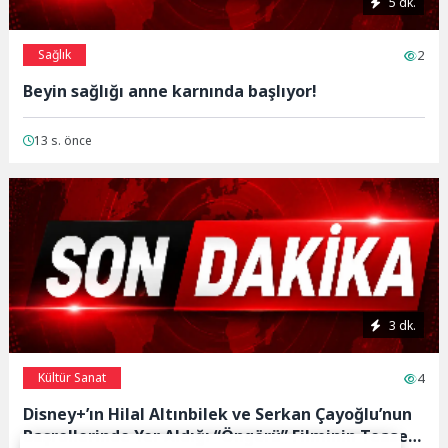
5 dk.
Sağlık
2
Beyin sağlığı anne karnında başlıyor!
13 s. önce
3 dk.
Kültür Sanat
4
Disney+’ın Hilal Altınbilek ve Serkan Çayoğlu’nun
Başrollerinde Yer Aldığı “Öngörü” Filminin Teaser