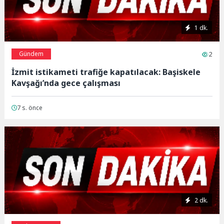
1 dk.
Gündem
2
İzmit istikameti trafiğe kapatılacak: Başiskele
Kavşağı’nda gece çalışması
7 s. önce
2 dk.