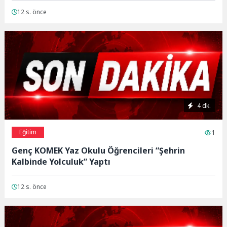
12 s. önce
4 dk.
Eğitim
1
Genç KOMEK Yaz Okulu Öğrencileri “Şehrin
Kalbinde Yolculuk” Yaptı
12 s. önce