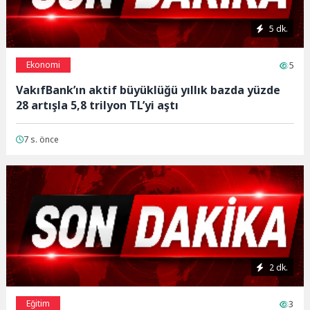
5 dk.
Ekonomi
5
VakıfBank’ın aktif büyüklüğü yıllık bazda yüzde
28 artışla 5,8 trilyon TL’yi aştı
7 s. önce
2 dk.
Eğitim
3