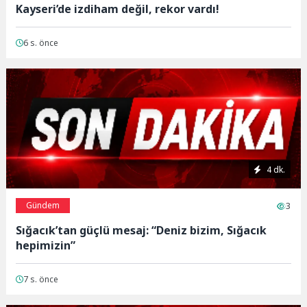
Kayseri’de izdiham değil, rekor vardı!
6 s. önce
4 dk.
Gündem
3
Sığacık’tan güçlü mesaj: “Deniz bizim, Sığacık
hepimizin”
7 s. önce