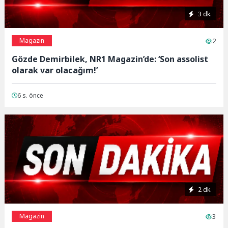
3 dk.
Magazin
2
Gözde Demirbilek, NR1 Magazin’de: ‘Son assolist
olarak var olacağım!’
6 s. önce
2 dk.
Magazin
3