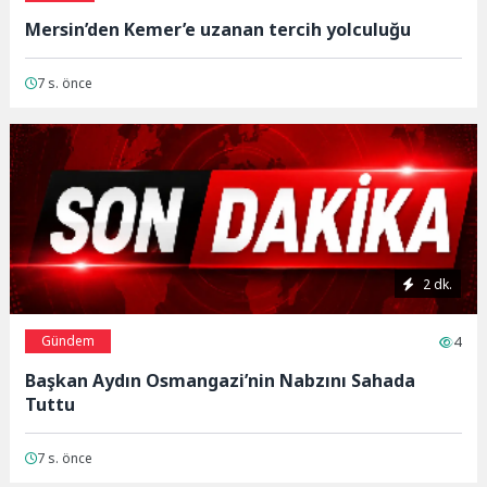
Mersin’den Kemer’e uzanan tercih yolculuğu
7 s. önce
2 dk.
Gündem
4
Başkan Aydın Osmangazi’nin Nabzını Sahada
Tuttu
7 s. önce