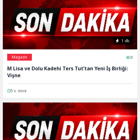
1 dk.
Magazin
0
M Lisa ve Dolu Kadehi Ters Tut’tan Yeni İş Birliği:
Vişne
5 s. önce