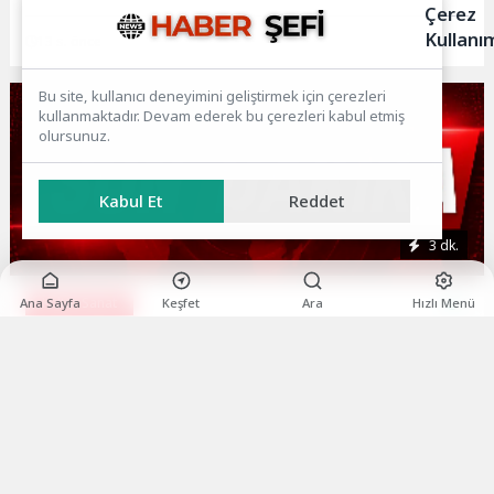
Afişleri ve Merak Uyandıran İlk Tanıtımı
Çerez
Yayımlandı
Kullanı
13 s. önce
Bu site, kullanıcı deneyimini geliştirmek için çerezleri
kullanmaktadır. Devam ederek bu çerezleri kabul etmiş
olursunuz.
Kabul Et
Reddet
3 dk.
Kültür Sanat
1
Ana Sayfa
Keşfet
Ara
Hızlı Menü
Macera, doğa ve keşif aynı rotada buluştu
13 s. önce