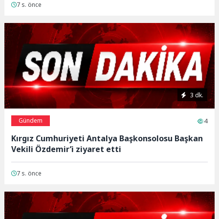
7 s. önce
3 dk.
Gündem
4
Kırgız Cumhuriyeti Antalya Başkonsolosu Başkan
Vekili Özdemir’i ziyaret etti
7 s. önce