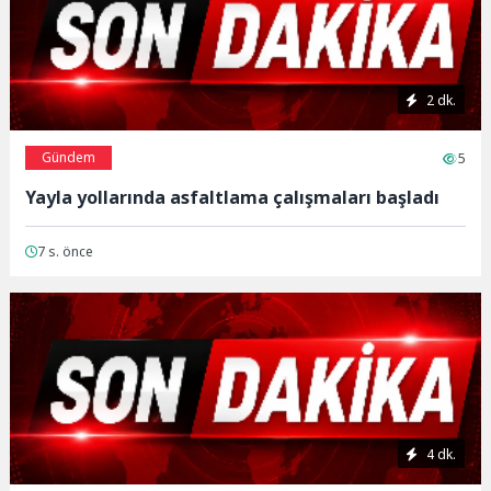
2 dk.
Gündem
5
Yayla yollarında asfaltlama çalışmaları başladı
7 s. önce
4 dk.