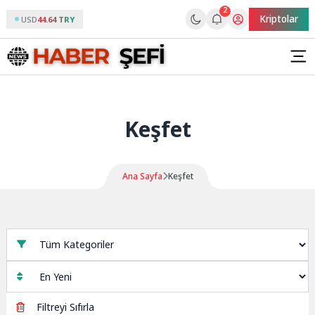
2
Kriptolar
USD
44.64 TRY
Keşfet
Ana Sayfa
Keşfet
Filtreyi Sıfırla