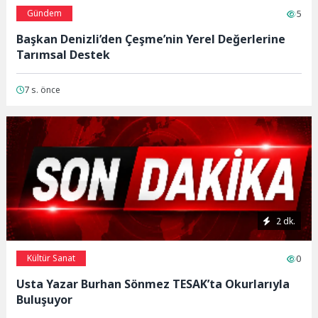
Gündem
5
Başkan Denizli’den Çeşme’nin Yerel Değerlerine
Tarımsal Destek
7 s. önce
2 dk.
Kültür Sanat
0
Usta Yazar Burhan Sönmez TESAK’ta Okurlarıyla
Buluşuyor