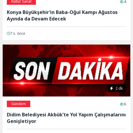
Kültür Sanat
4
Konya Büyükşehir’in Baba-Oğul Kampı Ağustos
Ayında da Devam Edecek
7 s. önce
2 dk.
Gündem
6
Didim Belediyesi Akbük’te Yol Yapım Çalışmalarını
Genişletiyor