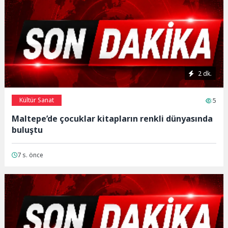
2 dk.
Kültür Sanat
5
Maltepe’de çocuklar kitapların renkli dünyasında
buluştu
7 s. önce