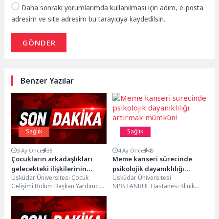
Daha sonraki yorumlarımda kullanılması için adım, e-posta
adresim ve site adresim bu tarayıcıya kaydedilsin.
GÖNDER
Benzer Yazılar
Sağlık
Sağlık
3 Ay Önce
36
4 Ay Önce
45
Çocukların arkadaşlıkları
Meme kanseri sürecinde
gelecekteki ilişkilerinin
psikolojik dayanıklılığı
Üsküdar Üniversitesi Çocuk
Üsküdar Üniversitesi
provası!
artırmak mümkün!
Gelişimi Bölüm Başkan Yardımcısı
NPİSTANBUL Hastanesi Klinik
Dr. Öğr. Üyesi Pınar Demir Asma,
Psikolog Cumali Aydın, 1-7 Nisan
çocukluk döneminde...
Ulusal Kanser Haftası
kapsamında, özellikle...