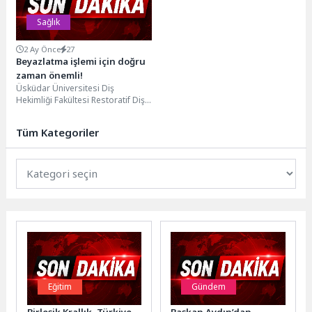
Sağlık
2 Ay Önce
27
Beyazlatma işlemi için doğru
zaman önemli!
Üsküdar Üniversitesi Diş
Hekimliği Fakültesi Restoratif Diş
Tedavisi Anabilim Dalı Başkanı Dr.
Öğr. Üyesi Özge...
Tüm Kategoriler
Eğitim
Gündem
Birleşik Krallık–Türkiye
Başkan Aydın’dan