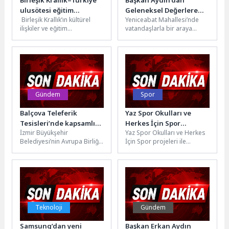
ulusötesi eğitim
Geleneksel Değerlere
Birleşik Krallık’ın kültürel
Yeniceabat Mahallesi’nde
ortaklıklarına 25.000
Vurgu
ilişkiler ve eğitim
vatandaşlarla bir araya
sterline kadar hibe
fırsatlarından sorumlu
gelen Osmangazi Belediye
desteği
uluslararası kuruluşu British
Başkanı Erkan Aydın,
Council, Türkiye dâhil 15
geleneksel köy hayrına da...
katılımcı...
Gündem
Spor
Balçova Teleferik
Yaz Spor Okulları ve
Tesisleri’nde kapsamlı
Herkes İçin Spor
İzmir Büyükşehir
Yaz Spor Okulları ve Herkes
bakım ve yenileme
programları başlıyor
Belediyesi’nin Avrupa Birliği
İçin Spor projeleri ile
çalışması
(AB) standartlarında hizmet
basketboldan yüzmeye,
veren Balçova Teleferik
masa tenisinden birçok
Tesisleri’nde, ulusal ve
farklı...
uluslararası...
Teknoloji
Gündem
Samsung’dan yeni
Başkan Erkan Aydın