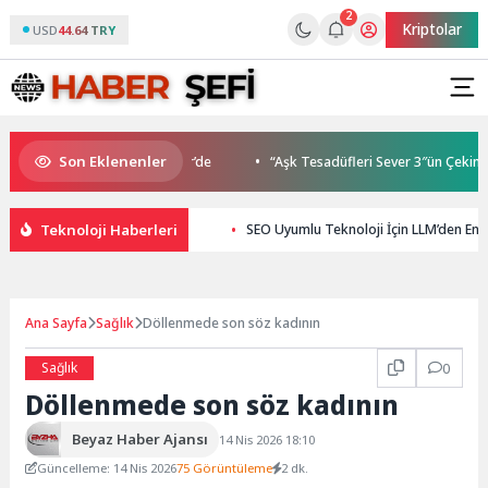
2
Kriptolar
USD
44.64 TRY
Son Eklenenler
Buluşmaları gençleri İzmir’de
“Aşk Tesadüfleri Sever 3″ün Çekimleri 
Teknoloji Haberleri
SEO Uyumlu Teknoloji İçin LLM’den En İyi
Ana Sayfa
Sağlık
Döllenmede son söz kadının
Sağlık
0
Döllenmede son söz kadının
Beyaz Haber Ajansı
14 Nis 2026 18:10
Güncelleme: 14 Nis 2026
75 Görüntüleme
2 dk.