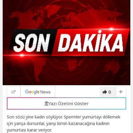
0
Yazı Özetini Göster
Son sözü yine kadın söylüyor. Spermler yumurtayı döllemek
için yarışa dursunlar, yarışı kimin kazanacağına kadının
yumurtası karar veriyor.