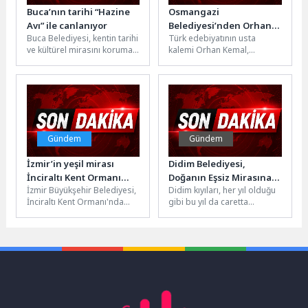
Buca’nın tarihi “Hazine
Osmangazi
Avı” ile canlanıyor
Belediyesi’nden Orhan
Buca Belediyesi, kentin tarihi
Türk edebiyatının usta
Kemal’e Anlamlı Vefa
ve kültürel mirasını koruma
kalemi Orhan Kemal,
misyonu doğrultusunda
ölümünün 56’ncı yılında
Buca Kent Belleği Sergisi’nde
Osmangazi Belediyesi
"Hazine...
tarafından düzenlenecek
özel bir...
Gündem
Gündem
İzmir’in yeşil mirası
Didim Belediyesi,
İnciraltı Kent Ormanı
Doğanın Eşsiz Mirasına
İzmir Büyükşehir Belediyesi,
Didim kıyıları, her yıl olduğu
yenileniyor
Sahip Çıkıyor
İnciraltı Kent Ormanı'nda
gibi bu yıl da caretta
kapsamlı yenileme çalışması
carettaların yuvalama
başlattı. Doğal dokusu
dönemine ev sahipliği...
korunarak sosyal
donatıları...