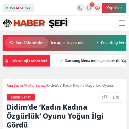
2
Kriptolar
USD
44.64 TRY
Son Eklenenler
ci Semt Merkezi hayata yeniden açılan kapısı oldu
Eczacıbaşı Peron İ
Teknoloji Haberleri
Samsung klima montajında bir ilk: Yapa
Ana Sayfa
Kültür Sanat
Didim’de ‘Kadın Kadına Özgürlük’ Oyunu
Yoğun İlgi Gördü
Kültür Sanat
0
Didim’de ‘Kadın Kadına
Özgürlük’ Oyunu Yoğun İlgi
Gördü