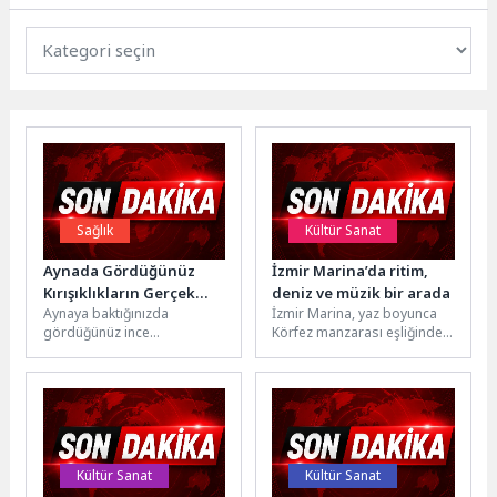
Sağlık
Kültür Sanat
Aynada Gördüğünüz
İzmir Marina’da ritim,
Kırışıklıkların Gerçek
deniz ve müzik bir arada
Aynaya baktığınızda
İzmir Marina, yaz boyunca
Nedeni Yaşlılık Değil!
gördüğünüz ince
Körfez manzarası eşliğinde
kırışıklıkların, cilt lekelerinin
müzik dolu gecelere ev
ve elastikiyet kaybının ne
sahipliği yapıyor. İZMİR
kadarı yaşınızdan
KÜLTÜR...
kaynaklanıyor dersiniz?...
Kültür Sanat
Kültür Sanat