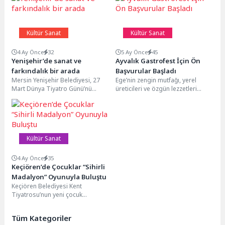
Kültür Sanat
Kültür Sanat
4 Ay Önce
32
5 Ay Önce
45
Yenişehir’de sanat ve
Ayvalık Gastrofest İçin Ön
farkındalık bir arada
Başvurular Başladı
Mersin Yenişehir Belediyesi, 27
Ege’nin zengin mutfağı, yerel
Mart Dünya Tiyatro Günü’nü
üreticileri ve özgün lezzetleri
sanat dolu etkinliklerle kutladı.
Ayvalık GastroFest’te bir araya
Yenişehir Şehir Tiyatrosu,...
geliyor.Ayvalık Belediyesi
tarafından...
Kültür Sanat
4 Ay Önce
35
Keçiören’de Çocuklar “Sihirli
Madalyon” Oyunuyla Buluştu
Keçiören Belediyesi Kent
Tiyatrosu’nun yeni çocuk
oyunu Sihirli Madalyon,
Keçiören’de minik izleyicilerle
Tüm Kategoriler
buluştu. Müzik ve dansın...