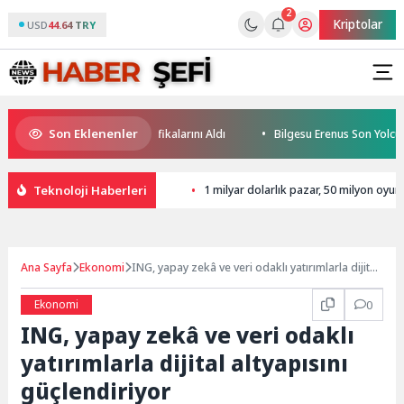
2
Kriptolar
USD
44.64 TRY
Son Eklenenler
eleceğin Yüzücüleri Sertifikalarını Aldı
Bilgesu Erenus Son Yolculuğu
Teknoloji Haberleri
1 milyar dolarlık pazar, 50 milyon oyu
Ana Sayfa
Ekonomi
ING, yapay zekâ ve veri odaklı yatırımlarla dijital
altyapısını güçlendiriyor
Ekonomi
0
ING, yapay zekâ ve veri odaklı
yatırımlarla dijital altyapısını
güçlendiriyor