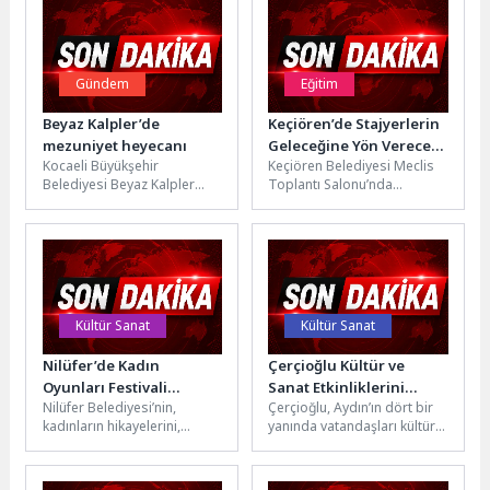
Gündem
Eğitim
Beyaz Kalpler’de
Keçiören’de Stajyerlerin
mezuniyet heyecanı
Geleceğine Yön Verecek
Kocaeli Büyükşehir
Keçiören Belediyesi Meclis
Eğitim
Belediyesi Beyaz Kalpler
Toplantı Salonu’nda
Eğitim ve Gelişim
stajyerlere yönelik
Merkezi’nde “pastacılık ve
motivasyon ve farkındalık
aşçılık” alanında eğitimlerini
odaklı bir eğitim programı
başarıyla...
düzenlendi....
Kültür Sanat
Kültür Sanat
Nilüfer’de Kadın
Çerçioğlu Kültür ve
Oyunları Festivali
Sanat Etkinliklerini
Nilüfer Belediyesi’nin,
Çerçioğlu, Aydın’ın dört bir
“Şairler Mezarlığı” ile
Aydınlılar ile
kadınların hikayelerini,
yanında vatandaşları kültür
sona erdi
Buluşturmaya Devam
seslerini ve sahnedeki
ve sanat etkinlikleri ile
Ediyor
varlıklarını görünür kılmak
buluşturmaya devam
amacıyla düzenlediği “Kadın
ediyor.Aydın Büyükşehir...