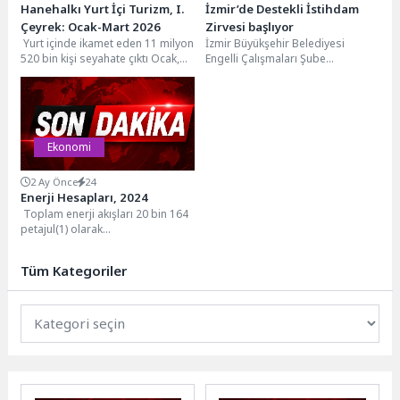
Hanehalkı Yurt İçi Turizm, I.
İzmir’de Destekli İstihdam
Çeyrek: Ocak-Mart 2026
Zirvesi başlıyor
Yurt içinde ikamet eden 11 milyon
İzmir Büyükşehir Belediyesi
520 bin kişi seyahate çıktı Ocak,
Engelli Çalışmaları Şube
Şubat ve Mart aylarından...
Müdürlüğü bünyesinde faaliyet
gösteren Destekli İstihdam
Programı kapsamında, çok...
Ekonomi
2 Ay Önce
24
Enerji Hesapları, 2024
Toplam enerji akışları 20 bin 164
petajul(1) olarak
hesaplandıFiziksel enerji akış
hesapları çalışmasına göre, 2024
Tüm Kategoriler
yılında...