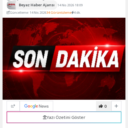
Beyaz Haber Ajansı
14 Nis 2026 18:09
Güncelleme: 14 Nis 2026
34 Görüntüleme
4 dk.
0
Yazı Özetini Göster