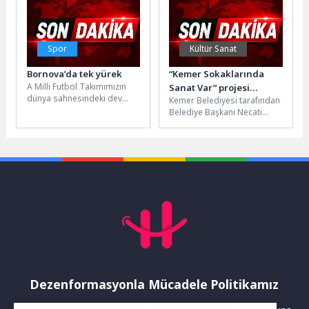
Oyunları Festivali...
Spor
Kültür Sanat
Bornova’da tek yürek
“Kemer Sokaklarında
A Milli Futbol Takımımızın
Sanat Var” projesi
dünya sahnesindeki dev
Kemer Belediyesi tarafından
başlıyor
mücadelesi, Büyükşehir
Belediye Başkanı Necati
Belediyesi ve Bornova
Topaloğlu öncülüğünde
Belediyesi’nin
hayata geçirilecek olan
organizasyonuyla ilçenin...
“Kemer Sokaklarında Sanat
Var”...
Dezenformasyonla Mücadele Politikamız