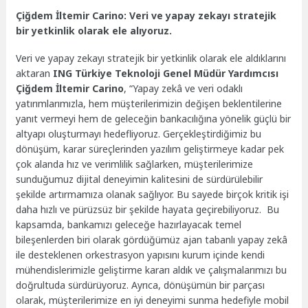
Çiğdem İltemir Carino: Veri ve yapay zekayı stratejik
bir yetkinlik olarak ele alıyoruz.
Veri ve yapay zekayı stratejik bir yetkinlik olarak ele aldıklarını
aktaran
ING Türkiye Teknoloji Genel Müdür Yardımcısı
Çiğdem İltemir Carino
, “Yapay zekâ ve veri odaklı
yatırımlarımızla, hem müşterilerimizin değişen beklentilerine
yanıt vermeyi hem de geleceğin bankacılığına yönelik güçlü bir
altyapı oluşturmayı hedefliyoruz. Gerçekleştirdiğimiz bu
dönüşüm, karar süreçlerinden yazılım geliştirmeye kadar pek
çok alanda hız ve verimlilik sağlarken, müşterilerimize
sunduğumuz dijital deneyimin kalitesini de sürdürülebilir
şekilde artırmamıza olanak sağlıyor. Bu sayede birçok kritik işi
daha hızlı ve pürüzsüz bir şekilde hayata geçirebiliyoruz. Bu
kapsamda, bankamızı geleceğe hazırlayacak temel
bileşenlerden biri olarak gördüğümüz ajan tabanlı yapay zekâ
ile desteklenen orkestrasyon yapısını kurum içinde kendi
mühendislerimizle geliştirme kararı aldık ve çalışmalarımızı bu
doğrultuda sürdürüyoruz. Ayrıca, dönüşümün bir parçası
olarak, müşterilerimize en iyi deneyimi sunma hedefiyle mobil