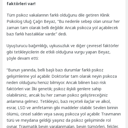
faktörleri var!
Tüm psikoz vakalarının farklı olduğunu dile getiren Klinik
Psikolog Uluğ Çağrı Beyaz, “Bu nedenle sebep olan unsur her
zaman tam olarak belli değildir. Ancak psikoza yol açabilecek
bazı farklı hastalıklar vardır.” dedi.
Uyuşturucu bağımlılığı, uykusuzluk ve diğer çevresel faktörler
gibi tetikleyicilerin de etkili olduğuna vurgu yapan Beyaz,
şöyle devam etti:
“Bunun yanında, belli başlı bazı durumlar farklı psikoz
gelişimlerine yol açabilir. Doktorlar tam olarak neyin psikoza
neden olduğunu henüz bilmiyor. Ancak bilinen bazı risk
faktörleri var. İlki genetik; psikoz ilişkili genlere sahip
olabilirsiniz, ancak bu her zaman psikoz geliştireceğiniz
anlamına gelmez. Tetikleyici, bazı reçeteli ilaçlar ve alkol,
esrar, LSD ve amfetamin gibi maddeler olabilir. Sevilen birinin
ölümü, cinsel saldırı veya savaş psikoza yol açabilir. Travmanın
türü ve meydana geldiği yaşınız da psikoz gelişiminde rol
oynar. Travmatik beyin yaralanmaları, beyin tümörleri, felçler,