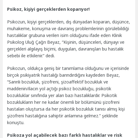
Psikoz, kişiyi gerçeklerden koparıyor!
Psikozun, kişiyi gerçeklerden, dış dünyadan koparan, düşünce,
muhakeme, konuşma ve davranış problemlerinin görülebildiği
hastalıklar grubuna verilen isim olduğunu ifade eden Klinik
Psikolog Uluğ Çağrı Beyaz, “Kişinin, düşünceleri, dünyayı ve
gerçekleri algılayış biçimi, duyguları, davranışları bu hastalık
sebebi ile etkilenir.” dedi.
Psikozun, oldukça geniş bir tanımlama olduğunu ve içerisinde
birçok psikiyatrik hastalığı barındırdığını kaydeden Beyaz,
“Sanrılı bozukluk, şizofreni, şizoaffektif bozukluk ve
maddenin/ilacın yol açtığı psikoz bozukluğu, psikotik
bozukluklar sınıfında yer alan bazı hastalıklardır. Psikotik
bozuklukların her ne kadar önemli bir bölümünü şizofreni
hastaları oluştursa da her psikotik bozukluk tanısı almış kişi
şizofreni hastalığına sahiptir anlamına gelmez.” şeklinde
konuştu.
Psikoza yol açabilecek bazı farklı hastalıklar ve risk