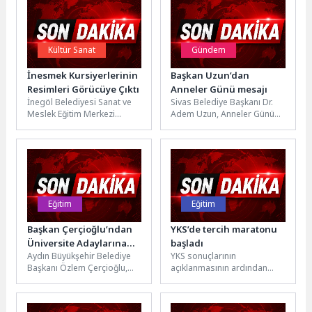
Kültür Sanat
Gündem
İnesmek Kursiyerlerinin
Başkan Uzun’dan
Resimleri Görücüye Çıktı
Anneler Günü mesajı
İnegöl Belediyesi Sanat ve
Sivas Belediye Başkanı Dr.
Meslek Eğitim Merkezi
Adem Uzun, Anneler Günü
(İNESMEK) kurslarında
vesilesiyle bir kutlama
eğitmen Elif Serbest
mesajı yayınladı.Başkan
nezaretinde gerçekleştirilen
Uzun, mesajında;...
resim...
Eğitim
Eğitim
Başkan Çerçioğlu’ndan
YKS’de tercih maratonu
Üniversite Adaylarına
başladı
Aydın Büyükşehir Belediye
YKS sonuçlarının
Ücretsiz Tercih Desteği
Başkanı Özlem Çerçioğlu,
açıklanmasının ardından
üniversiteye adım atmaya
Bornova Belediyesi,
hazırlanan gençleri bu sene
üniversite adayları için
de yalnız...
BELGEM ve Gülşah Durbay