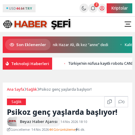
2
Kriptolar
USD
44.64 TRY
Son Eklenenler
le İstanbul’da
Minik Hazar Ali, ilk kez “anne” dedi
Kaliteli bal
Teknoloji Haberleri
Türkiye’nin nüfusa kayıtlı robotu CAN
Ana Sayfa
Sağlık
Psikoz genç yaşlarda başlıyor!
Sağlık
0
Psikoz genç yaşlarda başlıyor!
Beyaz Haber Ajansı
14 Nis 2026 18:10
Güncelleme: 14 Nis 2026
44 Görüntüleme
6 dk.