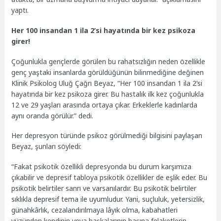
yaptı.
Her 100 insandan 1 ila 2’si hayatında bir kez psikoza
girer!
Çoğunlukla gençlerde görülen bu rahatsızlığın neden özellikle
genç yaştaki insanlarda görüldüğünün bilinmediğine değinen
Klinik Psikolog Uluğ Çağrı Beyaz, “Her 100 insandan 1 ila 2’si
hayatında bir kez psikoza girer. Bu hastalık ilk kez çoğunlukla
12 ve 29 yaşları arasında ortaya çıkar. Erkeklerle kadınlarda
aynı oranda görülür.” dedi.
Her depresyon türünde psikoz görülmediği bilgisini paylaşan
Beyaz, şunları söyledi:
“Fakat psikotik özellikli depresyonda bu durum karşımıza
çıkabilir ve depresif tabloya psikotik özellikler de eşlik eder. Bu
psikotik belirtiler sanrı ve varsanılardır. Bu psikotik belirtiler
sıklıkla depresif tema ile uyumludur. Yani, suçluluk, yetersizlik,
günahkârlık, cezalandırılmaya lâyık olma, kabahatleri
yüzünden kendinin veya başkalarının başına felaketlerin