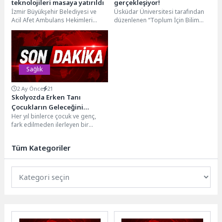
teknolojileri masaya yatırıldı
gerçekleşiyor!
İzmir Büyükşehir Belediyesi ve
Üsküdar Üniversitesi tarafından
Acil Afet Ambulans Hekimleri
düzenlenen “Toplum İçin Bilim
Derneği (AAHD) tarafından
Eğitim Seminerleri” kapsamında,
düzenlenen “Acil Hizmetlerde
Rektör Yardımcısı Prof. Dr.
Yeni...
Türker...
Sağlık
2 Ay Önce
21
Skolyozda Erken Tanı
Çocukların Geleceğini
Her yıl binlerce çocuk ve genç,
Koruyor
fark edilmeden ilerleyen bir
omurga eğriliğiyle yaşamını
sürdürüyor. Çoğu...
Tüm Kategoriler