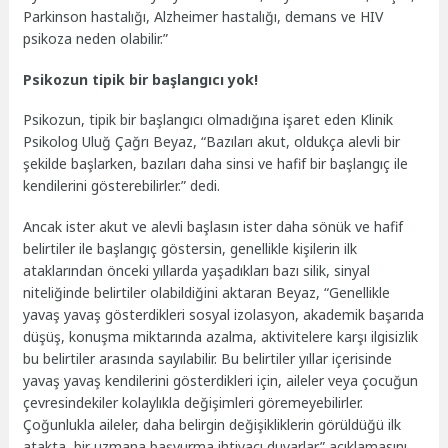
Parkinson hastalığı, Alzheimer hastalığı, demans ve HIV
psikoza neden olabilir.”
Psikozun tipik bir başlangıcı yok!
Psikozun, tipik bir başlangıcı olmadığına işaret eden Klinik
Psikolog Uluğ Çağrı Beyaz, “Bazıları akut, oldukça alevli bir
şekilde başlarken, bazıları daha sinsi ve hafif bir başlangıç ile
kendilerini gösterebilirler.” dedi.
Ancak ister akut ve alevli başlasın ister daha sönük ve hafif
belirtiler ile başlangıç göstersin, genellikle kişilerin ilk
ataklarından önceki yıllarda yaşadıkları bazı silik, sinyal
niteliğinde belirtiler olabildiğini aktaran Beyaz, “Genellikle
yavaş yavaş gösterdikleri sosyal izolasyon, akademik başarıda
düşüş, konuşma miktarında azalma, aktivitelere karşı ilgisizlik
bu belirtiler arasında sayılabilir. Bu belirtiler yıllar içerisinde
yavaş yavaş kendilerini gösterdikleri için, aileler veya çocuğun
çevresindekiler kolaylıkla değişimleri göremeyebilirler.
Çoğunlukla aileler, daha belirgin değişikliklerin görüldüğü ilk
atakta, bir uzmana başvurma ihtiyacı duyarlar.” açıklamasını