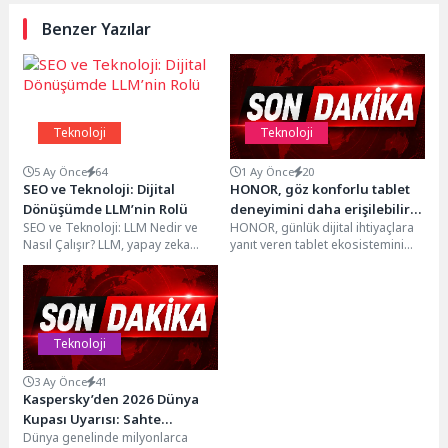
Benzer Yazılar
Teknoloji
Teknoloji
5 Ay Önce
64
1 Ay Önce
20
SEO ve Teknoloji: Dijital
HONOR, göz konforlu tablet
Dönüşümde LLM’nin Rolü
deneyimini daha erişilebilir
SEO ve Teknoloji: LLM Nedir ve
HONOR, günlük dijital ihtiyaçlara
hale getiriyor
Nasıl Çalışır? LLM, yapay zeka
yanıt veren tablet ekosistemini
optimizasyonu alanında son
HONOR Pad X8b ve HONOR Pad
zamanlarda...
X7...
Teknoloji
3 Ay Önce
41
Kaspersky’den 2026 Dünya
Kupası Uyarısı: Sahte
Dünya genelinde milyonlarca
Biletlerden 500 Bin Dolarlık