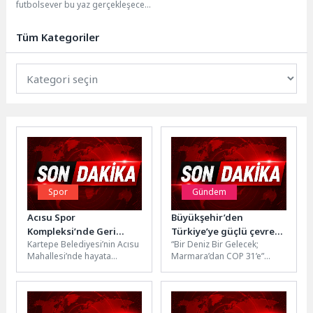
futbolsever bu yaz gerçekleşecek
Sözde “Hibelere” Kadar
Dünya Kupası için heyecanla gün
Dolandırıcılık Faaliyetleri
sayarken, siber suçlular...
Artışta
Tüm Kategoriler
Spor
Gündem
Acısu Spor
Büyükşehir’den
Kompleksi’nde Geri
Türkiye’ye güçlü çevre
Kartepe Belediyesi’nin Acısu
“Bir Deniz Bir Gelecek;
Sayım
mesajı
Mahallesi’nde hayata
Marmara’dan COP 31’e”
geçirdiği Spor Salonu
hareketiyle 8-10 Haziran
projesinde çalışmalar tüm
tarihlerinde Kocaeli Kongre
hızıyla sürüyor.Çok Yönlü
Merkezi’nde düzenlenecek...
Spor...