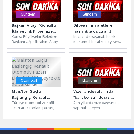
Gündem
Gündem
Başkan Altay: “Gönüllü
Dilovası’nın afetlere
İtfaiyecilik Projemize
hazırlıkta gücü arttı
Konya Büyükşehir Belediye
Kocaeli’de yaşanabilecek
Katılan Tüm
Başkanı Uğur İbrahim Altay,
muhtemel bir afet olayı veya
Hemşehrilerimize
Büyükşehir Belediyesi’nin
acil durum karşısında
Teşekkür Ediyorum”
Gönüllü İtfaiyecilik Programı
hazırlıklı olmak için
kapsamında Çumra Apa...
çalışmalarını sürdüren...
Otomobil
Ekonomi
Mais’ten Güçlü
Vize randevularında
Başlangıç: Renault,
“karaborsa” iddiası:
Türkiye otomobil ve hafif
Son yıllarda vize başvurusu
Otomotiv Pazarı
Şikayetler yüzde 38 arttı
ticari araç toplam pazarı,
yapmak isteyen
Liderliğini İlk Çeyrekte
2026 yılı Ocak-Mart
vatandaşların karşılaştığı
de Sürdürdü
döneminde bir önceki yılın...
randevu krizi, yeni bir
tartışmayı da beraberinde...