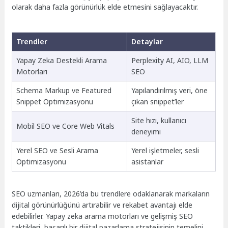
olarak daha fazla görünürlük elde etmesini sağlayacaktır.
Trendler
Detaylar
Yapay Zeka Destekli Arama
Perplexity AI, AIO, LLM
Motorları
SEO
Schema Markup ve Featured
Yapılandırılmış veri, öne
Snippet Optimizasyonu
çıkan snippet’ler
Site hızı, kullanıcı
Mobil SEO ve Core Web Vitals
deneyimi
Yerel SEO ve Sesli Arama
Yerel işletmeler, sesli
Optimizasyonu
asistanlar
SEO uzmanları, 2026’da bu trendlere odaklanarak markaların
dijital görünürlüğünü artırabilir ve rekabet avantajı elde
edebilirler. Yapay zeka arama motorları ve gelişmiş SEO
taktikleri, başarılı bir dijital pazarlama stratejisinin temelini