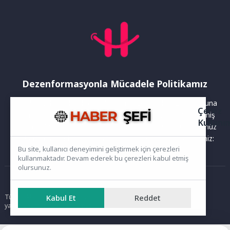
Dezenformasyonla Mücadele Politikamız
Yayınlanan haberler doğruluk ilkesi gözetilerek hazırlanır. Buna
Çerez
rağmen bazı içeriklerde eksik, hatalı veya güncelliğini yitirmiş
Kullanı
bilgiler bulunabilir.Yanlış veya yanıltıcı olduğunu düşündüğünüz
haberleri aşağıdaki iletişim kanallarından bize bildirebilirsiniz:
Bu site, kullanıcı deneyimini geliştirmek için çerezleri
kullanmaktadır. Devam ederek bu çerezleri kabul etmiş
olursunuz.
Ana Sayfa
Tüm hakları saklıdır. Sitede yer alan içerikler izinsiz kopyalanamaz,
Kabul Et
Reddet
yayımlanamaz ve kullanılamaz.