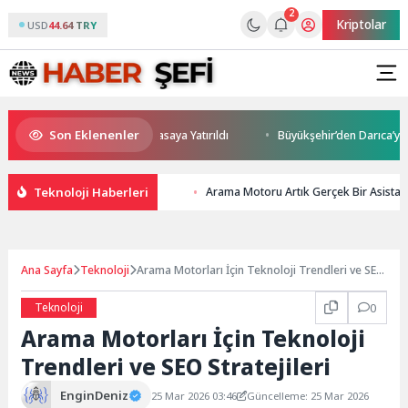
2
Kriptolar
USD
44.64 TRY
Son Eklenenler
ve Yatırım Potansiyeli Masaya Yatırıldı
Büyükşehir’den Darıca’ya mode
Teknoloji Haberleri
Arama Motoru Artık Gerçek Bir Asistan 
Ana Sayfa
Teknoloji
Arama Motorları İçin Teknoloji Trendleri ve SEO
Stratejileri
Teknoloji
0
Arama Motorları İçin Teknoloji
Trendleri ve SEO Stratejileri
EnginDeniz
25 Mar 2026 03:46
Güncelleme: 25 Mar 2026