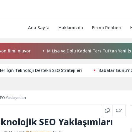
Ana Sayfa
Hakkımızda
Firma Rehberi
mi oluyor
M Lisa ve Dolu Kadehi Ters Tut’tan Yeni İş Birliği:
ler İçin Teknoloji Destekli SEO Stratejileri
Babalar Günü’nde
EO Yaklaşımları
0
eknolojik SEO Yaklaşımları