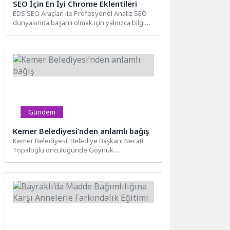
SEO İçin En İyi Chrome Eklentileri
EDS SEO Araçları ile Profesyonel Analiz SEO
dünyasında başarılı olmak için yalnızca bilgi
yeterli değildir;...
Gündem
Kemer Belediyesi’nden anlamlı bağış
Kemer Belediyesi, Belediye Başkanı Necati
Topaloğlu öncülüğünde Göynük
Mahallesi’nde bulunan Göynük Ortaokulu’na
Kütüphane Haftası dolayısıyla...