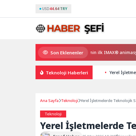
USD
44.64 TRY
Son Eklenenler
Gupi ve Gülmeyen Kral Türkiye’nin ilk IMAX® animasyon fil
Teknoloji Haberleri
Yerel İşletme
Ana Sayfa
Teknoloji
Yerel İşletmelerde Teknolojik S
Teknoloji
Yerel İşletmelerde T