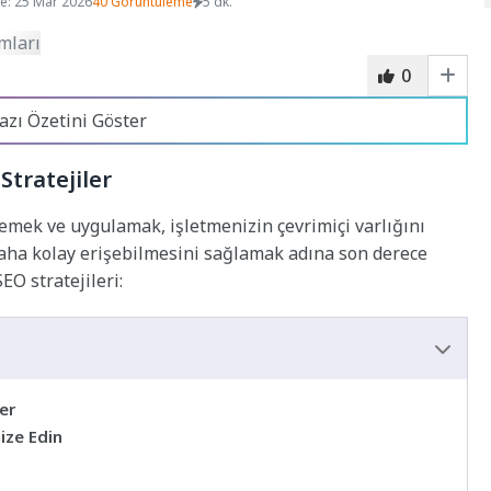
e: 25 Mar 2026
40 Görüntüleme
5 dk.
0
azı Özetini Göster
Stratejiler
rlemek ve uygulamak, işletmenizin çevrimiçi varlığını
aha kolay erişebilmesini sağlamak adına son derece
EO stratejileri:
er
ize Edin