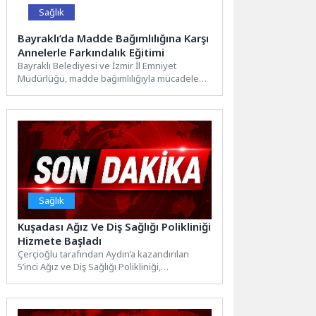
Sağlık
Bayraklı’da Madde Bağımlılığına Karşı
Annelerle Farkındalık Eğitimi
Bayraklı Belediyesi ve İzmir İl Emniyet
Müdürlüğü, madde bağımlılığıyla mücadelede
erken farkındalık sağlamak amacıyla önemli...
Sağlık
Kuşadası Ağız Ve Diş Sağlığı Polikliniği
Hizmete Başladı
Çerçioğlu tarafından Aydın’a kazandırılan
5’inci Ağız ve Diş Sağlığı Polikliniği,
Kuşadası’nda hizmet vermeye başladı.
Nazilli,...