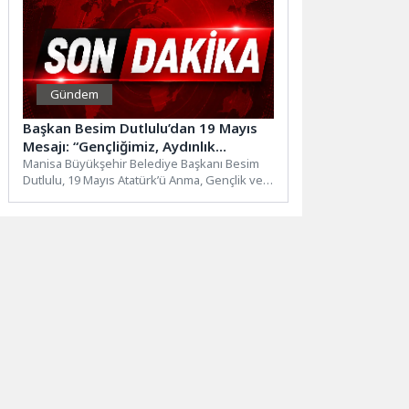
Gündem
Başkan Besim Dutlulu’dan 19 Mayıs
Mesajı: “Gençliğimiz, Aydınlık
Yarınlarımızın En Büyük
Manisa Büyükşehir Belediye Başkanı Besim
Dutlulu, 19 Mayıs Atatürk’ü Anma, Gençlik ve
Güvencesidir”
Spor Bayramı dolayısıyla...