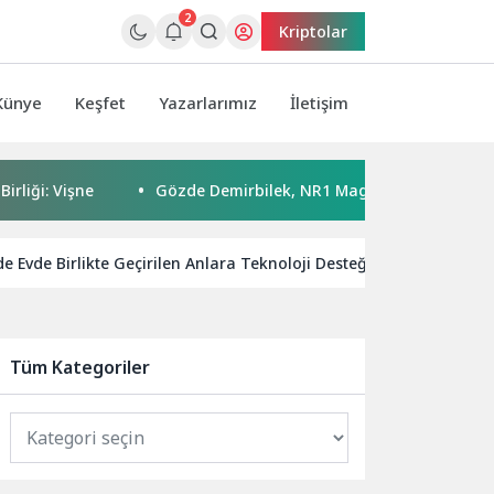
2
Kriptolar
Künye
Keşfet
Yazarlarımız
İletişim
 Vişne
Gözde Demirbilek, NR1 Magazin’de: ‘Son assolist ol
 Evde Birlikte Geçirilen Anlara Teknoloji Desteği
Samsung
Tüm Kategoriler