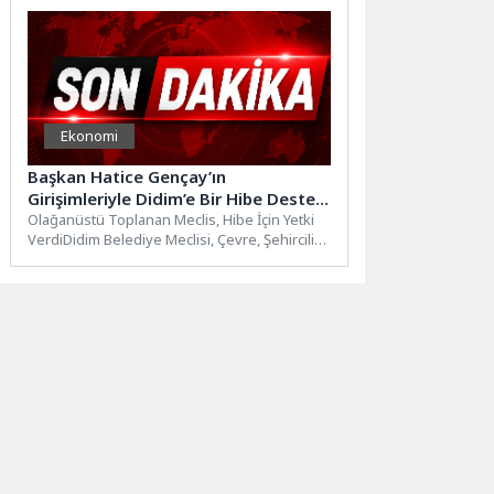
Ekonomi
Başkan Hatice Gençay’ın
Girişimleriyle Didim’e Bir Hibe Desteği
Daha
Olağanüstü Toplanan Meclis, Hibe İçin Yetki
VerdiDidim Belediye Meclisi, Çevre, Şehircilik
ve İklim Değişikliği Bakanlığı...