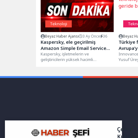
Teknoloji
Tekno
Beyaz Haber Ajansı
3 Ay Önce
36
Beyaz Ha
Kaspersky, ele geçirilmiş
Türkiye 
Amazon Simple Email Service
Avrupa’y
hesapları üzerinden
Kaspersky, işletmelerin ve
Innovance
geliştiricilerin yüksek hacimli
Yusuf Ürey
gerçekleştirilen oltalama
pazarlama, bildirim ve işlem e-postaları
belirterek,
saldırılarına karşı uyardı
gönderip almasına olanak tanıyan...
güçlü bir...
Çerez
Kullanı