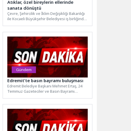
Atıklar, özel bireylerin ellerinde
sanata dönüştü
Çevre, Şehircilik ve İklim Değişikliği Bakanlığı
ile Kocaeli Büyükşehir Belediyesi iş birliğinde
Kocaeli Kongre Merkezi’nde...
Gündem
Edremit’te basın bayramı buluşması
Edremit Belediye Başkanı Mehmet Ertaş, 24
Temmuz Gazeteciler ve Basın Bayramı
dolayısıyla ilçede görev yapan...