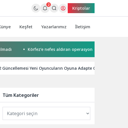
2
Kriptolar
Künye
Keşfet
Yazarlarımız
İletişim
Körfez’e nefes aldıran operasyon
Küçük işletmeler b
2 Güncellemesi Yeni Oyuncuların Oyuna Adapte Olmasını Kolaylaşt
Tüm Kategoriler