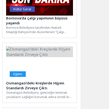
Kültür Sanat
Bornova’da çalgı yapımının büyüsü
yaşandı
Bornova Belediyesi tarafından Atatürk
Kitaplığı Bahçesi’nde düzenlenen “Çalgı
Yapım Tanıtım Günleri”, müzikseverleri ve el
sanatlarına...
Eğitim
Osmangazi’deki Kreşlerde Hijyen
Standardı Zirveye Çıktı
Osmangazi Belediyesi, geleceğin teminatı
çocukların sağlığını korumak adına örnek bir
çalışmaya daha imza attı. Ara...