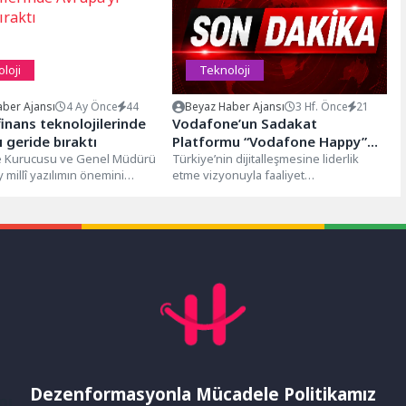
loji
Teknoloji
ber Ajansı
4 Ay Önce
44
Beyaz Haber Ajansı
3 Hf. Önce
21
finans teknolojilerinde
Vodafone’un Sadakat
ı geride bıraktı
Platformu “Vodafone Happy”
 Kurucusu ve Genel Müdürü
Bir Yaşında
Türkiye’nin dijitalleşmesine liderlik
 millî yazılımın önemini
etme vizyonuyla faaliyet
 "Bankacılık teknolojilerinde
gösteren Vodafone’un sadakat
platformu “Vodafone Happy” birinci
yaşını doldurdu. Milyonlarca
Vodafone’lunun...
Dezenformasyonla Mücadele Politikamız
mı