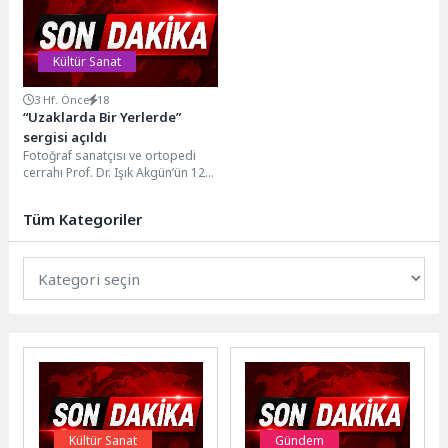
etkinliklerde bir...
Kültür Sanat
3 Hf. Önce
18
“Uzaklarda Bir Yerlerde”
sergisi açıldı
Fotoğraf sanatçısı ve ortopedi
cerrahı Prof. Dr. Işık Akgün’ün 12
ülkede çektiği 34 fotoğraftan
oluşan...
Tüm Kategoriler
Kültür Sanat
Gündem