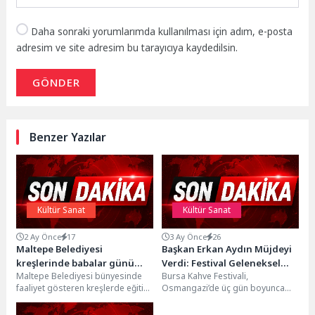
Daha sonraki yorumlarımda kullanılması için adım, e-posta
adresim ve site adresim bu tarayıcıya kaydedilsin.
GÖNDER
Benzer Yazılar
Kültür Sanat
Kültür Sanat
2 Ay Önce
17
3 Ay Önce
26
Maltepe Belediyesi
Başkan Erkan Aydın Müjdeyi
kreşlerinde babalar günü
Verdi: Festival Geleneksel
Maltepe Belediyesi bünyesinde
Bursa Kahve Festivali,
coşkusu
Hale Geliyor
faaliyet gösteren kreşlerde eğitim
Osmangazi’de üç gün boyunca
gören minikler, Babalar Günü
Bursalıları kahve ve müzikle
kapsamında düzenlenen
buluşturdu. Büyük ilgi gören...