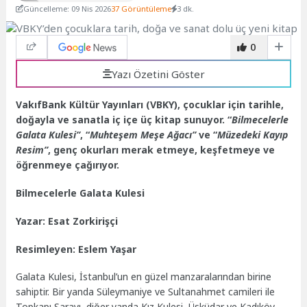
Güncelleme: 09 Nis 2026
37 Görüntüleme
3 dk.
0
Yazı Özetini Göster
VakıfBank Kültür Yayınları (VBKY), çocuklar için tarihle,
doğayla ve sanatla iç içe üç kitap sunuyor. “
Bilmecelerle
Galata Kulesi”
, “
Muhteşem Meşe Ağacı”
ve “
Müzedeki Kayıp
Resim”
, genç okurları merak etmeye, keşfetmeye ve
öğrenmeye çağırıyor.
Bilmecelerle Galata Kulesi
Yazar: Esat Zorkirişçi
Resimleyen: Eslem Yaşar
Galata Kulesi, İstanbul’un en güzel manzaralarından birine
sahiptir. Bir yanda Süleymaniye ve Sultanahmet camileri ile
Topkapı Sarayı, diğer yanda Kız Kulesi, Üsküdar ve Kadıköy