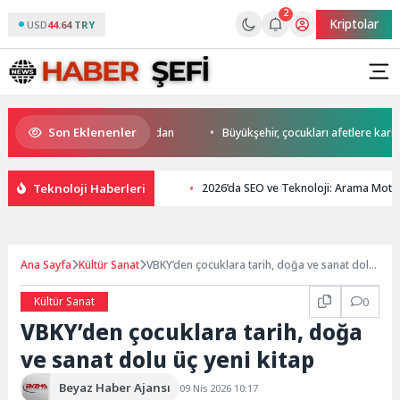
2
Kriptolar
USD
44.64 TRY
Son Eklenenler
da start Başkan Büyükakın’dan
Büyükşehir, çocukları afetlere karşı bil
Teknoloji Haberleri
2026’da SEO ve Teknoloji: Arama Moto
Ana Sayfa
Kültür Sanat
VBKY’den çocuklara tarih, doğa ve sanat dolu
üç yeni kitap
Kültür Sanat
0
VBKY’den çocuklara tarih, doğa
ve sanat dolu üç yeni kitap
Beyaz Haber Ajansı
09 Nis 2026 10:17