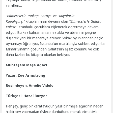
semtleri…
“Bilmecelerle Topkapı Sarayı”
ve
“Rüyalarla
Kapalıçarşı”
kitaplarımızın devamı olan
”Bilmecelerle Galata
Kulesi”
İstanbul’u çocuklara eğlenerek öğretmeye devam
ediyor. Bu kez kahramanlarımız abla ve abilerinin peşine
düşerek yeni bir maceraya atılıyor. Sokak oyunlarından peçiç
oynamayı öğreniyor, İstanbul’un martılarıyla sohbet ediyorlar.
Mimar Sinan’ın gözünden Galata’nın eşsiz konumu ve çok
daha fazlası bu kitapta okurları bekliyor.
Muhteşem Meşe Ağacı
Yazar: Zoe Armstrong
Resimleyen: Amélie Videlo
Türkçesi: Hazal Bozyer
Her şey, genç bir karatavuğun yaşlı bir meşe ağacının neden
hiçbir şey yapmadan öylece durduğunu merak etmesiyle