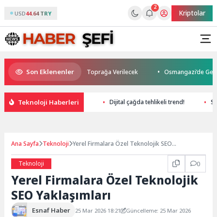
2
Kriptolar
USD
44.64 TRY
Son Eklenenler
etti: Kuzey Makedonya’da Toprağa Verilecek
Osmangazi’de Geleceğin Yü
Teknoloji Haberleri
Dijital çağda tehlikeli trend!
SE
Ana Sayfa
Teknoloji
Yerel Firmalara Özel Teknolojik SEO
Yaklaşımları
Teknoloji
0
Yerel Firmalara Özel Teknolojik
SEO Yaklaşımları
Esnaf Haber
25 Mar 2026 18:21
Güncelleme: 25 Mar 2026