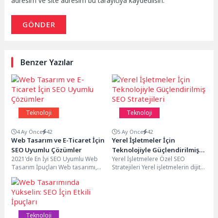
adresim ve site adresim bu tarayıcıya kaydedilsin.
GÖNDER
Benzer Yazılar
Teknoloji
Teknoloji
4 Ay Önce
42
5 Ay Önce
42
Web Tasarım ve E-Ticaret İçin
Yerel İşletmeler İçin
SEO Uyumlu Çözümler
Teknolojiyle Güçlendirilmiş
2021'de En İyi SEO Uyumlu Web
Yerel İşletmelere Özel SEO
SEO Stratejileri
Tasarım İpuçları Web tasarımı,
Stratejileri Yerel işletmelerin dijital
bir web sitesinin başarısı için...
pazarda var olabilmeleri ve
potansiyel müşterilere daha...
Teknoloji