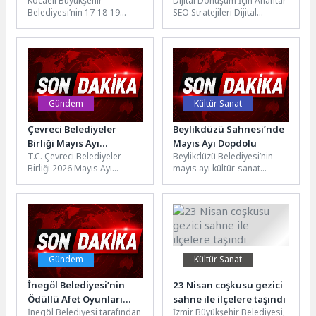
Kocaeli Büyükşehir
Dijital Dönüşüm İçin Anahtar
yükselecek
Belediyesi’nin 17-18-19
SEO Stratejileri Dijital
Mayıs tarihlerinde İzmit Milli
dönüşüm, işletmelerin
İrade Meydanı’nda
rekabetçi kalabilmesi ve
düzenleyeceği Türkiye’nin en
büyümesi için önemli...
genç, en...
Gündem
Kültür Sanat
Çevreci Belediyeler
Beylikdüzü Sahnesi’nde
Birliği Mayıs Ayı
Mayıs Ayı Dopdolu
T.C. Çevreci Belediyeler
Beylikdüzü Belediyesi’nin
Encümen Toplantısı
Birliği 2026 Mayıs Ayı
mayıs ayı kültür-sanat
Manisa’da
Encümen Toplantısı, Birlik
programı, tiyatrodan
gerçekleştirildi
Başkanı ve Burhaniye
konserlere uzanan dopdolu
Belediye Başkanı...
etkinliklerle sanatseverleri
ağırlayacak. Çocuk
oyunları,...
Gündem
Kültür Sanat
İnegöl Belediyesi’nin
23 Nisan coşkusu gezici
Ödüllü Afet Oyunları
sahne ile ilçelere taşındı
İnegöl Belediyesi tarafından
İzmir Büyükşehir Belediyesi,
Erişime Açıldı