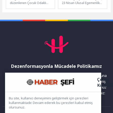
düzenlenen Çocuk Odaklı
23 Nisan Ulusal Egemenlik
Afet Temalı Dijital Oyun
ve Çocuk Bayramı
Yarışmasında dereceye
kapsamında kentin dört bir
giren 3 oyun...
yanını...
Dezenformasyonla Mücadele Politikamız
Yayınlanan haberler doğruluk ilkesi gözetilerek hazırlanır. Buna
Çerez
rağmen bazı içeriklerde eksik, hatalı veya güncelliğini yitirmiş
Kullanı
bilgiler bulunabilir.Yanlış veya yanıltıcı olduğunu düşündüğünüz
haberleri aşağıdaki iletişim kanallarından bize bildirebilirsiniz:
Bu site, kullanıcı deneyimini geliştirmek için çerezleri
kullanmaktadır. Devam ederek bu çerezleri kabul etmiş
olursunuz.