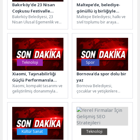
Bakırköy’de 23 Nisan
Maltepe’de, belediye-
Coşkusu Festivalle
gönüllü iş birliğiyle
Bakırköy Belediyesi, 23
Maltepe Belediyesi, halkı ve
Yaşanacak
ormanlık alan çöplerden
Nisan Ulusal Egemenlik ve
sivil toplumu bir araya
arındırıldı
Çocuk Bayramı’nı 21-23
getirerek Başıbüyük–
Nisan tarihleri arasında
Büyükbakkalköy ormanlık
düzenleyeceği “Bakırköy...
alanında çevre temizliği
gerçekleştirdi....
Teknoloji
Spor
Xiaomi, Taşınabilirliği
Bornova’da spor dolu bir
Güçlü Performansla
yaz
Xiaomi, kompakt tasarımı ve
Bornova Belediyesi,
Buluşturan Yeni REDMI
geliştirilmiş donanımıyla
çocuklar ve yetişkinlere
Pad 2’yi Tanıttı
dikkat çeken REDMI Pad 2
yönelik Yaz Spor Kursları için
(9.7 inç) modelini
hazırlıklarını tamamladı.
Türkiye’de...
Voleybol, basketbol,
futbol,...
Kültür Sanat
Teknoloji