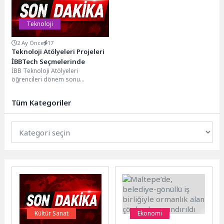
Teknoloji
2 Ay Önce
17
Teknoloji Atölyeleri Projeleri
İBBTech Seçmelerinde
İBB Teknoloji Atölyeleri
öğrencileri dönem sonu
projeleriyle İBBTech Teknoloji
Takımının seçmelerine katıldı.
Tüm Kategoriler
Akademisyenlerden oluşan
jürinin...
Kültür Sanat
Ekonomi