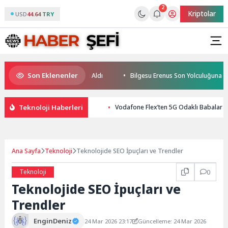
2
Kriptolar
USD
44.64 TRY
Son Eklenenler
zücüleri Sertifikalarını Aldı
Bilgesu Erenus Son Yolculuğuna Uğurlan
Teknoloji Haberleri
Vodafone Flex’ten 5G Odaklı Babalar
Ana Sayfa
Teknoloji
Teknolojide SEO İpuçları ve Trendler
Teknoloji
0
Teknolojide SEO İpuçları ve
Trendler
EnginDeniz
24 Mar 2026 23:17
Güncelleme: 24 Mar 2026