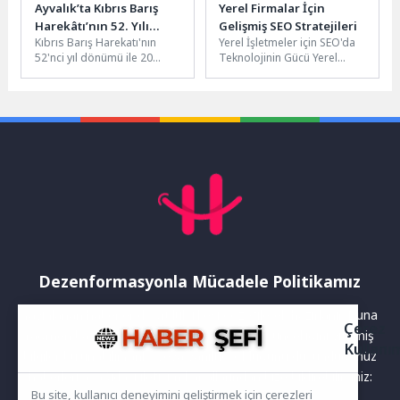
Ayvalık’ta Kıbrıs Barış
Yerel Firmalar İçin
Harekâtı’nın 52. Yılı
Gelişmiş SEO Stratejileri
Kıbrıs Barış Harekatı'nın
Yerel İşletmeler için SEO'da
Gururla Anıldı
52'nci yıl dönümü ile 20
Teknolojinin Gücü Yerel
Temmuz Barış ve Özgürlük
işletmeler için SEO (arama
Bayramı dolayısıyla Ayvalık...
motoru optimizasyonu),
dijital varlıklarını...
Dezenformasyonla Mücadele Politikamız
Yayınlanan haberler doğruluk ilkesi gözetilerek hazırlanır. Buna
Çerez
rağmen bazı içeriklerde eksik, hatalı veya güncelliğini yitirmiş
Kullanı
bilgiler bulunabilir.Yanlış veya yanıltıcı olduğunu düşündüğünüz
haberleri aşağıdaki iletişim kanallarından bize bildirebilirsiniz:
Bu site, kullanıcı deneyimini geliştirmek için çerezleri