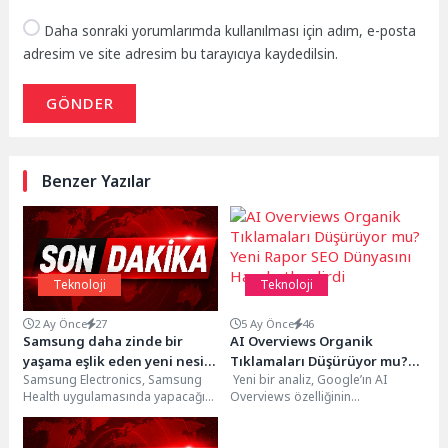
Daha sonraki yorumlarımda kullanılması için adım, e-posta
adresim ve site adresim bu tarayıcıya kaydedilsin.
GÖNDER
Benzer Yazılar
Teknoloji
Teknoloji
2 Ay Önce
27
5 Ay Önce
46
Samsung daha zinde bir
AI Overviews Organik
yaşama eşlik eden yeni nesil
Tıklamaları Düşürüyor mu?
Samsung Electronics, Samsung
Yeni bir analiz, Google’ın AI
Galaxy Watch özelliklerini
Yeni Rapor SEO Dünyasını
Health uygulamasında yapacağı
Overviews özelliğinin
tanıttı
Hareketlendirdi
büyük güncellemeyi duyurdu.
yaygınlaşmasının ardından
Güncelleme, yakında piyasaya
organik arama tıklamalarında
çıkacak olan yeni...
ciddi gerileme yaşandığını...