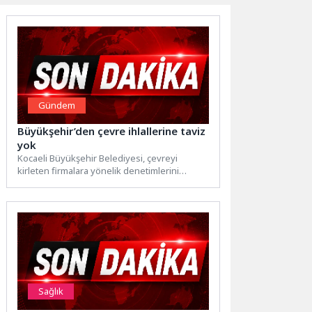
Gündem
Büyükşehir’den çevre ihlallerine taviz
yok
Kocaeli Büyükşehir Belediyesi, çevreyi
kirleten firmalara yönelik denetimlerini
kararlılıkla sürdürüyor. Bu kapsamda toplanan
Büyükşehir Encümeni,...
Sağlık