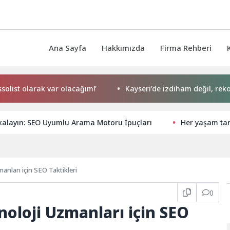
Ana Sayfa
Hakkımızda
Firma Rehberi
arak var olacağım!’
Kayseri’de izdiham değil, rekor vardı!
kalayın: SEO Uyumlu Arama Motoru İpuçları
Her yaşam tar
nları için SEO Taktikleri
0
oloji Uzmanları için SEO