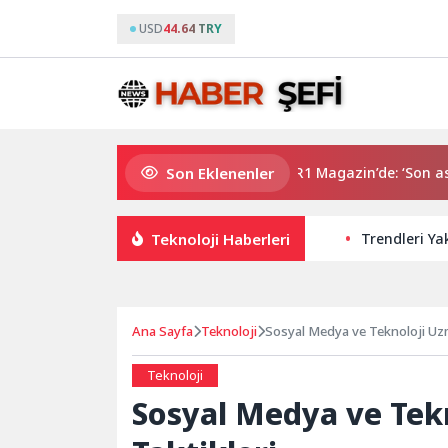
USD
44.64 TRY
Son Eklenenler
: Vişne
Gözde Demirbilek, NR1 Magazin’de: ‘Son assolist ol
Teknoloji Haberleri
Trendleri Ya
Ana Sayfa
Teknoloji
Sosyal Medya ve Teknoloji Uzma
Teknoloji
Sosyal Medya ve Tekn