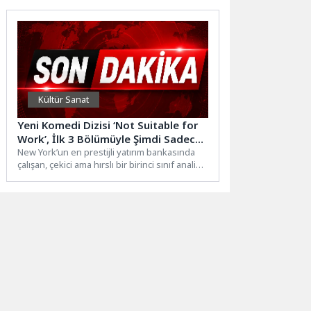
hedefleyen siber...
Kültür Sanat
Yeni Komedi Dizisi ‘Not Suitable for
Work’, İlk 3 Bölümüyle Şimdi Sadece
Disney+’ta Yayında!
New York’un en prestijli yatırım bankasında
çalışan, çekici ama hırslı bir birinci sınıf analist
olan AJ...