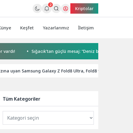
2
Kriptolar
Künye
Keşfet
Yazarlarımız
İletişim
Sığacık’tan güçlü mesaj: “Deniz bizim, Sığacık hepimizin”
zına uyan Samsung Galaxy Z Fold8 Ultra, Fold8 ve Flip8 ile tanışı
Tüm Kategoriler