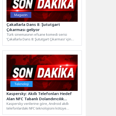
Magazin
Çakallarla Dans 8: Şututgart
Çıkarması geliyor
Türk sinemasının efsane komedi serisi
‘Çakallarla Dans 8: Şututgart Çıkarması’ için
hazırlıklar tüm hızıyla devam...
Teknoloji
Kaspersky: Akıllı Telefonları Hedef
Alan NFC Tabanlı Dolandırıcılık
Faaliyetleri 2026’da %188 Arttı
Kaspersky verilerine göre, Android akıllı
telefonlardaki NFC teknolojisini kötüye
kullanarak kullanıcıların paralarını çalmayı