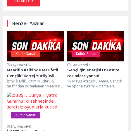
GÖNDER
Benzer Yazılar
Kültür Sanat
Kültür Sanat
3 Ay Önce
52
3 Ay Önce
31
Maarifin Kalbinde Marifetli
Gençliğin enerjisi EnFest’te
Gençlik” Kortej Yürüyüşü
resimlere yansıdı
İzmir İl Millî Eğitim Müdürlüğü
19 Mayıs Atatürk’ü Anma, Gençlik
Gerçekleştirildi
tarafından düzenlenen "Maarifin
ve Spor Bayramı kutlamaları
Kalbinde Marifetli Gençlik" temalı
kapsamında gençlerin buluşma
Kortej Yürüyüşü, Şehit...
noktası olan EnFest,...
Kültür Sanat
4 Ay Önce
40