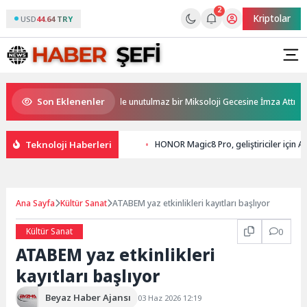
2
Kriptolar
USD
44.64 TRY
Son Eklenenler
, Ödüllü bar Panda & Sons ile unutulmaz bir Miksoloji Gecesine İmza Attı
Teknoloji Haberleri
HONOR Magic8 Pro, geliştiriciler için A
Ana Sayfa
Kültür Sanat
ATABEM yaz etkinlikleri kayıtları başlıyor
Kültür Sanat
0
ATABEM yaz etkinlikleri
kayıtları başlıyor
Beyaz Haber Ajansı
03 Haz 2026 12:19