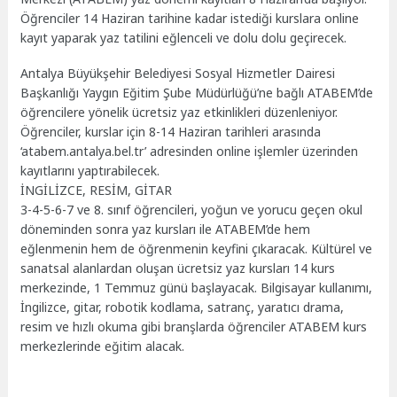
Öğrenciler 14 Haziran tarihine kadar istediği kurslara online
kayıt yaparak yaz tatilini eğlenceli ve dolu dolu geçirecek.
Antalya Büyükşehir Belediyesi Sosyal Hizmetler Dairesi
Başkanlığı Yaygın Eğitim Şube Müdürlüğü’ne bağlı ATABEM’de
öğrencilere yönelik ücretsiz yaz etkinlikleri düzenleniyor.
Öğrenciler, kurslar için 8-14 Haziran tarihleri arasında
‘atabem.antalya.bel.tr’ adresinden online işlemler üzerinden
kayıtlarını yaptırabilecek.
İNGİLİZCE, RESİM, GİTAR
3-4-5-6-7 ve 8. sınıf öğrencileri, yoğun ve yorucu geçen okul
döneminden sonra yaz kursları ile ATABEM’de hem
eğlenmenin hem de öğrenmenin keyfini çıkaracak. Kültürel ve
sanatsal alanlardan oluşan ücretsiz yaz kursları 14 kurs
merkezinde, 1 Temmuz günü başlayacak. Bilgisayar kullanımı,
İngilizce, gitar, robotik kodlama, satranç, yaratıcı drama,
resim ve hızlı okuma gibi branşlarda öğrenciler ATABEM kurs
merkezlerinde eğitim alacak.