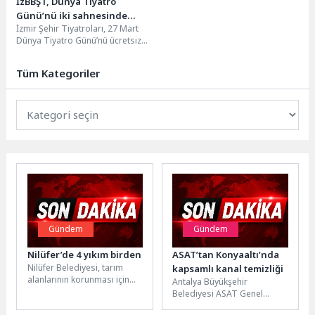
İzBBŞT, Dünya Tiyatro
Günü’nü iki sahnesinde
İzmir Şehir Tiyatroları, 27 Mart
ücretsiz oyunlarla kutladı
Dünya Tiyatro Günü’nü ücretsiz
olarak sahnelediği iki oyunla
coşkuyla kutladı…...
Tüm Kategoriler
Gündem
Gündem
Nilüfer’de 4 yıkım birden
ASAT’tan Konyaaltı’nda
Nilüfer Belediyesi, tarım
kapsamlı kanal temizliği
alanlarının korunması için
Antalya Büyükşehir
imara aykırı yapılarla
Belediyesi ASAT Genel
mücadelesini sürdürüyor. Bu
Müdürlüğü, sivrisinek