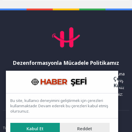
İzmir İl Başkanlığı iş
kapsamında Ulusal...
birliğiyle, Türk...
Dezenformasyonla Mücadele Politikamız
Yayınlanan haberler doğruluk ilkesi gözetilerek hazırlanır. Buna
Çerez
rağmen bazı içeriklerde eksik, hatalı veya güncelliğini yitirmiş
Kullanı
bilgiler bulunabilir.Yanlış veya yanıltıcı olduğunu düşündüğünüz
haberleri aşağıdaki iletişim kanallarından bize bildirebilirsiniz:
Bu site, kullanıcı deneyimini geliştirmek için çerezleri
kullanmaktadır. Devam ederek bu çerezleri kabul etmiş
olursunuz.
Ana Sayfa
Tüm hakları saklıdır. Sitede yer alan içerikler izinsiz kopyalanamaz,
Kabul Et
Reddet