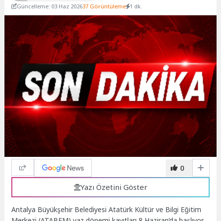
Güncelleme: 03 Haz 2026
37 Görüntüleme
1 dk.
0
Yazı Özetini Göster
Antalya Büyükşehir Belediyesi Atatürk Kültür ve Bilgi Eğitim
Merkezi (ATABEM) yaz dönemi kayıtları 8 Haziran’da başlıyor.