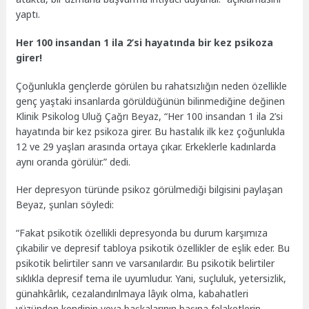
yaptı.
Her 100 insandan 1 ila 2’si hayatında bir kez psikoza
girer!
Çoğunlukla gençlerde görülen bu rahatsızlığın neden özellikle
genç yaştaki insanlarda görüldüğünün bilinmediğine değinen
Klinik Psikolog Uluğ Çağrı Beyaz, “Her 100 insandan 1 ila 2’si
hayatında bir kez psikoza girer. Bu hastalık ilk kez çoğunlukla
12 ve 29 yaşları arasında ortaya çıkar. Erkeklerle kadınlarda
aynı oranda görülür.” dedi.
Her depresyon türünde psikoz görülmediği bilgisini paylaşan
Beyaz, şunları söyledi:
“Fakat psikotik özellikli depresyonda bu durum karşımıza
çıkabilir ve depresif tabloya psikotik özellikler de eşlik eder. Bu
psikotik belirtiler sanrı ve varsanılardır. Bu psikotik belirtiler
sıklıkla depresif tema ile uyumludur. Yani, suçluluk, yetersizlik,
günahkârlık, cezalandırılmaya lâyık olma, kabahatleri
yüzünden kendinin veya başkalarının başına felaketlerin