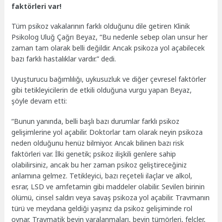
faktörleri var!
Tüm psikoz vakalarının farklı olduğunu dile getiren Klinik
Psikolog Uluğ Çağrı Beyaz, “Bu nedenle sebep olan unsur her
zaman tam olarak belli değildir. Ancak psikoza yol açabilecek
bazı farklı hastalıklar vardır.” dedi.
Uyuşturucu bağımlılığı, uykusuzluk ve diğer çevresel faktörler
gibi tetikleyicilerin de etkili olduğuna vurgu yapan Beyaz,
şöyle devam etti:
“Bunun yanında, belli başlı bazı durumlar farklı psikoz
gelişimlerine yol açabilir. Doktorlar tam olarak neyin psikoza
neden olduğunu henüz bilmiyor. Ancak bilinen bazı risk
faktörleri var. İlki genetik; psikoz ilişkili genlere sahip
olabilirsiniz, ancak bu her zaman psikoz geliştireceğiniz
anlamına gelmez. Tetikleyici, bazı reçeteli ilaçlar ve alkol,
esrar, LSD ve amfetamin gibi maddeler olabilir. Sevilen birinin
ölümü, cinsel saldırı veya savaş psikoza yol açabilir. Travmanın
türü ve meydana geldiği yaşınız da psikoz gelişiminde rol
oynar. Travmatik beyin yaralanmaları, beyin tümörleri, felçler,