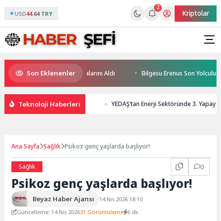
2
Kriptolar
USD
44.64 TRY
Son Eklenenler
eğin Yüzücüleri Sertifikalarını Aldı
Bilgesu Erenus Son Yolculuğuna 
Teknoloji Haberleri
YEDAŞ’tan Enerji Sektöründe 3. Yapay Z
Ana Sayfa
Sağlık
Psikoz genç yaşlarda başlıyor!
Sağlık
0
Psikoz genç yaşlarda başlıyor!
Beyaz Haber Ajansı
14 Nis 2026 18:10
Güncelleme: 14 Nis 2026
31 Görüntüleme
6 dk.