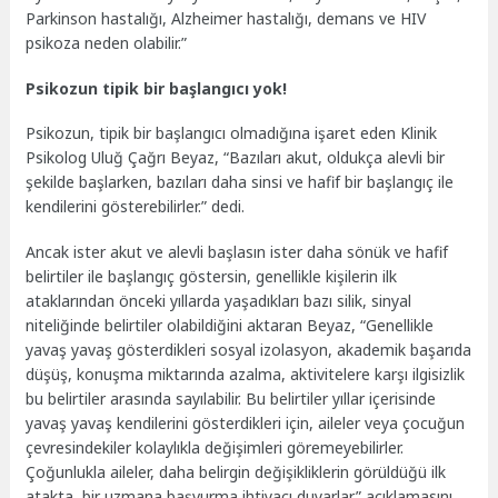
Parkinson hastalığı, Alzheimer hastalığı, demans ve HIV
psikoza neden olabilir.”
Psikozun tipik bir başlangıcı yok!
Psikozun, tipik bir başlangıcı olmadığına işaret eden Klinik
Psikolog Uluğ Çağrı Beyaz, “Bazıları akut, oldukça alevli bir
şekilde başlarken, bazıları daha sinsi ve hafif bir başlangıç ile
kendilerini gösterebilirler.” dedi.
Ancak ister akut ve alevli başlasın ister daha sönük ve hafif
belirtiler ile başlangıç göstersin, genellikle kişilerin ilk
ataklarından önceki yıllarda yaşadıkları bazı silik, sinyal
niteliğinde belirtiler olabildiğini aktaran Beyaz, “Genellikle
yavaş yavaş gösterdikleri sosyal izolasyon, akademik başarıda
düşüş, konuşma miktarında azalma, aktivitelere karşı ilgisizlik
bu belirtiler arasında sayılabilir. Bu belirtiler yıllar içerisinde
yavaş yavaş kendilerini gösterdikleri için, aileler veya çocuğun
çevresindekiler kolaylıkla değişimleri göremeyebilirler.
Çoğunlukla aileler, daha belirgin değişikliklerin görüldüğü ilk
atakta, bir uzmana başvurma ihtiyacı duyarlar.” açıklamasını