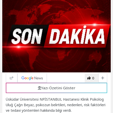
0
Yazı Özetini Göster
Üsküdar Üniversitesi NPİSTANBUL Hastanesi Klinik Psikolog
Uluğ Çağrı Beyaz, psikozun belirtileri, nedenleri, risk faktörleri
ve tedavi yöntemleri hakkında bilgi verdi.