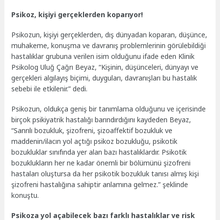
Psikoz, kişiyi gerçeklerden koparıyor!
Psikozun, kişiyi gerçeklerden, dış dünyadan koparan, düşünce,
muhakeme, konuşma ve davranış problemlerinin görülebildiği
hastalıklar grubuna verilen isim olduğunu ifade eden Klinik
Psikolog Uluğ Çağrı Beyaz, “Kişinin, düşünceleri, dünyayı ve
gerçekleri algılayış biçimi, duyguları, davranışları bu hastalık
sebebi ile etkilenir.” dedi.
Psikozun, oldukça geniş bir tanımlama olduğunu ve içerisinde
birçok psikiyatrik hastalığı barındırdığını kaydeden Beyaz,
“Sanrılı bozukluk, şizofreni, şizoaffektif bozukluk ve
maddenin/ilacın yol açtığı psikoz bozukluğu, psikotik
bozukluklar sınıfında yer alan bazı hastalıklardır. Psikotik
bozuklukların her ne kadar önemli bir bölümünü şizofreni
hastaları oluştursa da her psikotik bozukluk tanısı almış kişi
şizofreni hastalığına sahiptir anlamına gelmez.” şeklinde
konuştu.
Psikoza yol açabilecek bazı farklı hastalıklar ve risk