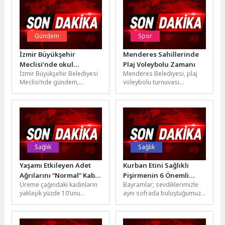
Gündem
Spor
İzmir Büyükşehir
Menderes Sahillerinde
Meclisi’nde okul
Plaj Voleybolu Zamanı
İzmir Büyükşehir Belediyesi
Menderes Belediyesi, plaj
saldırılarına ortak tepki
Meclisi’nde gündem,
voleybolu turnuvası
Şanlıurfa ve
düzenleyecek. 27-28
Kahramanmaraş’ta meydana
Haziran’daki etkinlik Özdere
gelen okul saldırııları oldu.
Çukuraltı sahilinde
Mecliste tüm...
olacak.Menderes Belediyesi,
Özdere...
Sağlık
Sağlık
Yaşamı Etkileyen Adet
Kurban Etini Sağlıklı
Ağrılarını “Normal” Kabul
Pişirmenin 6 Önemli
Üreme çağındaki kadınların
Bayramlar; sevdiklerimizle
Etmeyin
Kuralı
yaklaşık yüzde 10’unu
aynı sofrada buluştuğumuz,
etkileyen bu hastalık, çoğu
birlik ve beraberliğin
zaman yıllarca fark
güçlendiği, paylaşmanın en
edilmeden ilerleyebiliyor....
güzel duygularla yaşandığı