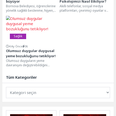
büyüyor
Psikolojimizi Nasıl Etkiliyor?
Bornova Belediyesi, öğrencilerine
Akıllı telefonlar, sosyal medya
yönelik sağlıklı beslenme, hijyen,
platformları, çevrimiçi oyunlar ve
ağız-diş sağlığı ve ilk yardım
sanal bahis sistemleri; bilgiye
konularında eğitimler düzenliyor....
erişimi, eğlenceyi ve...
Sağlık
4 Ay Önce
36
Olumsuz duygular duygusal
yeme bozukluğunu tetikliyor!
Olumsuz duyguların yeme
davranışını değiştirebildiğini
belirten uzmanlar, duygusal yeme
bozukluğunun sonuçlardan biri
Tüm Kategoriler
olduğunu söylüyor.Kişinin
fiziksel...