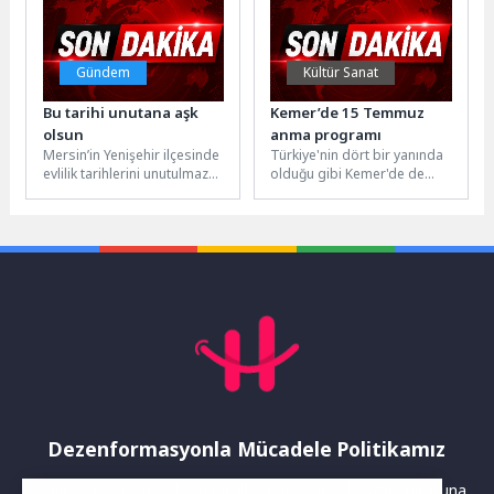
özel...
Gündem
Kültür Sanat
Bu tarihi unutana aşk
Kemer’de 15 Temmuz
olsun
anma programı
Mersin’in Yenişehir ilçesinde
Türkiye'nin dört bir yanında
evlilik tarihlerini unutulmaz
olduğu gibi Kemer'de de
kılmayı hedefleyen çiftler,
“İrade bizim, Zafer bizim”
takvimler 16.06.2026’yı
temasıyla 15 Temmuz...
gösterince Yenişehir
Belediyesi Evlendirme...
Dezenformasyonla Mücadele Politikamız
Yayınlanan haberler doğruluk ilkesi gözetilerek hazırlanır. Buna