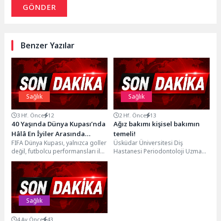
GÖNDER
Benzer Yazılar
Sağlık
Sağlık
3 Hf. Önce
12
2 Hf. Önce
13
40 Yaşında Dünya Kupası’nda
Ağız bakımı kişisel bakımın
Hâlâ En İyiler Arasında
temeli!
FIFA Dünya Kupası, yalnızca goller
Üsküdar Üniversitesi Diş
Olmanın Sırrı
değil, futbolcu performansları ile
Hastanesi Periodontoloji Uzmanı
de sıklıkla konuşuluyor. Sahalarda
Dr. Öğr. Üyesi Kübra Karaduran,
genç yıldızlar...
ağız ve diş bakımının...
Sağlık
4 Ay Önce
43