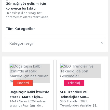
Gün ışığı göz gelişimi için
koruyucu bir faktör
En basit şekilde “uzağı net
görememe” olarak tanımlanan
miyopinin görülme sıklığındaki
artışa dikkat çeken İstanbul...
Tüm Kategoriler
Ekonomi
Teknoloji
Doğaltaşın kalbi İzmir’de
SEO Trendleri ve
atacak: Marble için
Teknolojide Son
14–17 Nisan 2026 tarihleri
SEO Trendleri 2021:
hazırlıklar başladı
Gelişmeler
arasında Fuar İzmir’de
Teknolojideki Yenilikler SEO
düzenlenecek Marble İzmir -
dünyası sürekli olarak