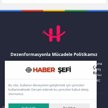
başvuru süreci devam
doğrudan etkiliyor. Özellikle
ediyor. Canik Belediyesi,
telefonun güneş...
ücretsiz...
Dezenformasyonla Mücadele Politikamız
Yayınlanan haberler doğruluk ilkesi gözetilerek hazırlanır. Buna
Çerez
rağmen bazı içeriklerde eksik, hatalı veya güncelliğini yitirmiş
Kullanı
bilgiler bulunabilir.Yanlış veya yanıltıcı olduğunu düşündüğünüz
haberleri aşağıdaki iletişim kanallarından bize bildirebilirsiniz:
Bu site, kullanıcı deneyimini geliştirmek için çerezleri
kullanmaktadır. Devam ederek bu çerezleri kabul etmiş
olursunuz.
Ana Sayfa
Tüm hakları saklıdır. Sitede yer alan içerikler izinsiz kopyalanamaz,