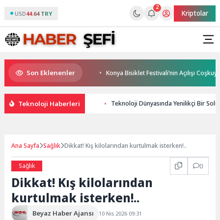
2
Kriptolar
USD
44.64 TRY
Son Eklenenler
 uygun bir tedavi değil!
Konya Bisiklet Festivali’nin Açılışı Coşkuyla Ge
Teknoloji Haberleri
Teknoloji Dünyasında Yenilikçi Bir Solu
Ana Sayfa
Sağlık
Dikkat! Kış kilolarından kurtulmak isterken!..
Sağlık
0
Dikkat! Kış kilolarından
kurtulmak isterken!..
Beyaz Haber Ajansı
10 Nis 2026 09:31