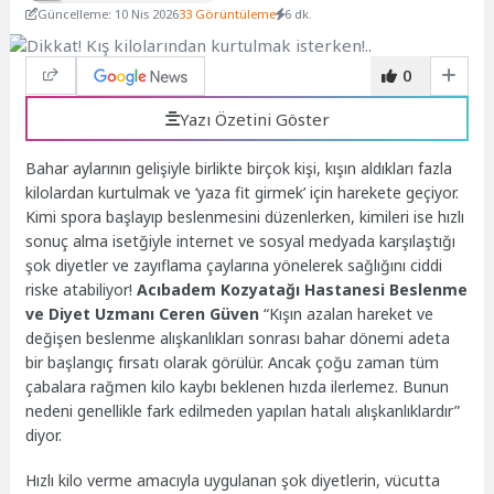
Güncelleme: 10 Nis 2026
33 Görüntüleme
6 dk.
0
Yazı Özetini Göster
Bahar aylarının gelişiyle birlikte birçok kişi, kışın aldıkları fazla
kilolardan kurtulmak ve ‘yaza fit girmek’ için harekete geçiyor.
Kimi spora başlayıp beslenmesini düzenlerken, kimileri ise hızlı
sonuç alma isetğiyle internet ve sosyal medyada karşılaştığı
şok diyetler ve zayıflama çaylarına yönelerek sağlığını ciddi
riske atabiliyor!
Acıbadem Kozyatağı Hastanesi Beslenme
ve Diyet Uzmanı Ceren Güven
“Kışın azalan hareket ve
değişen beslenme alışkanlıkları sonrası bahar dönemi adeta
bir başlangıç fırsatı olarak görülür. Ancak çoğu zaman tüm
çabalara rağmen kilo kaybı beklenen hızda ilerlemez. Bunun
nedeni genellikle fark edilmeden yapılan hatalı alışkanlıklardır”
diyor.
Hızlı kilo verme amacıyla uygulanan şok diyetlerin, vücutta