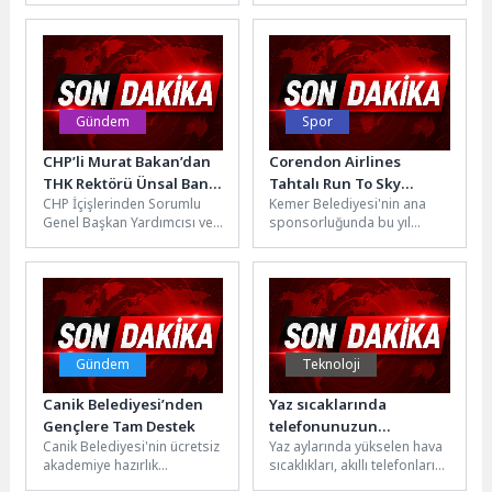
Uluslararası Doğaltaş ve
değişiyor ve teknolojideki
Teknolojileri...
gelişmelerle birlikte yeni...
Gündem
Spor
CHP’li Murat Bakan’dan
Corendon Airlines
THK Rektörü Ünsal Ban
Tahtalı Run To Sky
CHP İçişlerinden Sorumlu
Kemer Belediyesi'nin ana
Soruları
Yarışlarına geri sayım
Genel Başkan Yardımcısı ve
sponsorluğunda bu yıl
İzmir Milletvekili Murat
12’ncisi düzenlenecek olan
Bakan, Ünsal Ban’ın yurt
Corendon Airlines Tahtalı
dışına...
Run To Sky...
Gündem
Teknoloji
Canik Belediyesi’nden
Yaz sıcaklarında
Gençlere Tam Destek
telefonunuzun
Canik Belediyesi'nin ücretsiz
Yaz aylarında yükselen hava
performansını
akademiye hazırlık
sıcaklıkları, akıllı telefonların
korumanın 7 yolu
kurslarında yeni dönem
çalışma koşullarını da