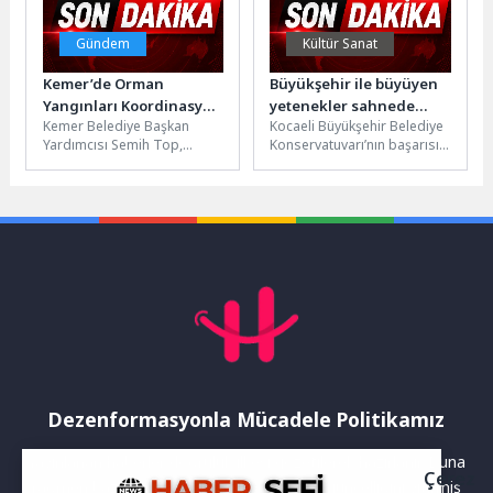
Gündem
Kültür Sanat
Kemer’de Orman
Büyükşehir ile büyüyen
Yangınları Koordinasyon
yetenekler sahnede
Kemer Belediye Başkan
Kocaeli Büyükşehir Belediye
Toplantısı
parladı
Yardımcısı Semih Top,
Konservatuvarı’nın başarısı;
Kemer Kaymakamı Ahmet
yeteneği disiplin, duygu ve
Solmaz başkanlığında
eğitimle bütünleştirmesinde
yapılan Orman Yangınları
yatıyor. Yılsonu gösterileri
Koordinasyon...
ise...
Dezenformasyonla Mücadele Politikamız
Yayınlanan haberler doğruluk ilkesi gözetilerek hazırlanır. Buna
Çerez
rağmen bazı içeriklerde eksik, hatalı veya güncelliğini yitirmiş