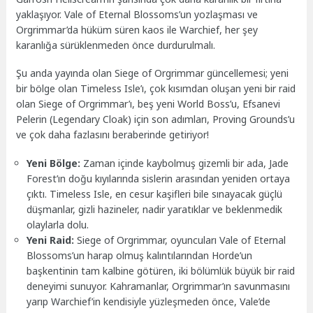
yaklaşıyor. Vale of Eternal Blossoms’un yozlaşması ve
Orgrimmar’da hüküm süren kaos ile Warchief, her şey
karanlığa sürüklenmeden önce durdurulmalı.
Şu anda yayında olan Siege of Orgrimmar güncellemesi; yeni
bir bölge olan Timeless Isle’ı, çok kısımdan oluşan yeni bir raid
olan Siege of Orgrimmar’ı, beş yeni World Boss’u, Efsanevi
Pelerin (Legendary Cloak) için son adımları, Proving Grounds’u
ve çok daha fazlasını beraberinde getiriyor!
Yeni Bölge:
Zaman içinde kaybolmuş gizemli bir ada, Jade
Forest’ın doğu kıyılarında sislerin arasından yeniden ortaya
çıktı. Timeless Isle, en cesur kaşifleri bile sınayacak güçlü
düşmanlar, gizli hazineler, nadir yaratıklar ve beklenmedik
olaylarla dolu.
Yeni Raid:
Siege of Orgrimmar, oyuncuları Vale of Eternal
Blossoms’un harap olmuş kalıntılarından Horde’un
başkentinin tam kalbine götüren, iki bölümlük büyük bir raid
deneyimi sunuyor. Kahramanlar, Orgrimmar’ın savunmasını
yarıp Warchief’in kendisiyle yüzleşmeden önce, Vale’de