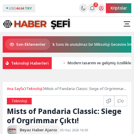
2
Kriptolar
USD
44.64 TRY
Son Eklenenler
 Resorts, Ödüllü bar Panda & Sons ile unutulmaz bir Miksoloji Gecesine İmza At
Teknoloji Haberleri
Modern tasarımı ve gelişmiş özellikleri
Ana Sayfa
Teknoloji
Mists of Pandaria Classic: Siege of Orgrimmar
Çıktı!
Teknoloji
0
Mists of Pandaria Classic: Siege
of Orgrimmar Çıktı!
Beyaz Haber Ajansı
05 Haz 2026 16:50