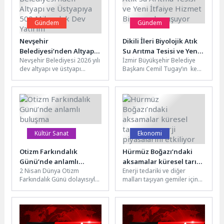
Gündem
Gündem
Nevşehir
Dikili İleri Biyolojik Atık
Belediyesi’nden Altyapı
Su Arıtma Tesisi ve Yeni
Nevşehir Belediyesi 2026 yılı
İzmir Büyükşehir Belediye
ve Üstyapıya 500
İtfaiye Hizmet Binasına
dev altyapı ve üstyapı
Başkanı Cemil Tugay’ın kent
Milyonluk Dev Yatırım
kavuşuyor
hamlesine 06 Nisan 2026
genelinde hayata geçireceği
Pazartesi günü başlatacağı...
projeler kapsamında
Dikili’ye kazandırılacak ileri...
Kültür Sanat
Ekonomi
Otizm Farkındalık
Hürmüz Boğazı’ndaki
Günü’nde anlamlı
aksamalar küresel tarım
2 Nisan Dünya Otizm
Enerji tedariki ve diğer
buluşma
ve enerji piyasalarını
Farkındalık Günü dolayısıyla
malları taşıyan gemiler için
etkiliyor
Çamyuva Özel Eğitim
önemli bir geçiş noktası olan
Uygulama Okulu’nda anlamlı
Hürmüz Boğazı’nda...
bir etkinlik...