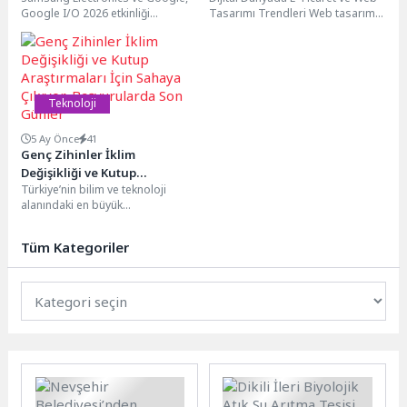
Google I/O 2026 etkinliği
Tasarımı Trendleri Web tasarımı
kapsamında, gözlük alanındaki iş
ve e-ticaret dünyasındaki sürekli
ortakları Gentle Monster...
değişen trendlere...
Teknoloji
5 Ay Önce
41
Genç Zihinler İklim
Değişikliği ve Kutup
Türkiye’nin bilim ve teknoloji
Araştırmaları İçin Sahaya
alanındaki en büyük
Çıkıyor, Başvurularda Son
organizasyonu TEKNOFEST kapsamında, TÜBİTAK yürütücülüğünde
Günler
düzenlenen iki önemli yarışma lise
Tüm Kategoriler
öğrencilerini geleceğin...