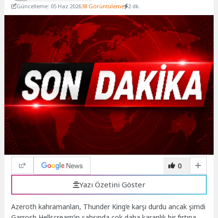
Güncelleme: 05 Haz 2026
38 Görüntüleme
2 dk.
0
Yazı Özetini Göster
Azeroth kahramanları, Thunder King’e karşı durdu ancak şimdi
Garrosh Hellscream’in şahsında çok daha karanlık bir fırtına