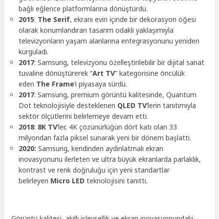
bağlı eğlence platformlarına dönüştürdü.
2015
:
The Serif
, ekranı evin içinde bir dekorasyon öğesi
olarak konumlandıran tasarım odaklı yaklaşımıyla
televizyonların yaşam alanlarına entegrasyonunu yeniden
kurguladı.
2017
: Samsung, televizyonu özelleştirilebilir bir dijital sanat
tuvaline dönüştürerek “
Art TV
” kategorisine öncülük
eden
The Frame
‘i piyasaya sürdü.
2017
: Samsung, premium görüntü kalitesinde, Quantum
Dot teknolojisiyle desteklenen
QLED TV
‘lerin tanıtımıyla
sektör ölçütlerini belirlemeye devam etti.
2018
:
8K TV
‘ler, 4K çözünürlüğün dört katı olan 33
milyondan fazla piksel sunarak yeni bir dönem başlattı.
2020:
Samsung, kendinden aydınlatmalı ekran
inovasyonunu ilerleten ve ultra büyük ekranlarda parlaklık,
kontrast ve renk doğruluğu için yeni standartlar
belirleyen
Micro LED
teknolojisini tanıttı.
Görüntü kalitesi, akıllı işlevsellik ve ekran inovasyonundaki