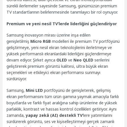
sürekli ilerlemeler sayesinde Samsung, günümüzün premium
TV standartlarının belirlenmesinde tanımlayıcı bir rol oynuyor.
Premium ve yeni nesil TV’lerde liderliğini güçlendiriyor
Samsung inovasyon mirası üzerine inşa edilen
genişletilmiş
Micro RGB
modelleri ile premium TV portföyünü
geliştirmeye, yeni nesil ekran teknolojilerini ilerletmeye ve
yüksek performanslı ekranlardaki liderliğini güçlendirmeye
devam ediyor. Şirket ayrıca
OLED
ve
Neo QLED
serilerini
geliştirerek premium görüntü kalitesi, ultra büyük ekran
seçenekleri ve etkileyici ekran performansı sunmayı
sürdürüyor.
Samsung,
Mini LED
portföyünü de genişleterek, gelişmiş
ekran performansını tüm ürün gamına yaymak amacıyla farklı
boyutlarda ve farklı fiyat aralığına sahip ürünlerine de yüksek
parlaklık, kontrast ve hassas kontrol özellikleri getiriyor. Aynı
zamanda,
yapay zekâ (AI) destekli TV
‘lere yatırımlarını
sürdürerek görüntü, ses ve kişiselleştirmeyi gerçek zamanlı