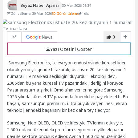
Beyaz Haber Ajansı
30 Mar 2026 06:34
Güncelleme: 30 Mar 2026
50 Görüntüleme
4 dk.
0
Yazı Özetini Göster
Samsung Electronics, televizyon endüstrisinde küresel lider
olarak yirmi yılı geride bırakarak, üst üste 20. kez dünyanın 1
numaralı TV markası seçildiğini duyurdu. Teknoloji devi,
2006’dan bu yana küresel TV pazarındaki liderliğini koruyor.
Pazar araştırma şirketi Omdia’nın verilerine göre Samsung,
2025 yılında küresel TV pazarında önemli bir pay elde etti. Bu
başarı, Samsung’un premium, ultra büyük ve yeni nesil ekran
teknolojilerindeki başarısını bir kez daha teyit ediyor.
Samsung; Neo QLED, OLED ve lifestyle TV’lerinin etkisiyle,
2.500 doların üzerindeki premium segmentte yüksek pazar
payı ile sektöre öncülük ediyor. Ayrıca 1.500 dolar üzerindeki