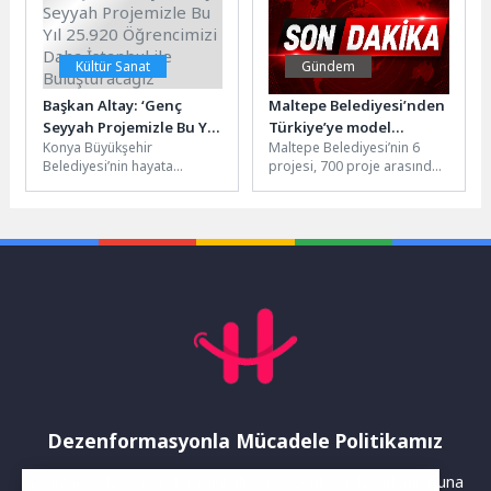
Kültür Sanat
Gündem
Başkan Altay: ‘Genç
Maltepe Belediyesi’nden
Seyyah Projemizle Bu Yıl
Türkiye’ye model
Konya Büyükşehir
Maltepe Belediyesi’nin 6
25.920 Öğrencimizi Daha
projeler
Belediyesi’nin hayata
projesi, 700 proje arasından
İstanbul ile
geçirdiği “Genç Seyyah”
seçilerek Türkiye Belediyeler
Buluşturacağız’
projesi kapsamında
Birliği’nin düzenlediği
Konya’nın 31 ilçesindeki 11.
forumda sunulmaya değer...
Sınıf öğrencilerine...
Dezenformasyonla Mücadele Politikamız
Yayınlanan haberler doğruluk ilkesi gözetilerek hazırlanır. Buna