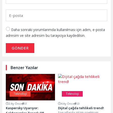
Daha sonraki yorumlarımda kullanılması için adım, e-posta
adresim ve site adresim bu tarayıcıya kaydedilsin.
GÖNDER
Benzer Yazılar
Teknoloji
Teknoloji
2 Ay Önce
51
4 Ay Önce
53
Kaspersky Uyarıyor:
Dijital çağda tehlikeli trend!
Son yıllarda otizm spektrum
Saldırganlar Zararlı QR