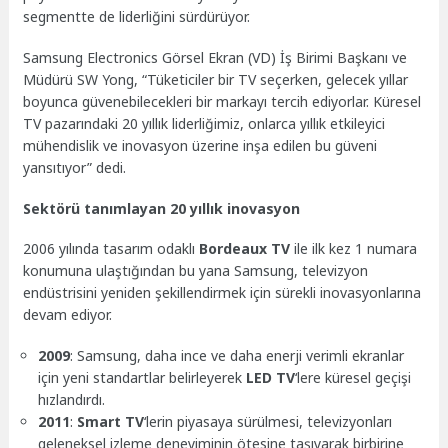
segmentte de liderliğini sürdürüyor.
Samsung Electronics Görsel Ekran (VD) İş Birimi Başkanı ve
Müdürü SW Yong, “Tüketiciler bir TV seçerken, gelecek yıllar
boyunca güvenebilecekleri bir markayı tercih ediyorlar. Küresel
TV pazarındaki 20 yıllık liderliğimiz, onlarca yıllık etkileyici
mühendislik ve inovasyon üzerine inşa edilen bu güveni
yansıtıyor” dedi.
Sektörü tanımlayan 20 yıllık inovasyon
2006 yılında tasarım odaklı
Bordeaux TV
ile ilk kez 1 numara
konumuna ulaştığından bu yana Samsung, televizyon
endüstrisini yeniden şekillendirmek için sürekli inovasyonlarına
devam ediyor.
2009
: Samsung, daha ince ve daha enerji verimli ekranlar
için yeni standartlar belirleyerek
LED TV
‘lere küresel geçişi
hızlandırdı.
2011
:
Smart TV
‘lerin piyasaya sürülmesi, televizyonları
geleneksel izleme deneyiminin ötesine taşıyarak birbirine