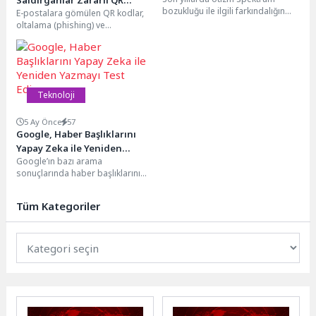
bozukluğu ile ilgili farkındalığın
E-postalara gömülen QR kodlar,
Kodları Metin Sembolleriyle
artması olumlu bir gelişme olarak
oltalama (phishing) ve
Oluşturuyor
değerlendirilse de...
dolandırıcılık faaliyetlerinde uzun
süredir kullanılan bir yöntem.
Nitekim...
Teknoloji
5 Ay Önce
57
Google, Haber Başlıklarını
Yapay Zeka ile Yeniden
Google’ın bazı arama
Yazmayı Test Ediyor
sonuçlarında haber başlıklarını
yapay zekâ tarafından üretilen
alternatif ifadelerle göstermeyi
Tüm Kategoriler
test ettiği...