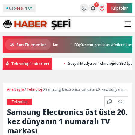
2
Kriptolar
USD
44.64 TRY
Son Eklenenler
da start Başkan Büyükakın’dan
Büyükşehir, çocukları afetlere karşı bili
Teknoloji Haberleri
Sosyal Medya ve Teknolojide SEO İpuçl
Ana Sayfa
Teknoloji
Samsung Electronics üst üste 20. kez dünyanın 1
numaralı TV markası
Teknoloji
0
Samsung Electronics üst üste 20.
kez dünyanın 1 numaralı TV
markası