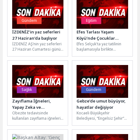
Gündem
Eğitim
İZDENİZ’in yaz seferleri
Efes Tarlası Yaşam
27 Haziran’da başlıyor
Köyü’nde Çocuklar
İZDENİZ AŞ’nin yaz seferleri
Efes Selçuk'ta yaz tatilinin
Toprağın Bilgisi ile
27 Haziran Cumartesi günü
başlamasıyla birlikte
Buluştu
başlıyor. Karşıyaka ve
çocuklar toprağın ve
Konak’tan hareket edecek
üretimin kadim bilgisiyle
gemilerle...
buluştu.İzmir Büyükşehir
Belediyesi...
Sağlık
Gündem
Zayıflama İğneleri,
Gebze’de umut büyüyor,
Yapay Zeka ve
hayatlar değişiyor
Obezite tedavisinde
Kocaeli Büyükşehir
Kişiselleştirilmiş Sağlık
kullanılan zayıflama iğneleri,
Belediyesi, “Engelsiz Şehir”
bağırsak mikrobiyotası,
anlayışı doğrultusunda özel
yapay zeka destekli
gereksinimli bireylerin
beslenme uygulamaları,
eğitim, gelişim ve sosyal
çocukluk çağı obezitesi...
yaşama...