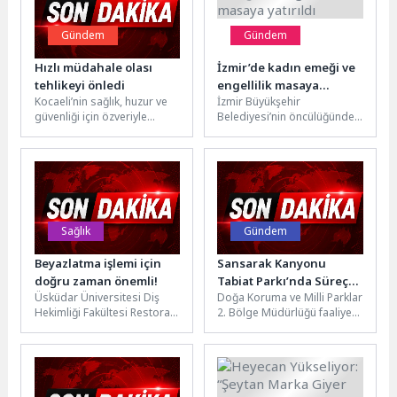
Gündem
Gündem
Hızlı müdahale olası
İzmir’de kadın emeği ve
tehlikeyi önledi
engellilik masaya
Kocaeli’nin sağlık, huzur ve
İzmir Büyükşehir
yatırıldı
güvenliği için özveriyle
Belediyesi’nin öncülüğünde
sahada görev
eşit ve erişilebilir bir yaşam
yapanBüyükşehir Belediyesi
için düzenlenen Kadın Emeği
Zabıtası, İzmit Balıkhan’ın
ve Engellilik...
yanındaki...
Sağlık
Gündem
Beyazlatma işlemi için
Sansarak Kanyonu
doğru zaman önemli!
Tabiat Parkı’nda Süreç
Üsküdar Üniversitesi Diş
Doğa Koruma ve Milli Parklar
Başladı
Hekimliği Fakültesi Restoratif
2. Bölge Müdürlüğü faaliyet
Diş Tedavisi Anabilim Dalı
alanlarından olan İznik
Başkanı Dr. Öğr. Üyesi
Sansarak Kanyonu
Özge...
kullanımı...