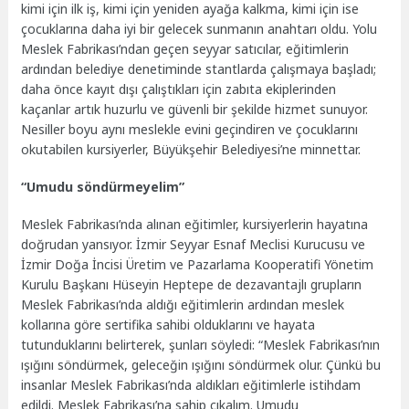
kimi için ilk iş, kimi için yeniden ayağa kalkma, kimi için ise
çocuklarına daha iyi bir gelecek sunmanın anahtarı oldu. Yolu
Meslek Fabrikası’ndan geçen seyyar satıcılar, eğitimlerin
ardından belediye denetiminde stantlarda çalışmaya başladı;
daha önce kayıt dışı çalıştıkları için zabıta ekiplerinden
kaçanlar artık huzurlu ve güvenli bir şekilde hizmet sunuyor.
Nesiller boyu aynı meslekle evini geçindiren ve çocuklarını
okutabilen kursiyerler, Büyükşehir Belediyesi’ne minnettar.
“Umudu söndürmeyelim”
Meslek Fabrikası’nda alınan eğitimler, kursiyerlerin hayatına
doğrudan yansıyor. İzmir Seyyar Esnaf Meclisi Kurucusu ve
İzmir Doğa İncisi Üretim ve Pazarlama Kooperatifi Yönetim
Kurulu Başkanı Hüseyin Heptepe de dezavantajlı grupların
Meslek Fabrikası’nda aldığı eğitimlerin ardından meslek
kollarına göre sertifika sahibi olduklarını ve hayata
tutunduklarını belirterek, şunları söyledi: “Meslek Fabrikası’nın
ışığını söndürmek, geleceğin ışığını söndürmek olur. Çünkü bu
insanlar Meslek Fabrikası’nda aldıkları eğitimlerle istihdam
edildi. Meslek Fabrikası’na sahip çıkalım. Umudu