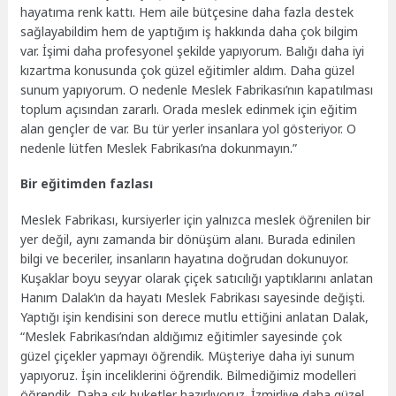
hayatıma renk kattı. Hem aile bütçesine daha fazla destek
sağlayabildim hem de yaptığım iş hakkında daha çok bilgim
var. İşimi daha profesyonel şekilde yapıyorum. Balığı daha iyi
kızartma konusunda çok güzel eğitimler aldım. Daha güzel
sunum yapıyorum. O nedenle Meslek Fabrikası’nın kapatılması
toplum açısından zararlı. Orada meslek edinmek için eğitim
alan gençler de var. Bu tür yerler insanlara yol gösteriyor. O
nedenle lütfen Meslek Fabrikası’na dokunmayın.”
Bir eğitimden fazlası
Meslek Fabrikası, kursiyerler için yalnızca meslek öğrenilen bir
yer değil, aynı zamanda bir dönüşüm alanı. Burada edinilen
bilgi ve beceriler, insanların hayatına doğrudan dokunuyor.
Kuşaklar boyu seyyar olarak çiçek satıcılığı yaptıklarını anlatan
Hanım Dalak’ın da hayatı Meslek Fabrikası sayesinde değişti.
Yaptığı işin kendisini son derece mutlu ettiğini anlatan Dalak,
“Meslek Fabrikası’ndan aldığımız eğitimler sayesinde çok
güzel çiçekler yapmayı öğrendik. Müşteriye daha iyi sunum
yapıyoruz. İşin inceliklerini öğrendik. Bilmediğimiz modelleri
öğrendik. Daha şık buketler hazırlıyoruz. İzmirliye daha güzel