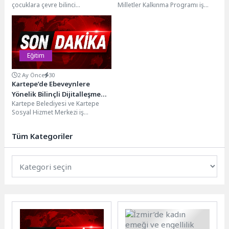
çocuklara çevre bilinci
Milletler Kalkınma Programı iş
kazandırmak amacıyla hayata
birliğiyle düzenlenen "Kadınlar için
geçirdiği “Doğa Dedektifleri İş
Barista Eğitimi" başladı....
Başında” eğitim...
Eğitim
2 Ay Önce
30
Kartepe’de Ebeveynlere
Yönelik Bilinçli Dijitalleşme
Kartepe Belediyesi ve Kartepe
Eğitimi
Sosyal Hizmet Merkezi iş
birliğiyle, "Dijital Ebeveynlik
Atölyesi" düzenlendi. Kartepe
Tüm Kategoriler
İlçe...