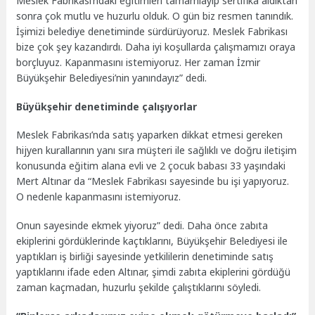
Meslek Fabrikası’ndaki eğitimleri tamamlayıp sertifika aldıktan
sonra çok mutlu ve huzurlu olduk. O gün biz resmen tanındık.
İşimizi belediye denetiminde sürdürüyoruz. Meslek Fabrikası
bize çok şey kazandırdı. Daha iyi koşullarda çalışmamızı oraya
borçluyuz. Kapanmasını istemiyoruz. Her zaman İzmir
Büyükşehir Belediyesi’nin yanındayız” dedi.
Büyükşehir denetiminde çalışıyorlar
Meslek Fabrikası’nda satış yaparken dikkat etmesi gereken
hijyen kurallarının yanı sıra müşteri ile sağlıklı ve doğru iletişim
konusunda eğitim alana evli ve 2 çocuk babası 33 yaşındaki
Mert Altınar da “Meslek Fabrikası sayesinde bu işi yapıyoruz.
O nedenle kapanmasını istemiyoruz.
Onun sayesinde ekmek yiyoruz” dedi. Daha önce zabıta
ekiplerini gördüklerinde kaçtıklarını, Büyükşehir Belediyesi ile
yaptıkları iş birliği sayesinde yetkililerin denetiminde satış
yaptıklarını ifade eden Altınar, şimdi zabıta ekiplerini gördüğü
zaman kaçmadan, huzurlu şekilde çalıştıklarını söyledi.