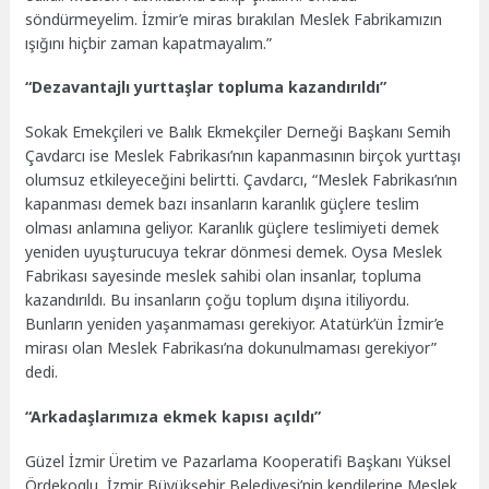
söndürmeyelim. İzmir’e miras bırakılan Meslek Fabrikamızın
ışığını hiçbir zaman kapatmayalım.”
“Dezavantajlı yurttaşlar topluma kazandırıldı”
Sokak Emekçileri ve Balık Ekmekçiler Derneği Başkanı Semih
Çavdarcı ise Meslek Fabrikası’nın kapanmasının birçok yurttaşı
olumsuz etkileyeceğini belirtti. Çavdarcı, “Meslek Fabrikası’nın
kapanması demek bazı insanların karanlık güçlere teslim
olması anlamına geliyor. Karanlık güçlere teslimiyeti demek
yeniden uyuşturucuya tekrar dönmesi demek. Oysa Meslek
Fabrikası sayesinde meslek sahibi olan insanlar, topluma
kazandırıldı. Bu insanların çoğu toplum dışına itiliyordu.
Bunların yeniden yaşanmaması gerekiyor. Atatürk’ün İzmir’e
mirası olan Meslek Fabrikası’na dokunulmaması gerekiyor”
dedi.
“Arkadaşlarımıza ekmek kapısı açıldı”
Güzel İzmir Üretim ve Pazarlama Kooperatifi Başkanı Yüksel
Ördekoglu, İzmir Büyükşehir Belediyesi’nin kendilerine Meslek