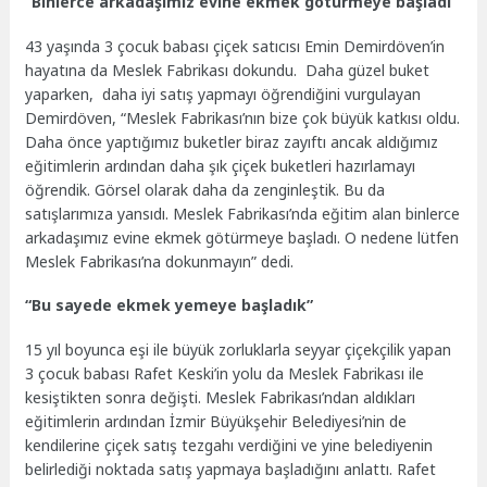
“Binlerce arkadaşımız evine ekmek götürmeye başladı”
43 yaşında 3 çocuk babası çiçek satıcısı Emin Demirdöven’in
hayatına da Meslek Fabrikası dokundu. Daha güzel buket
yaparken, daha iyi satış yapmayı öğrendiğini vurgulayan
Demirdöven, “Meslek Fabrikası’nın bize çok büyük katkısı oldu.
Daha önce yaptığımız buketler biraz zayıftı ancak aldığımız
eğitimlerin ardından daha şık çiçek buketleri hazırlamayı
öğrendik. Görsel olarak daha da zenginleştik. Bu da
satışlarımıza yansıdı. Meslek Fabrikası’nda eğitim alan binlerce
arkadaşımız evine ekmek götürmeye başladı. O nedene lütfen
Meslek Fabrikası’na dokunmayın” dedi.
“Bu sayede ekmek yemeye başladık”
15 yıl boyunca eşi ile büyük zorluklarla seyyar çiçekçilik yapan
3 çocuk babası Rafet Keski’in yolu da Meslek Fabrikası ile
kesiştikten sonra değişti. Meslek Fabrikası’ndan aldıkları
eğitimlerin ardından İzmir Büyükşehir Belediyesi’nin de
kendilerine çiçek satış tezgahı verdiğini ve yine belediyenin
belirlediği noktada satış yapmaya başladığını anlattı. Rafet