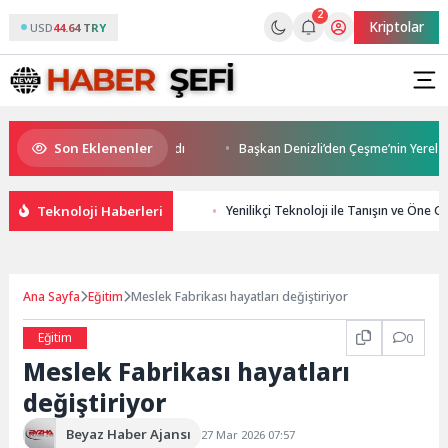
2
Kriptolar
USD
44.64 TRY
Son Eklenenler
faltlama çalışmaları başladı
Başkan Denizli’den Çeşme’nin Yerel Değer
Teknoloji Haberleri
Yenilikçi Teknoloji ile Tanışın ve Öne Ge
Ana Sayfa
Eğitim
Meslek Fabrikası hayatları değiştiriyor
Eğitim
0
Meslek Fabrikası hayatları
değiştiriyor
Beyaz Haber Ajansı
27 Mar 2026 07:57