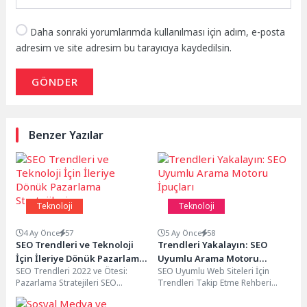
Daha sonraki yorumlarımda kullanılması için adım, e-posta
adresim ve site adresim bu tarayıcıya kaydedilsin.
GÖNDER
Benzer Yazılar
Teknoloji
Teknoloji
4 Ay Önce
57
5 Ay Önce
58
SEO Trendleri ve Teknoloji
Trendleri Yakalayın: SEO
İçin İleriye Dönük Pazarlama
Uyumlu Arama Motoru
SEO Trendleri 2022 ve Ötesi:
SEO Uyumlu Web Siteleri İçin
Stratejileri
İpuçları
Pazarlama Stratejileri SEO
Trendleri Takip Etme Rehberi
dünyasında sürekli değişen
SEO, dijital pazarlama
trendler doğrultusunda, dijital
stratejilerinde önemli bir...