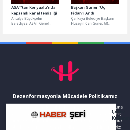
ASAT’tan Konyaaltı’nda
Başkan Güner “Üç
kapsamlı kanal temizliği
Fidan”ı Andı
Antalya Büyükşehir
Çankaya Belediye Başkanı
Belediyesi ASAT Genel
Hüseyin Can Güner, 68
Müdürlüğü, sivrisinek
Kuşağı’nın devrimci liderleri
oluşumu, kötü kokular ve kış
Deniz Gezmiş, Yusuf Aslan
aylarında yaşanabilecek
ve...
taşkın...
Dezenformasyonla Mücadele Politikamız
Yayınlanan haberler doğruluk ilkesi gözetilerek hazırlanır. Buna
Çerez
rağmen bazı içeriklerde eksik, hatalı veya güncelliğini yitirmiş
Kullanı
bilgiler bulunabilir.Yanlış veya yanıltıcı olduğunu düşündüğünüz
haberleri aşağıdaki iletişim kanallarından bize bildirebilirsiniz: