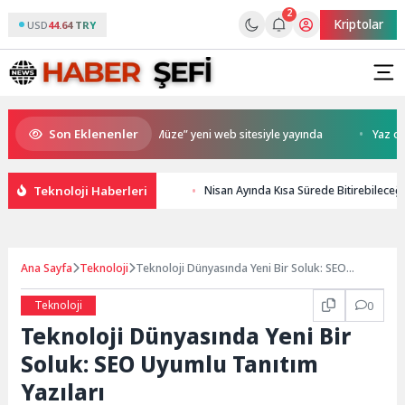
2
Kriptolar
USD
44.64 TRY
Son Eklenenler
T Oldu
“Kocaeli Müze” yeni web sitesiyle yayında
Yaz okulu ö
Teknoloji Haberleri
Nisan Ayında Kısa Sürede Bitirebileceğ
Ana Sayfa
Teknoloji
Teknoloji Dünyasında Yeni Bir Soluk: SEO
Uyumlu Tanıtım Yazıları
Teknoloji
0
Teknoloji Dünyasında Yeni Bir
Soluk: SEO Uyumlu Tanıtım
Yazıları