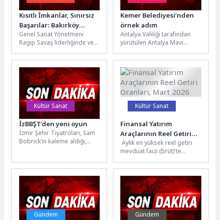
Kısıtlı İmkanlar, Sınırsız
Kemer Belediyesi’nden
Başarılar: Bakırköy
örnek adım
Genel Sanat Yönetmeni
Antalya Valiliği tarafından
Belediye Tiyatroları
Ragıp Savaş liderliğinde ve
yürütülen Antalya Mavi
2025-2026 Sezonunda
Bakırköy Belediye Başkanı
Akdeniz İnisiyatifi
Tarih Yazdı!
Doç. Dr. Ayşegül
kapsamında, Kemer
Ovalıoğlu’nun vizyoner...
Belediyesi İklim Değişikliği
ve Sıfır...
Kültür Sanat
Kültür Sanat
İzBBŞT’den yeni oyun
Finansal Yatırım
İzmir Şehir Tiyatroları, Sam
Araçlarının Reel Getiri
Bobrick’in kaleme aldığı,
Aylık en yüksek reel getiri
Oranları, Mart 2026
"Halktan Biri" adlı yeni
mevduat faizi (brüt)'te
oyununun prömiyerini 22
oldu Aylık en yüksek reel
Nisan'da...
getiri, yurt içi...
Gündem
Gündem