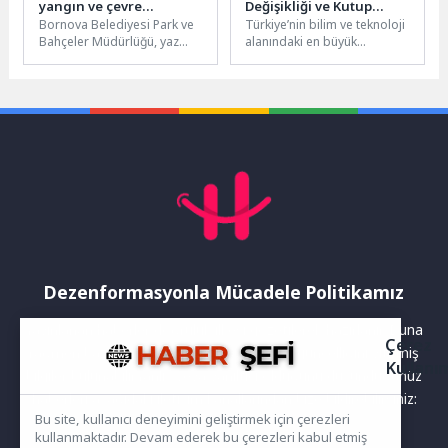
yangın ve çevre
Değişikliği ve Kutup
Bornova Belediyesi Park ve
Türkiye’nin bilim ve teknoloji
seferberliği
Araştırmaları İçin
Bahçeler Müdürlüğü, yaz
alanındaki en büyük
Sahaya Çıkıyor,
aylarının yaklaşmasıyla
organizasyonu TEKNOFEST kapsam
Başvurularda Son
birlikte kent genelinde
düzenlenen iki önemli
Günler
kapsamlı bir temizlik...
yarışma lise öğrencilerini
geleceğin...
Dezenformasyonla Mücadele Politikamız
Yayınlanan haberler doğruluk ilkesi gözetilerek hazırlanır. Buna
Çerez
rağmen bazı içeriklerde eksik, hatalı veya güncelliğini yitirmiş
Kullanı
bilgiler bulunabilir.Yanlış veya yanıltıcı olduğunu düşündüğünüz
haberleri aşağıdaki iletişim kanallarından bize bildirebilirsiniz:
Bu site, kullanıcı deneyimini geliştirmek için çerezleri
kullanmaktadır. Devam ederek bu çerezleri kabul etmiş