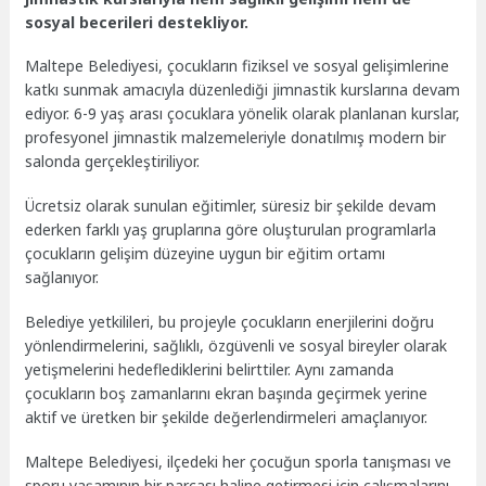
sosyal becerileri destekliyor.
Maltepe Belediyesi, çocukların fiziksel ve sosyal gelişimlerine
katkı sunmak amacıyla düzenlediği jimnastik kurslarına devam
ediyor. 6-9 yaş arası çocuklara yönelik olarak planlanan kurslar,
profesyonel jimnastik malzemeleriyle donatılmış modern bir
salonda gerçekleştiriliyor.
Ücretsiz olarak sunulan eğitimler, süresiz bir şekilde devam
ederken farklı yaş gruplarına göre oluşturulan programlarla
çocukların gelişim düzeyine uygun bir eğitim ortamı
sağlanıyor.
Belediye yetkilileri, bu projeyle çocukların enerjilerini doğru
yönlendirmelerini, sağlıklı, özgüvenli ve sosyal bireyler olarak
yetişmelerini hedeflediklerini belirttiler. Aynı zamanda
çocukların boş zamanlarını ekran başında geçirmek yerine
aktif ve üretken bir şekilde değerlendirmeleri amaçlanıyor.
Maltepe Belediyesi, ilçedeki her çocuğun sporla tanışması ve
sporu yaşamının bir parçası haline getirmesi için çalışmalarını