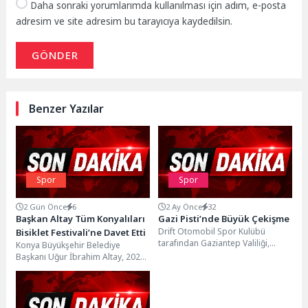
Daha sonraki yorumlarımda kullanılması için adım, e-posta
adresim ve site adresim bu tarayıcıya kaydedilsin.
GÖNDER
Benzer Yazılar
Spor
Spor
2 Gün Önce
6
2 Ay Önce
32
Başkan Altay Tüm Konyalıları
Gazi Pisti’nde Büyük Çekişme
Drift Otomobil Spor Kulübü
Bisiklet Festivali’ne Davet Etti
tarafından Gaziantep Valiliği,
Konya Büyükşehir Belediye
Gaziantep Büyükşehir Belediyesi,
Başkanı Uğur İbrahim Altay, 2026
Spor Toto, Power App ve...
Avrupa Bisiklet Başkenti Konya’da
6-9 Ağustos tarihleri...