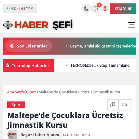
2
Kriptolar
USD
44.64 TRY
Son Eklenenler
n Yelken Kupası 18 Ekim’de
Çeşme, ismini aldığı tarihi çeşmelerine kav
Teknoloji Haberleri
TEKNOSEL’de İlk Etap Tamamlandı
Ana Sayfa
Spor
Maltepe’de Çocuklara Ücretsiz Jimnastik Kursu
Spor
0
Maltepe’de Çocuklara Ücretsiz
Jimnastik Kursu
Beyaz Haber Ajansı
14 Nis 2026 18:10