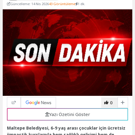
Güncelleme: 14 Nis 2026
43 Görüntüleme
1 dk.
0
Yazı Özetini Göster
Maltepe Belediyesi, 6-9 yaş arası çocuklar için ücretsiz
jimnastik kurslarıyla hem sağlıklı gelişimi hem de