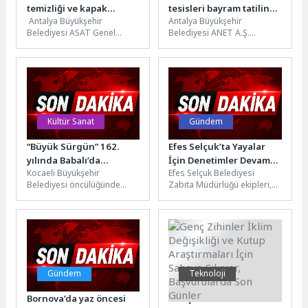
temizliği ve kapak
tesisleri bayram tatiline
Antalya Büyükşehir
Antalya Büyükşehir
düzenleme çalışmalarını
hazır
Belediyesi ASAT Genel
Belediyesi ANET A.Ş.
sürdürüyor
Müdürlüğü, çevre ve insan
tarafından işletilen sosyal
sağlığını korumak, altyapı
tesisler yaz sezonu ve
sistemlerinin verimliliğini
bayram tatili için...
artırmak...
Kültür Sanat
Gündem
“Büyük Sürgün” 162.
Efes Selçuk’ta Yayalar
yılında Babalı’da
İçin Denetimler Devam
Kocaeli Büyükşehir
Efes Selçuk Belediyesi
dualarla anıldı
Ediyor
Belediyesi öncülüğünde
Zabıta Müdürlüğü ekipleri,
Babalı Sahili’nde düzenlenen
kaldırımlarda vatandaşların
“1864 Büyük Sürgünü Anma
geçişini engelleyen ve
Programı” duygu dolu
görüntü kirliliğine sebep
anlara...
olan...
Gündem
Teknoloji
Bornova’da yaz öncesi
Genç Zihinler İklim