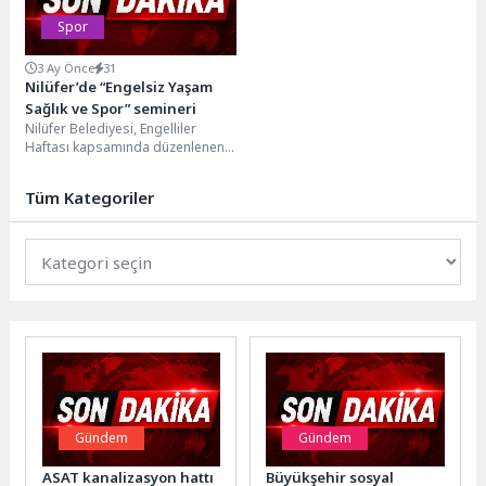
Spor
3 Ay Önce
31
Nilüfer’de “Engelsiz Yaşam
Sağlık ve Spor” semineri
Nilüfer Belediyesi, Engelliler
Haftası kapsamında düzenlenen
“Engelsiz Yaşam Sağlık ve Spor”
seminerinde, engelli bireylerin
Tüm Kategoriler
toplumsal...
Gündem
Gündem
ASAT kanalizasyon hattı
Büyükşehir sosyal