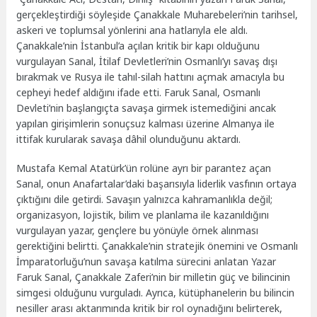
gerçekleştirdiği söyleşide Çanakkale Muharebeleri’nin tarihsel,
askeri ve toplumsal yönlerini ana hatlarıyla ele aldı.
Çanakkale’nin İstanbul’a açılan kritik bir kapı olduğunu
vurgulayan Sanal, İtilaf Devletleri’nin Osmanlı’yı savaş dışı
bırakmak ve Rusya ile tahıl-silah hattını açmak amacıyla bu
cepheyi hedef aldığını ifade etti. Faruk Sanal, Osmanlı
Devleti’nin başlangıçta savaşa girmek istemediğini ancak
yapılan girişimlerin sonuçsuz kalması üzerine Almanya ile
ittifak kurularak savaşa dâhil olunduğunu aktardı.
Mustafa Kemal Atatürk’ün rolüne ayrı bir parantez açan
Sanal, onun Anafartalar’daki başarısıyla liderlik vasfının ortaya
çıktığını dile getirdi. Savaşın yalnızca kahramanlıkla değil;
organizasyon, lojistik, bilim ve planlama ile kazanıldığını
vurgulayan yazar, gençlere bu yönüyle örnek alınması
gerektiğini belirtti. Çanakkale’nin stratejik önemini ve Osmanlı
İmparatorluğu’nun savaşa katılma sürecini anlatan Yazar
Faruk Sanal, Çanakkale Zaferi’nin bir milletin güç ve bilincinin
simgesi olduğunu vurguladı. Ayrıca, kütüphanelerin bu bilincin
nesiller arası aktarımında kritik bir rol oynadığını belirterek,