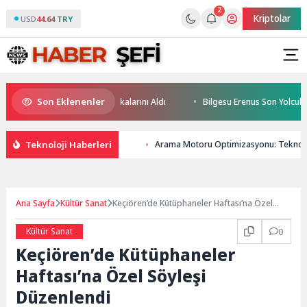
2
Kriptolar
USD
44.64 TRY
Son Eklenenler
leceğin Yüzücüleri Sertifikalarını Aldı
Bilgesu Erenus Son Yolculuğun
Teknoloji Haberleri
Arama Motoru Optimizasyonu: Teknolo
Ana Sayfa
Kültür Sanat
Keçiören’de Kütüphaneler Haftası’na Özel
Söyleşi Düzenlendi
Kültür Sanat
0
Keçiören’de Kütüphaneler
Haftası’na Özel Söyleşi
Düzenlendi