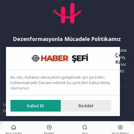
Dezenformasyonla Mücadele Politikamız
Yayınlanan haberler doğruluk ilkesi gözetilerek hazırlanır. Buna
Çerez
rağmen bazı içeriklerde eksik, hatalı veya güncelliğini yitirmiş
Kullanı
bilgiler bulunabilir.Yanlış veya yanıltıcı olduğunu düşündüğünüz
haberleri aşağıdaki iletişim kanallarından bize bildirebilirsiniz:
Bu site, kullanıcı deneyimini geliştirmek için çerezleri
kullanmaktadır. Devam ederek bu çerezleri kabul etmiş
olursunuz.
Ana Sayfa
Tüm hakları saklıdır. Sitede yer alan içerikler izinsiz kopyalanamaz,
Kabul Et
Reddet
yayımlanamaz ve kullanılamaz.
Ana Sayfa
Keşfet
Ara
Hızlı Menü