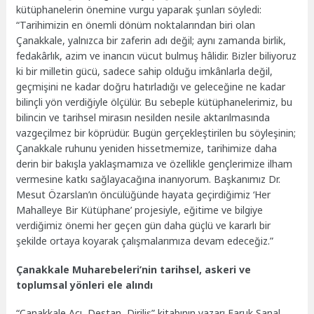
kütüphanelerin önemine vurgu yaparak şunları söyledi:
“Tarihimizin en önemli dönüm noktalarından biri olan
Çanakkale, yalnızca bir zaferin adı değil; aynı zamanda birlik,
fedakârlık, azim ve inancın vücut bulmuş hâlidir. Bizler biliyoruz
ki bir milletin gücü, sadece sahip olduğu imkânlarla değil,
geçmişini ne kadar doğru hatırladığı ve geleceğine ne kadar
bilinçli yön verdiğiyle ölçülür. Bu sebeple kütüphanelerimiz, bu
bilincin ve tarihsel mirasın nesilden nesile aktarılmasında
vazgeçilmez bir köprüdür. Bugün gerçekleştirilen bu söyleşinin;
Çanakkale ruhunu yeniden hissetmemize, tarihimize daha
derin bir bakışla yaklaşmamıza ve özellikle gençlerimize ilham
vermesine katkı sağlayacağına inanıyorum. Başkanımız Dr.
Mesut Özarslan’ın öncülüğünde hayata geçirdiğimiz ‘Her
Mahalleye Bir Kütüphane’ projesiyle, eğitime ve bilgiye
verdiğimiz önemi her geçen gün daha güçlü ve kararlı bir
şekilde ortaya koyarak çalışmalarımıza devam edeceğiz.”
Çanakkale Muharebeleri’nin tarihsel, askeri ve
toplumsal yönleri ele alındı
“Çanakkale Acı, Destan, Diriliş” kitabının yazarı Faruk Sanal,