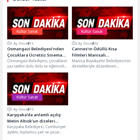
Kültür Sanat
Kültür Sanat
1 Ay Önce
15
2 Ay Önce
32
Osmangazi Belediyesi’nden
Cannes’ın Ödüllü Kısa
Çocuklara Ücretsiz Sinema
Filmleri Manisalı
Osmangazi Belediyesi, çocukların
Manisa Büyükşehir Belediyesi’nin
Keyfi
Sinemaseverlerle Buluştu
yaz tatilini dolu dolu ve eğlenceli
destekleriyle düzenlenen
geçirmesi amacıyla düzenlediği
Sinematek Günleri: Sektör
etkinliklere açık hava...
Buluşmaları kapsamında, Cannes
Film Festivali’nde ödül alan...
Kültür Sanat
1 Ay Önce
15
Karşıyaka’da anlamlı açılış:
Metin Altıok’un dizeleri
Karşıyaka Belediyesi; Cumhuriyet
muralda hayat buldu!
aydını, toplumcu şair ve yazar
Metin Altıok’u, çocukluğunun