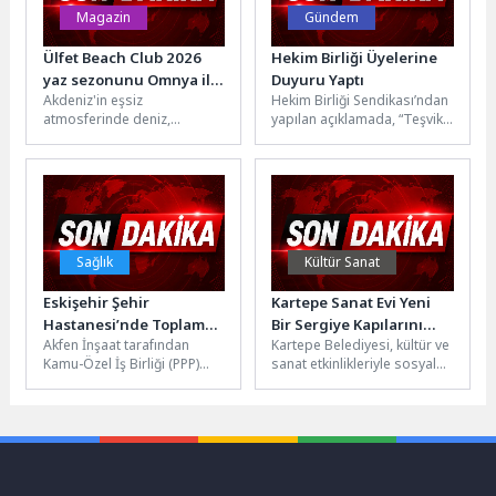
Magazin
Gündem
Ülfet Beach Club 2026
Hekim Birliği Üyelerine
yaz sezonunu Omnya ile
Duyuru Yaptı
Akdeniz'in eşsiz
Hekim Birliği Sendikası’ndan
karşıladı
atmosferinde deniz,
yapılan açıklamada, “Teşvik
güneş ve eğlenceyi bir araya
Ek Ödeme Dağıtımında
getiren Ülfet Beach Club,
“Kurum Hedef Katsayısı”
2026 yaz sezonuna
Dönemi Başladı! İkinci...
görkemli...
Sağlık
Kültür Sanat
Eskişehir Şehir
Kartepe Sanat Evi Yeni
Hastanesi’nde Toplam
Bir Sergiye Kapılarını
Akfen İnşaat tarafından
Kartepe Belediyesi, kültür ve
Yoğun Bakım Yatak
Açtı
Kamu-Özel İş Birliği (PPP)
sanat etkinlikleriyle sosyal
Kapasitesi 217’ye
modeliyle hayata
yaşama değer katmayı
Yükseldi
geçirilen ve Ekim 2018’den
sürdürüyor. Kartepe Kent
bu yana hizmet...
Meydanı'nda bulunan...