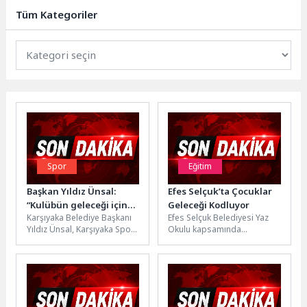
geçtiği Alaybey’de dev bir...
Tüm Kategoriler
Spor
Eğitim
Başkan Yıldız Ünsal:
Efes Selçuk’ta Çocuklar
“Kulübün geleceği için
Geleceği Kodluyor
Karşıyaka Belediye Başkanı
Efes Selçuk Belediyesi Yaz
ortak irade
Yıldız Ünsal, Karşıyaka Spor
Okulu kapsamında
oluşturulmalı”
Kulübü’nün eski kulüp
düzenlenen Robotik
başkanları, mevcut ve eski
Kodlama Kursu, çocukları
yöneticileri,...
teknolojiyle buluştururken
geleceğin becerileriyle...