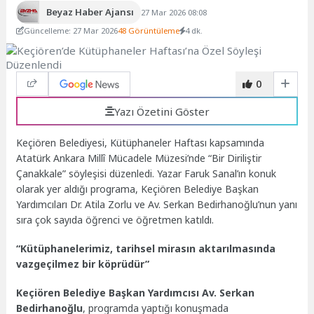
Beyaz Haber Ajansı
27 Mar 2026 08:08
Güncelleme: 27 Mar 2026
48 Görüntüleme
4 dk.
0
Yazı Özetini Göster
Keçiören Belediyesi, Kütüphaneler Haftası kapsamında
Atatürk Ankara Millî Mücadele Müzesi’nde “Bir Diriliştir
Çanakkale” söyleşisi düzenledi. Yazar Faruk Sanal’ın konuk
olarak yer aldığı programa, Keçiören Belediye Başkan
Yardımcıları Dr. Atila Zorlu ve Av. Serkan Bedirhanoğlu’nun yanı
sıra çok sayıda öğrenci ve öğretmen katıldı.
“Kütüphanelerimiz, tarihsel mirasın aktarılmasında
vazgeçilmez bir köprüdür”
Keçiören Belediye Başkan Yardımcısı Av. Serkan
Bedirhanoğlu
, programda yaptığı konuşmada