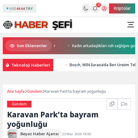
2
Kriptolar
USD
44.64 TRY
Son Eklenenler
rini yapay zekaya bırakıyor
Kadın arkadaşlıkları ruh sağlığını güçlendi
Teknoloji Haberleri
Bosch, WIN Eurasia’da İleri Üretim Tekno
Ana Sayfa
Gündem
Karavan Park’ta bayram yoğunluğu
Gündem
0
Karavan Park’ta bayram
yoğunluğu
Beyaz Haber Ajansı
23 Mar 2026 18:00