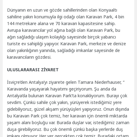
Dünyanın en uzun ve gözde sahillerinden olan Konyaaltı
sahiline yakın konumuyla ilgi odağı olan Karavan Park, 4 bin
144 metrekare alana ve 70 karavan kapasitesine sahip.
Avrupa karavancılar yol ağına bağlı olan Karavan Park, bu
ağın sağladığı ulaşım kolaylığı sayesinde birçok yabancı
turiste ev sahipliği yapıyor. Karavan Park, merkeze ve denize
olan yakınlığının yanında, sağladığı imkanlar sayesinde de
karavancıların gözdesi.
ULUSLARARASI ZİYARET
İsviçre’den Antalya’yı ziyarete gelen Tamara Niederhauser, “
Karavanda yaşayarak hayatımı geçiriyorum. Şu anda da
Antalya’da bulunan Karavan Park’ta konaklıyorum. Burayı çok
sevdim. Çünkü sahile çok yakın, yürüyerek istediğimiz yere
gidebiliyoruz, güzel akşam yürüyüşleri yapıyoruz. Onun dışında
bu Karavan Park çok temiz, her karavan için önemli miktarda
yaşam alanı boşluğu var. Burada duşlar var, istediğimiz zaman
duşa girebiliyoruz. Bu çok önemli çünkü başka yerlerde duş
imkanı olmuyor. Her yer gerçekten çok temiz. Buradaki ortam