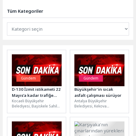
Tohumlama’ tekniği hakkında
önemli bilgiler verdi.nİlk...
Tüm Kategoriler
Gündem
Gündem
D-130 İzmit istikameti 22
Büyükşehir’in sıcak
Mayıs’a kadar trafiğe
asfalt çalışması sürüyor
Kocaeli Büyükşehir
Antalya Büyükşehir
kapalı
Belediyesi, Başiskele Sahil
Belediyesi, Kekova
Mahallesi D-130 Karayolu
Yarımadası’nda Demre
İzmit istikametinde
Çevreli Mahallesi ile Kaş
gerçekleşecek köprü imalatı
Sahilkılınçlı Mahallelerini
nedeniyle bölgedeki...
birbirine bağlayan grup...