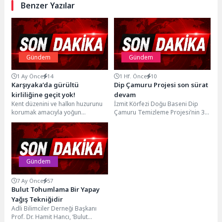
Benzer Yazılar
Gündem
Gündem
1 Ay Önce
14
1 Hf. Önce
10
Karşıyaka’da gürültü
Dip Çamuru Projesi son sürat
kirliliğine geçit yok!
devam
Kent düzenini ve halkın huzurunu
İzmit Körfezi Doğu Baseni Dip
korumak amacıyla yoğun
Çamuru Temizleme Projesi’nin 3.
çalışmalar gerçekleştiren
etap ihalesi tamamlandı. İhaleye
Karşıyaka Belediyesi, iş yerleri
katılan tek...
ve...
Gündem
7 Ay Önce
57
Bulut Tohumlama Bir Yapay
Yağış Tekniğidir
Adli Bilimciler Derneği Başkanı
Prof. Dr. Hamit Hancı, ‘Bulut