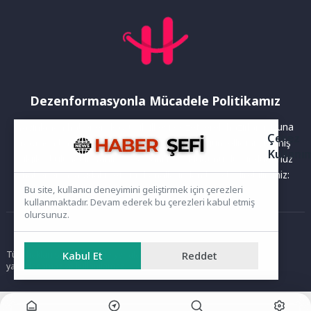
Dezenformasyonla Mücadele Politikamız
Yayınlanan haberler doğruluk ilkesi gözetilerek hazırlanır. Buna
Çerez
rağmen bazı içeriklerde eksik, hatalı veya güncelliğini yitirmiş
Kullanı
bilgiler bulunabilir.Yanlış veya yanıltıcı olduğunu düşündüğünüz
haberleri aşağıdaki iletişim kanallarından bize bildirebilirsiniz:
Bu site, kullanıcı deneyimini geliştirmek için çerezleri
kullanmaktadır. Devam ederek bu çerezleri kabul etmiş
olursunuz.
Ana Sayfa
Tüm hakları saklıdır. Sitede yer alan içerikler izinsiz kopyalanamaz,
Kabul Et
Reddet
yayımlanamaz ve kullanılamaz.