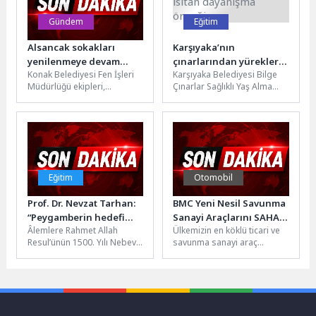
Gündem
Eğitim
Alsancak sokakları
Karşıyaka’nın
yenilenmeye devam
çınarlarından yürekleri
Konak Belediyesi Fen İşleri
Karşıyaka Belediyesi Bilge
ediyor
ısıtan dayanışma örneği
Müdürlüğü ekipleri,
Çınarlar Sağlıklı Yaş Alma
Alsancak’ta altyapı
Merkezi örgü kursu üyeleri,
faaliyetleri nedeniyle zarar
kalpleri ısıtan bir sosyal...
gören sokakları yenileyerek
daha...
Eğitim
Otomobil
Prof. Dr. Nevzat Tarhan:
BMC Yeni Nesil Savunma
“Peygamberin hedefi
Sanayi Araçlarını SAHA
Âlemlere Rahmet Allah
Ülkemizin en köklü ticari ve
iktidar değil, gönülleri
EXPO 2026’da Tanıttı
Resul’ünün 1500. Yılı Nebevî
savunma sanayi araç
inşa etmekti!”
Mevlid anısına Üsküdar
üreticisi BMC, askeri kara
Üniversitesi ev sahipliğinde
araçları kategorisindeki
düzenlenen “Nebevî...
geniş...