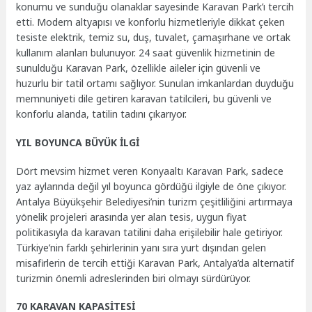
konumu ve sunduğu olanaklar sayesinde Karavan Park’ı tercih
etti. Modern altyapısı ve konforlu hizmetleriyle dikkat çeken
tesiste elektrik, temiz su, duş, tuvalet, çamaşırhane ve ortak
kullanım alanları bulunuyor. 24 saat güvenlik hizmetinin de
sunulduğu Karavan Park, özellikle aileler için güvenli ve
huzurlu bir tatil ortamı sağlıyor. Sunulan imkanlardan duyduğu
memnuniyeti dile getiren karavan tatilcileri, bu güvenli ve
konforlu alanda, tatilin tadını çıkarıyor.
YIL BOYUNCA BÜYÜK İLGİ
Dört mevsim hizmet veren Konyaaltı Karavan Park, sadece
yaz aylarında değil yıl boyunca gördüğü ilgiyle de öne çıkıyor.
Antalya Büyükşehir Belediyesi’nin turizm çeşitliliğini artırmaya
yönelik projeleri arasında yer alan tesis, uygun fiyat
politikasıyla da karavan tatilini daha erişilebilir hale getiriyor.
Türkiye’nin farklı şehirlerinin yanı sıra yurt dışından gelen
misafirlerin de tercih ettiği Karavan Park, Antalya’da alternatif
turizmin önemli adreslerinden biri olmayı sürdürüyor.
70 KARAVAN KAPASİTESİ