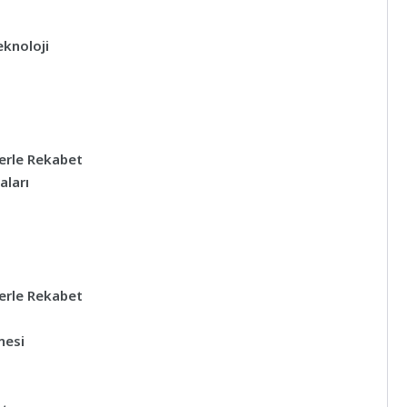
eknoloji
lerle Rekabet
aları
lerle Rekabet
mesi