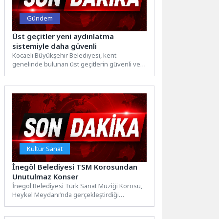
Gündem
Üst geçitler yeni aydınlatma
sistemiyle daha güvenli
Kocaeli Büyükşehir Belediyesi, kent
genelinde bulunan üst geçitlerin güvenli ve
konforlu kullanımı için bakım çalışmalarını...
Kültür Sanat
İnegöl Belediyesi TSM Korosundan
Unutulmaz Konser
İnegöl Belediyesi Türk Sanat Müziği Korosu,
Heykel Meydanı’nda gerçekleştirdiği
konserle vatandaşlara müzik dolu bir akşam...