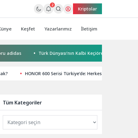
2
Kriptolar
Künye
Keşfet
Yazarlarımız
İletişim
das
Türk Dünyası’nın Kalbi Keçiören’de Attı
Kaçak 
cak?
HONOR 600 Serisi Türkiye’de: Herkes için yapay zekâ
Tüm Kategoriler