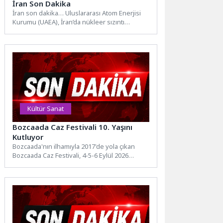
İran Son Dakika
İran son dakika… Uluslararası Atom Enerjisi
Kurumu (UAEA), İran’da nükleer sızıntı
meydana geldiğini duyurdu. İran...
Kültür Sanat
Bozcaada Caz Festivali 10. Yaşını
Kutluyor
Bozcaada'nın ilhamıyla 2017'de yola çıkan
Bozcaada Caz Festivali, 4-5-6 Eylül 2026
tarihlerinde onuncu kez müzikseverlerle...