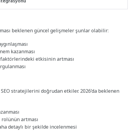
Entegrasyonu
lması beklenen güncel gelişmeler şunlar olabilir:
yaygınlaşması
a önem kazanması
faktörlerindeki etkisinin artması
vurgulanması
, SEO stratejilerini doğrudan etkiler. 2026’da beklenen
kazanması
i rolünün artması
daha detaylı bir şekilde incelenmesi