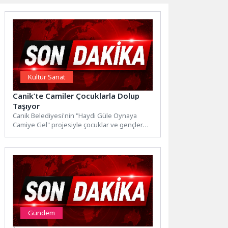
Kültür Sanat
Canik’te Camiler Çocuklarla Dolup
Taşıyor
Canik Belediyesi'nin "Haydi Güle Oynaya
Camiye Gel" projesiyle çocuklar ve gençler
camilere akın ediyor. Canik...
Gündem