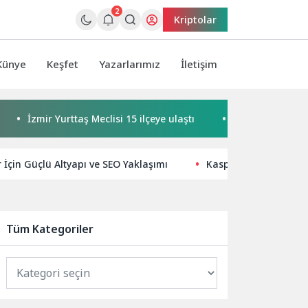
2
Kriptolar
Künye
Keşfet
Yazarlarımız
İletişim
İzmir Yurttaş Meclisi 15 ilçeye ulaştı
Buca’da kadınlar bul
r İçin Güçlü Altyapı ve SEO Yaklaşımı
Kaspersky, 2026’nın i
Tüm Kategoriler