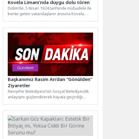
Kovela Limanı’nda duygu dolu tören
Didim’de, 5 Nisan 1924 tarihinde mübadele ile
kente gelen vatandaşların anısına Kovela
Limanı’nda çiçek bırakma...
Gündem
Başkanımız Rasim Arı’dan “Gönülden”
Ziyaretler
Nevşehir Belediyesi’nin Sosyal Belediyecilik
anlayışını güçlendirerek hayata geçirdiği
“Gönül Sofrası” ve “Gönül Kahvesi”
vatandaşlarımıza hizmet...