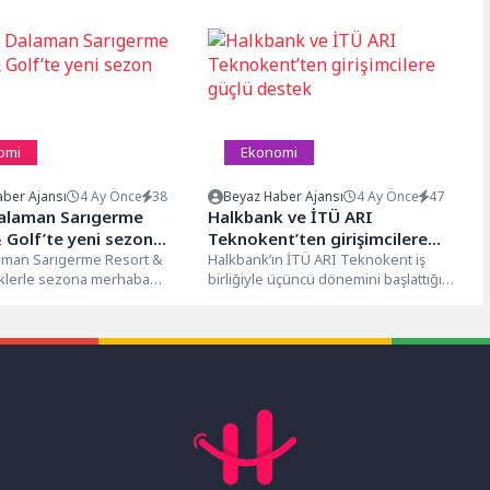
omi
Ekonomi
ber Ajansı
4 Ay Önce
38
Beyaz Haber Ajansı
4 Ay Önce
47
Dalaman Sarıgerme
Halkbank ve İTÜ ARI
 Golf’te yeni sezon
Teknokent’ten girişimcilere
laman Sarıgerme Resort &
güçlü destek
Halkbank’ın İTÜ ARI Teknokent iş
iklerle sezona merhaba
birliğiyle üçüncü dönemini başlattığı
le Akdeniz’in buluştuğu,
HUBrica Hızlandırma Programı, yenilikçi
yı’nın...
iş modellerine...