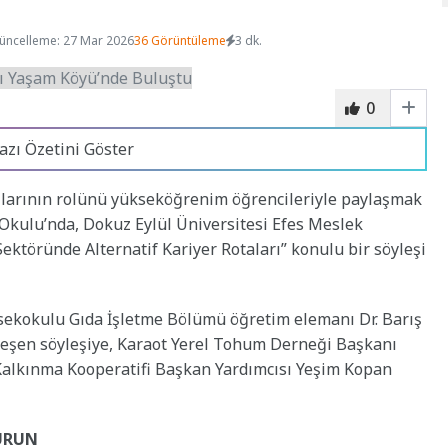
üncelleme: 27 Mar 2026
36 Görüntüleme
3 dk.
0
azı Özetini Göster
şlarının rolünü yükseköğrenim öğrencileriyle paylaşmak
Okulu’nda, Dokuz Eylül Üniversitesi Efes Meslek
ektöründe Alternatif Kariyer Rotaları” konulu bir söyleşi
sekokulu Gıda İşletme Bölümü öğretim elemanı Dr. Barış
şen söyleşiye, Karaot Yerel Tohum Derneği Başkanı
 Kalkınma Kooperatifi Başkan Yardımcısı Yeşim Kopan
KURUN