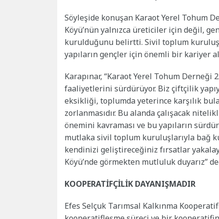
Söyleşide konuşan Karaot Yerel Tohum Der
Köyü’nün yalnızca üreticiler için değil, g
kurulduğunu belirtti. Sivil toplum kuruluş
yapıların gençler için önemli bir kariyer 
Karapınar, “Karaot Yerel Tohum Derneği 2
faaliyetlerini sürdürüyor. Biz çiftçilik ya
eksikliği, toplumda yeterince karşılık b
zorlanmasıdır. Bu alanda çalışacak nitelik
önemini kavraması ve bu yapıların sürdürü
mutlaka sivil toplum kuruluşlarıyla bağ 
kendinizi geliştireceğiniz fırsatlar yakala
Köyü’nde görmekten mutluluk duyarız” de
KOOPERATİFÇİLİK DAYANIŞMADIR
Efes Selçuk Tarımsal Kalkınma Kooperati
kooperatifleşme süreci ve bir kooperatifin