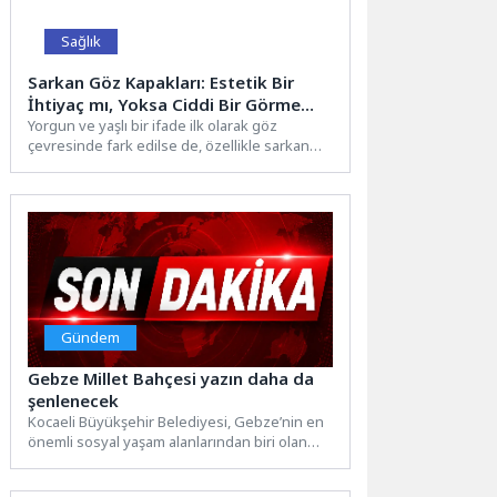
Sağlık
Sarkan Göz Kapakları: Estetik Bir
İhtiyaç mı, Yoksa Ciddi Bir Görme
Sorunu mu?
Yorgun ve yaşlı bir ifade ilk olarak göz
çevresinde fark edilse de, özellikle sarkan
göz...
Gündem
Gebze Millet Bahçesi yazın daha da
şenlenecek
Kocaeli Büyükşehir Belediyesi, Gebze’nin en
önemli sosyal yaşam alanlarından biri olan
Gebze Millet Bahçesi’nde bakım...