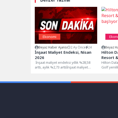
Ekonomi
Ekon
Beyaz Haber Ajansı
2 Ay Önce
24
Beyaz Ha
İnşaat Maliyet Endeksi, Nisan
Hilton 
2026
Resort &
İnşaat maliyet endeksi yıllık %28,58
başlıyor
Hilton Da
arttı, aylık %2,73 arttıİnşaat maliyet
Golf yenil
endeksi, 2026 yılı Nisan ayında...
diyorEge i
Dalaman Ça