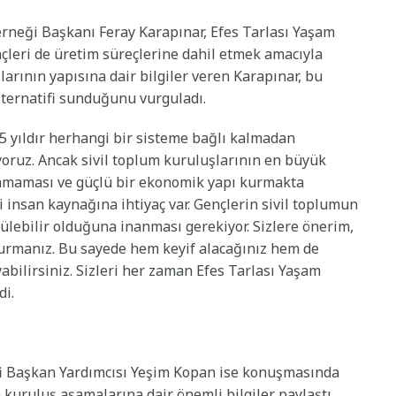
neği Başkanı Feray Karapınar, Efes Tarlası Yaşam
ençleri de üretim süreçlerine dahil etmek amacıyla
larının yapısına dair bilgiler veren Karapınar, bu
alternatifi sunduğunu vurguladı.
5 yıldır herhangi bir sisteme bağlı kalmadan
pıyoruz. Ancak sivil toplum kuruluşlarının en büyük
ulamaması ve güçlü bir ekonomik yapı kurmakta
li insan kaynağına ihtiyaç var. Gençlerin sivil toplumun
lebilir olduğuna inanması gerekiyor. Sizlere önerim,
kurmanız. Bu sayede hem keyif alacağınız hem de
yabilirsiniz. Sizleri her zaman Efes Tarlası Yaşam
di.
fi Başkan Yardımcısı Yeşim Kopan ise konuşmasında
 kuruluş aşamalarına dair önemli bilgiler paylaştı.