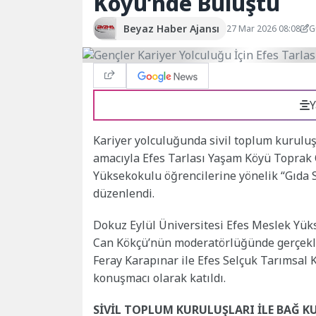
Köyü’nde Buluştu
Beyaz Haber Ajansı
27 Mar 2026 08:08
G
Y
Kariyer yolculuğunda sivil toplum kurulu
amacıyla Efes Tarlası Yaşam Köyü Toprak 
Yüksekokulu öğrencilerine yönelik “Gıda S
düzenlendi.
Dokuz Eylül Üniversitesi Efes Meslek Yük
Can Kökçü’nün moderatörlüğünde gerçekle
Feray Karapınar ile Efes Selçuk Tarımsal
konuşmacı olarak katıldı.
SİVİL TOPLUM KURULUŞLARI İLE BAĞ 