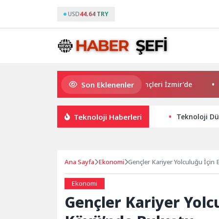
USD
44.64 TRY
Son Eklenenler
Avrupa Drama Buluşmaları gençleri İzmir’de
“Aşk 
Teknoloji Haberleri
Teknoloji Dün
Ana Sayfa
Ekonomi
Gençler Kariyer Yolculuğu İçin
Ekonomi
Gençler Kariyer Yolc