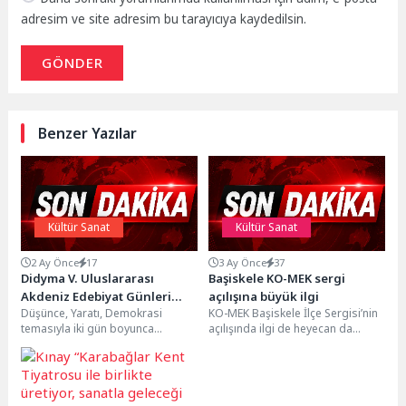
adresim ve site adresim bu tarayıcıya kaydedilsin.
GÖNDER
Benzer Yazılar
Kültür Sanat
Kültür Sanat
2 Ay Önce
17
3 Ay Önce
37
Didyma V. Uluslararası
Başiskele KO-MEK sergi
Akdeniz Edebiyat Günleri
açılışına büyük ilgi
Düşünce, Yaratı, Demokrasi
KO-MEK Başiskele İlçe Sergisi’nin
Muhteşem Bir Kapanış
temasıyla iki gün boyunca
açılışında ilgi de heyecan da
Gecesiyle Tamamlandı
Didim’de gerçekleştirilen Didyma
yüksekti. Kursiyerlerin
V. Uluslararası Akdeniz Edebiyat
mutluluğuna ortak olan Kocaeli...
Günleri,...