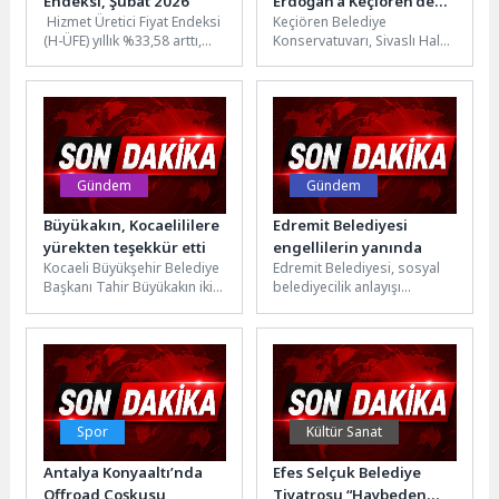
Endeksi, Şubat 2026
Erdoğan’a Keçiören’de
Hizmet Üretici Fiyat Endeksi
Keçiören Belediye
Özel Anma Programı
(H-ÜFE) yıllık %33,58 arttı,
Konservatuvarı, Sivaslı Halk
aylık %2,10 arttıH-ÜFE 2026
Ozanı Hasan Erdoğan’ı anma
yılı Şubat ayında...
gecesi düzenledi. Neşet
Ertaş Sanat ve...
Gündem
Gündem
Büyükakın, Kocaelililere
Edremit Belediyesi
yürekten teşekkür etti
engellilerin yanında
Kocaeli Büyükşehir Belediye
Edremit Belediyesi, sosyal
Başkanı Tahir Büyükakın iki
belediyecilik anlayışı
yıllık hizmetleri anlattığı
kapsamında engelli ve
basın toplantısına
ihtiyaç sahibi vatandaşlara
katılanlara ve sahada...
yönelik destek çalışmalarını
sürdürüyor....
Spor
Kültür Sanat
Antalya Konyaaltı’nda
Efes Selçuk Belediye
Offroad Coşkusu
Tiyatrosu “Haybeden