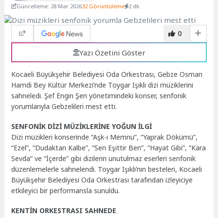
Güncelleme: 28 Mar 2026
32 Görüntüleme
2 dk.
0
Yazı Özetini Göster
Kocaeli Büyükşehir Belediyesi Oda Orkestrası, Gebze Osman
Hamdi Bey Kültür Merkezi’nde Toygar Işıklı dizi müziklerini
sahneledi. Şef Engin Şen yönetimindeki konser, senfonik
yorumlarıyla Gebzelileri mest etti.
SENFONİK DİZİ MÜZİKLERİNE YOĞUN İLGİ
Dizi müzikleri konserinde “Aşk-ı Memnu”, “Yaprak Dökümü”,
“Ezel”, “Dudaktan Kalbe”, “Sen Eşittir Ben”, “Hayat Gibi”, “Kara
Sevda” ve “İçerde” gibi dizilerin unutulmaz eserleri senfonik
düzenlemelerle sahnelendi. Toygar Işıklı’nın besteleri, Kocaeli
Büyükşehir Belediyesi Oda Orkestrası tarafından izleyiciye
etkileyici bir performansla sunuldu.
KENTİN ORKESTRASI SAHNEDE