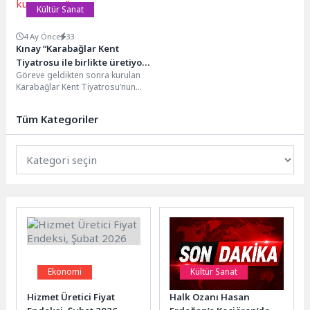
Kültür Sanat
4 Ay Önce
33
Kınay “Karabağlar Kent
Tiyatrosu ile birlikte üretiyor,
Göreve geldikten sonra kurulan
sanatla geleceği kuruyoruz”
Karabağlar Kent Tiyatrosu’nun
Karabağlar’ın hikâyesi olduğunu
vurgulayan Başkan Helil Kınay,
Tüm Kategoriler
“Karabağlar’da...
Ekonomi
Kültür Sanat
Hizmet Üretici Fiyat
Halk Ozanı Hasan