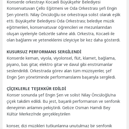
Konserde orkestrayı Kocaeli Büyükşehir Belediyesi
Konservatuvarı Çello Eğitmeni ve Oda Orkestrası şefi Engin
Şen yönetti. Nilay Öncüloğlu ise orkestraya solist olarak eşlik
etti. Büyükşehir Belediyesi Oda Orkestrası; belediye müzik
eğitmenleri, konservatuvar öğrencileri ve mezunlarından
oluşan üyeleriyle Gebze’de sahne aldı. Orkestra, Kocaeli ile
olan bağlarını ve yeteneklerini izleyiciye bir kez daha gösterdi.
KUSURSUZ PERFORMANS SERGİLENDİ
Konserde keman, viyola, viyolonsel, flüt, klarnet, bağlama,
piyano, bas gitar, elektro gitar ve davul gibi enstrümanlar
seslendirildi. Orkestrada görev alan tüm müzisyenler, şef
Engin Şen yönetiminde performanslarını başarıyla sergiledi.
ÇİÇEKLERLE TEŞEKKÜR EDİLDİ
Konser sonunda şef Engin Şen ve solist Nilay Öncüloğlu’na
çiçek takdim edildi. Bu jest, başarılı performansın ve senfonik
deneyimin anlamını pekiştirdi. Gebze Osman Hamdi Bey
Kültür Merkezi’nde gerçekleştirilen
konser, dizi müzikleri tutkunlarına unutulmaz bir senfonik