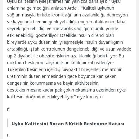
Uyku kalitesinin iyileştirilmesinin yalnızca daha iyi bir uyku
anlamına gelmediğini anlatan Ardal, “Kaliteli uykunun
sağlanmasıyla birlikte kronik ağrıların azalabildiği, depresyon
ve kaygı belirtilerinin gerileyebildiği, migren ataklarının daha
seyrek görülebildiği ve metabolik sağlığın olumlu yönde
etkilenebildiği gösteriliyor. Özellikle insülin direnci olan
bireylerde uyku düzeninin iyileşmesiyle insülin duyarlılığının
artabildiği, iştah kontrolünün dengelenebildiği ve uzun vadede
tip 2 diyabet ile obezite riskinin azaltılabildiği belirtiliyor. Bu
noktada beslenme alışkanlıkları kritik bir rol üstleniyor.
Tüketilen besinlerin içerdiği biyoaktif bileşenler, melatonin
üretiminin düzenlenmesinden gece boyunca kan şekeri
dengesinin korunmasına ve beyin aktivitesinin
desteklenmesine kadar pek çok mekanizma üzerinden uyku
kalitesini doğrudan etkileyebiliyor” diye konuştu.
n
Uyku Kalitesini Bozan 5 Kritik Beslenme Hatası
n