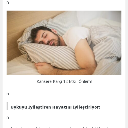
n
Kansere Karşı 12 Etkili Önlem!
n
Uykuyu İyileştiren Hayatını İyileştiriyor!
n