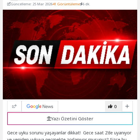
Güncelleme: 25 Mar 2026
41 Görüntüleme
6 dk.
0
Yazı Özetini Göster
Gece uyku sorunu yaşayanlar dikkat! Gece saat 2’de uyanıyor
ve yeniden uykuya geçmekte zorlanıyor musunuz? Sizce bu