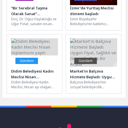
“Bir Serebral Taşma
İzmir’de Yurttaş Meclisi
Olarak Sanat”
dönemi başladı
Doç. Dr. Oğuz Haşlakoğlu ve
İzmir Büyükşehir
Programının Nisan Ayı
Uğur Polat, sanatın insan
Belediyesi’nin katılımcı
Söyleşisi Gerçekleşti!
bilincinin taşma biçimi
demokrasi anlayışıyla hayata
olduğunu ortaya koyan...
geçirdiği Yurttaş
Meclisleri’nde ilk oturumlar
Seferihisar, Menderes ve...
Gündem
Gündem
Didim Belediyesi Kadın
Market’in Balçova
Meclisi Nisan
Hizmete Başladı: Uygun
Didim Belediyesi Kadın
Balçova Belediyesi’nin
toplantısını yaptı
Fiyat, Sağlıklı ve
Meclisi, Nisan ayı olağan
sosyal belediyecilik
Güvenilir Gıda Bir Arada
toplantısını yoğun katılımla
anlayışıyla hayata geçirdiği
gerçekleştirdi. Didim Kadın
Market’in Balçova hizmete
ve Aile...
başladı. İlk günden yoğun
ilgi...