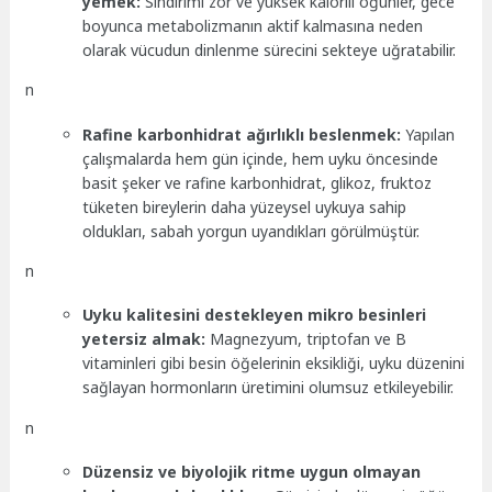
yemek:
Sindirimi zor ve yüksek kalorili öğünler, gece
boyunca metabolizmanın aktif kalmasına neden
olarak vücudun dinlenme sürecini sekteye uğratabilir.
n
Rafine karbonhidrat ağırlıklı beslenmek:
Yapılan
çalışmalarda hem gün içinde, hem uyku öncesinde
basit şeker ve rafine karbonhidrat, glikoz, fruktoz
tüketen bireylerin daha yüzeysel uykuya sahip
oldukları, sabah yorgun uyandıkları görülmüştür.
n
Uyku kalitesini destekleyen mikro besinleri
yetersiz almak:
Magnezyum, triptofan ve B
vitaminleri gibi besin öğelerinin eksikliği, uyku düzenini
sağlayan hormonların üretimini olumsuz etkileyebilir.
n
Düzensiz ve biyolojik ritme uygun olmayan