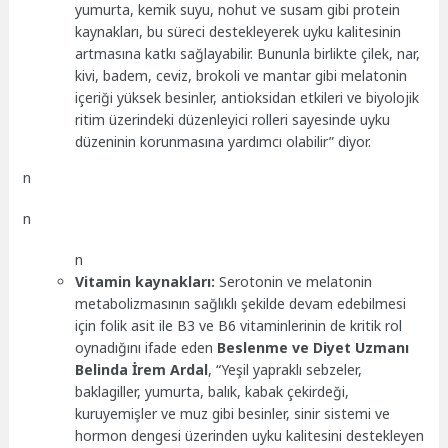
yumurta, kemik suyu, nohut ve susam gibi protein
kaynakları, bu süreci destekleyerek uyku kalitesinin
artmasına katkı sağlayabilir. Bununla birlikte çilek, nar,
kivi, badem, ceviz, brokoli ve mantar gibi melatonin
içeriği yüksek besinler, antioksidan etkileri ve biyolojik
ritim üzerindeki düzenleyici rolleri sayesinde uyku
düzeninin korunmasına yardımcı olabilir” diyor.
n
n
n
Vitamin kaynakları:
Serotonin ve melatonin
metabolizmasının sağlıklı şekilde devam edebilmesi
için folik asit ile B3 ve B6 vitaminlerinin de kritik rol
oynadığını ifade eden
Beslenme ve Diyet Uzmanı
Belinda İrem Ardal
, “Yeşil yapraklı sebzeler,
baklagiller, yumurta, balık, kabak çekirdeği,
kuruyemişler ve muz gibi besinler, sinir sistemi ve
hormon dengesi üzerinden uyku kalitesini destekleyen