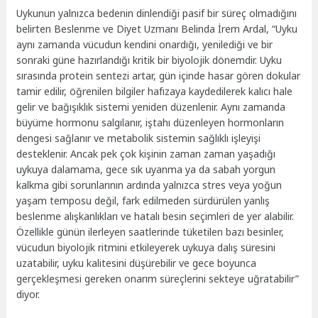
Uykunun yalnızca bedenin dinlendiği pasif bir süreç olmadığını
belirten Beslenme ve Diyet Uzmanı Belinda İrem Ardal, “Uyku
aynı zamanda vücudun kendini onardığı, yenilediği ve bir
sonraki güne hazırlandığı kritik bir biyolojik dönemdir. Uyku
sırasında protein sentezi artar, gün içinde hasar gören dokular
tamir edilir, öğrenilen bilgiler hafızaya kaydedilerek kalıcı hale
gelir ve bağışıklık sistemi yeniden düzenlenir. Aynı zamanda
büyüme hormonu salgılanır, iştahı düzenleyen hormonların
dengesi sağlanır ve metabolik sistemin sağlıklı işleyişi
desteklenir. Ancak pek çok kişinin zaman zaman yaşadığı
uykuya dalamama, gece sık uyanma ya da sabah yorgun
kalkma gibi sorunlarının ardında yalnızca stres veya yoğun
yaşam temposu değil, fark edilmeden sürdürülen yanlış
beslenme alışkanlıkları ve hatalı besin seçimleri de yer alabilir.
Özellikle günün ilerleyen saatlerinde tüketilen bazı besinler,
vücudun biyolojik ritmini etkileyerek uykuya dalış süresini
uzatabilir, uyku kalitesini düşürebilir ve gece boyunca
gerçekleşmesi gereken onarım süreçlerini sekteye uğratabilir”
diyor.