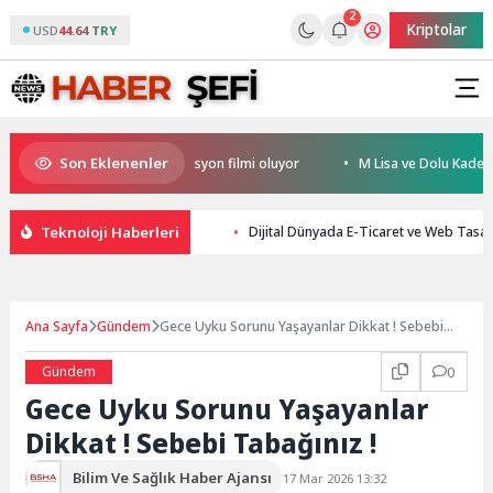
2
Kriptolar
USD
44.64 TRY
Son Eklenenler
ye’nin ilk IMAX® animasyon filmi oluyor
M Lisa ve Dolu Kadehi Ters Tut
Teknoloji Haberleri
Dijital Dünyada E-Ticaret ve Web Tasa
Ana Sayfa
Gündem
Gece Uyku Sorunu Yaşayanlar Dikkat ! Sebebi
Tabağınız !
Gündem
0
Gece Uyku Sorunu Yaşayanlar
Dikkat ! Sebebi Tabağınız !
Bilim Ve Sağlık Haber Ajansı
17 Mar 2026 13:32