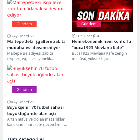
Gündem
Gündem
5 Ay Önce
50
3 Hf. Önce
14
Maltepe’deki işgallere zabıta
Hem ekonomik hem konforlu
müdahalesi devam ediyor
“buca1923 Mevlana Kafe”
Maltepe Belediyesi zabıta
Buca1923 Mevlana Kafe zengin
ekipleri, işgallere yönelik
menüsü, yüksek hijyen
sürdürdüğü çalışmalarına hız
standartları ve bütçe dostu
kesmeden devam ediyor. Yaptığı
fiyatlarıyla şehrin gürültüsünden
çalışmalarla ilçedeki...
kaçıp...
Gündem
4 Ay Önce
26
Büyükşehir 70 futbol sahası
büyüklüğünde alan açtı
Artan nüfus ve dolan mezarlıklar
karşısında harekete geçen İzmir
Büyükşehir Belediyesi, 12 ilçede
487 bin...
Tüm Kategoriler