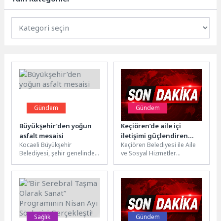
Gündem
Gündem
Büyükşehir’den yoğun
Keçiören’de aile içi
asfalt mesaisi
iletişimi güçlendiren
Kocaeli Büyükşehir
Keçiören Belediyesi ile Aile
seminer
Belediyesi, şehir genelinde
ve Sosyal Hizmetler
yol yenileme ve asfalt serimi
Bakanlığı iş birliğinde,
çalışmalarını yoğun bir
Güngörmüşler Konağı’nda
şekilde sürdürüyor....
“Aile İçi İletişimin...
Sağlık
Gündem