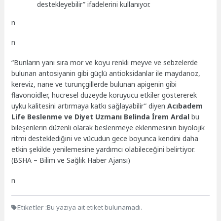
destekleyebilir” ifadelerini kullanıyor.
n
n
“Bunların yanı sıra mor ve koyu renkli meyve ve sebzelerde
bulunan antosiyanin gibi güçlü antioksidanlar ile maydanoz,
kereviz, nane ve turunçgillerde bulunan apigenin gibi
flavonoidler, hücresel düzeyde koruyucu etkiler göstererek
uyku kalitesini artırmaya katkı sağlayabilir” diyen
Acıbadem
Life Beslenme ve Diyet Uzmanı Belinda İrem Ardal
bu
bileşenlerin düzenli olarak beslenmeye eklenmesinin biyolojik
ritmi desteklediğini ve vücudun gece boyunca kendini daha
etkin şekilde yenilemesine yardımcı olabileceğini belirtiyor.
(BSHA – Bilim ve Sağlık Haber Ajansı)
n
Etiketler :
Bu yazıya ait etiket bulunamadı.