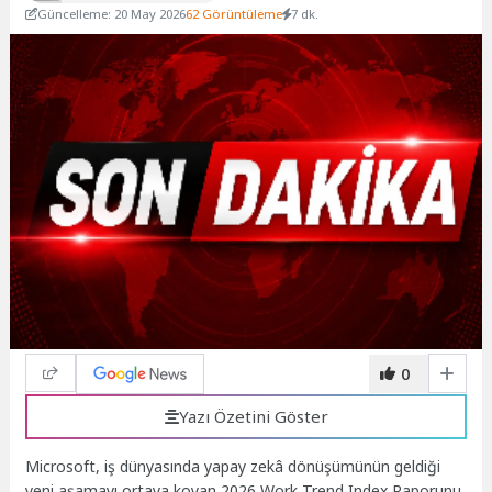
Güncelleme: 20 May 2026
62 Görüntüleme
7 dk.
0
Yazı Özetini Göster
Microsoft, iş dünyasında yapay zekâ dönüşümünün geldiği
yeni aşamayı ortaya koyan 2026 Work Trend Index Raporunu