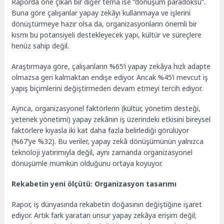
Raporda öne çıkan bir diğer tema ise “dönüşüm paradoksu”.
Buna göre çalışanlar yapay zekâyı kullanmaya ve işlerini
dönüştürmeye hazır olsa da, organizasyonların önemli bir
kısmı bu potansiyeli destekleyecek yapı, kültür ve süreçlere
henüz sahip değil.
Araştırmaya göre, çalışanların %65’i yapay zekâya hızlı adapte
olmazsa geri kalmaktan endişe ediyor. Ancak %45’i mevcut iş
yapış biçimlerini değiştirmeden devam etmeyi tercih ediyor.
Ayrıca, organizasyonel faktörlerin (kültür, yönetim desteği,
yetenek yönetimi) yapay zekânın iş üzerindeki etkisini bireysel
faktörlere kıyasla iki kat daha fazla belirlediği görülüyor
(%67’ye %32). Bu veriler, yapay zekâ dönüşümünün yalnızca
teknoloji yatırımıyla değil, aynı zamanda organizasyonel
dönüşümle mümkün olduğunu ortaya koyuyor.
Rekabetin yeni ölçütü: Organizasyon tasarımı
Rapor, iş dünyasında rekabetin doğasının değiştiğine işaret
ediyor. Artık fark yaratan unsur yapay zekâya erişim değil;