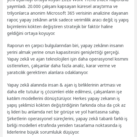
yayımladı. 20.000 çalışanı kapsayan küresel araştırma ve
trilyonlarca anonim Microsoft 365 verisinin analizine dayanan
rapor, yapay zekânın artık sadece verimlilik aracı değil; iş yapış
biçimlerini kökten değiştiren stratejik bir faktör haline
geldiğini ortaya koyuyor.
Raporun en çarpıcı bulgularından biri, yapay zekânın insanın
yerini almak yerine onun kapasitesini genişlettiği gerçeği.
Yapay zekâ ve ajan teknolojileri işin daha operasyonel kısmını
üstlenirken, çalışanlar daha fazla analiz, karar verme ve
yaratıcılık gerektiren alanlara odaklanıyor.
Yapay zekâ alanında insan & ajan iş birliklerinin artması ve
daha elle tutulur iş çözümleri elde edilmesi, çalışanların işe
katılım modellerini dönüştürüyor. Herkes yapay zekanın iş
yapış şeklimizi kökten değiştirdiğinin farkında olsa da çok az
iş lideri bu anlamda net bir görüşe ve yol haritasına sahip.
Şirketlerin operasyonel süreçlerini, yapay zekâ tabanlı farklı iş
birliği modelleri etrafında yeniden tasarlama noktasında iş
liderlerine büyük sorumluluk düşüyor.