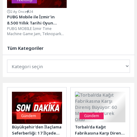
2 Ay Önce
24
PUBG Mobile ile İzmir’in
8.500 Yıllık Tarihi Oyun
PUBG MOBILE İzmir Time
Deneyimine Dönüştü
Machine Game Jam, Teknopark
İzmir ve İYTE kampüsünün ev
sahipliğinde gerçekleştirildi....
Tüm Kategoriler
Gündem
Gündem
Büyükşehir’den İlaçlama
Torbalı’da Kağıt
Seferberliği: 17 İlçede
Fabrikasına Karşı Direniş