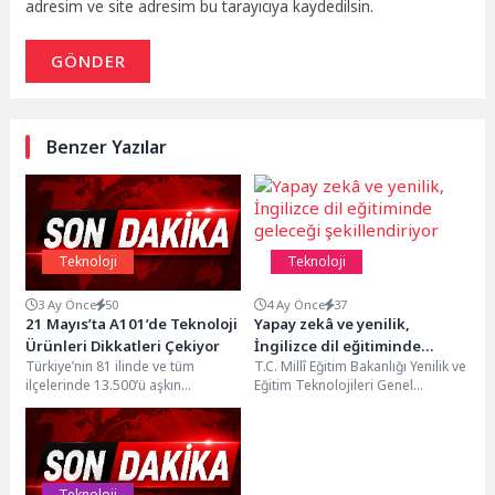
adresim ve site adresim bu tarayıcıya kaydedilsin.
GÖNDER
Benzer Yazılar
Teknoloji
Teknoloji
3 Ay Önce
50
4 Ay Önce
37
21 Mayıs’ta A101’de Teknoloji
Yapay zekâ ve yenilik,
Ürünleri Dikkatleri Çekiyor
İngilizce dil eğitiminde
Türkiye’nin 81 ilinde ve tüm
T.C. Millî Eğitim Bakanlığı Yenilik ve
geleceği şekillendiriyor
ilçelerinde 13.500’ü aşkın
Eğitim Teknolojileri Genel
marketiyle hizmet veren,
Müdürlüğü (YEĞİTEK) ve British
1.200’den fazla tedarikçisiyle
Council iş...
perakende...
Teknoloji