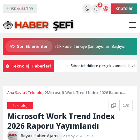
2
Kriptolar
USD
44.64 TRY
Son Eklenenler
nsorluğunda Türkiye’nin İlk Padel Türkiye Şampiyonası Başlıyor
Avru
Teknoloji Haberleri
Siber tehditlere gerçek zamanlı, hızlı
Ana Sayfa
Teknoloji
Microsoft Work Trend Index 2026 Raporu
Yayımlandı
Teknoloji
0
Microsoft Work Trend Index
2026 Raporu Yayımlandı
Beyaz Haber Ajansı
20 May 2026 12:19