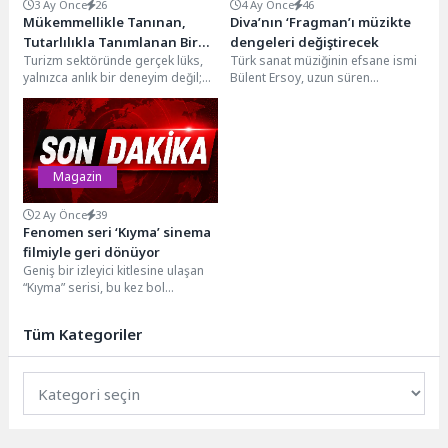
3 Ay Önce
26
4 Ay Önce
46
Mükemmellikle Tanınan,
Diva’nın ‘Fragman’ı müzikte
Tutarlılıkla Tanımlanan Bir
dengeleri değiştirecek
Turizm sektöründe gerçek lüks,
Türk sanat müziğinin efsane ismi
Başarı Hikayesi: Hilton
yalnızca anlık bir deneyim değil;
Bülent Ersoy, uzun süren
Dalaman Sarıgerme Resort &
her temas noktasında istikrarlı
sessizliğini yeni şarkısı
Golf’e Uluslararası Ödül
şekilde yeniden...
"Fragman"la bozuyor.Sanat
Yağdı
hayatı...
Magazin
2 Ay Önce
39
Fenomen seri ‘Kıyma’ sinema
filmiyle geri dönüyor
Geniş bir izleyici kitlesine ulaşan
“Kıyma” serisi, bu kez bol
kahkahalı yeni hikâyesiyle 12
Haziran’da...
Tüm Kategoriler