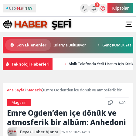
2
Kriptolar
USD
44.64 TRY
Son Eklenenler
Burhan Sönmez TESAK’ta Okurlarıyla Buluşuyor
Genç KOMEK Yaz Okulu 
Teknoloji Haberleri
Akıllı Telefonda Yerli Üretim İçin Kritik 
Ana Sayfa
Magazin
Emre Ogden’den içe dönük ve atmosferik bir
albüm: Anhedoni
Magazin
0
Emre Ogden’den içe dönük ve
atmosferik bir albüm: Anhedoni
Beyaz Haber Ajansı
26 Mar 2026 14:10