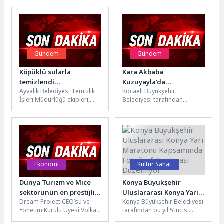
Gündem
Gündem
Köpüklü sularla
Kara Akbaba
temizlendi…
Kuzuyayla’da
Ayvalık Belediyesi Temizlik
Kocaeli Büyükşehir
görüntülendi
İşleri Müdürlüğü ekipleri,
Belediyesi tarafından
kent genelinde kapsamlı bir
düzenlenen “Doğa Kocaeli
temizlik çalışması
Kuş Gözlem” etkinliğinde
gerçekleştirdi. Cumhuriyet
tarihi bir ana tanıklık edildi....
Meydanı...
Ekonomi
Kültür Sanat
Dünya Turizm ve Mice
Konya Büyükşehir
sektörünün en prestijli
Uluslararası Konya Yarı
Dream Project CEO’su ve
Konya Büyükşehir Belediyesi
etkinliklerini
Maratonu Kapsamında
Yönetim Kurulu Üyesi Volkan
tarafından bu yıl 5’incisi
düzenleyen Dream
Fotoğraf Yarışması
Ataman, Çeşme’de
düzenlenecek Uluslararası
Project Ceo’su ve
Düzenliyor