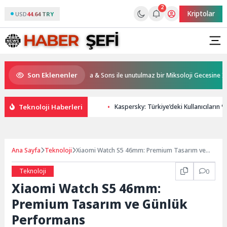
2
Kriptolar
USD
44.64 TRY
Son Eklenenler
 & Resorts, Ödüllü bar Panda & Sons ile unutulmaz bir Miksoloji Gecesine İmza A
Teknoloji Haberleri
Kaspersky: Türkiye’deki Kullanıcıların 
Ana Sayfa
Teknoloji
Xiaomi Watch S5 46mm: Premium Tasarım ve
Günlük Performans
Teknoloji
0
Xiaomi Watch S5 46mm:
Premium Tasarım ve Günlük
Performans