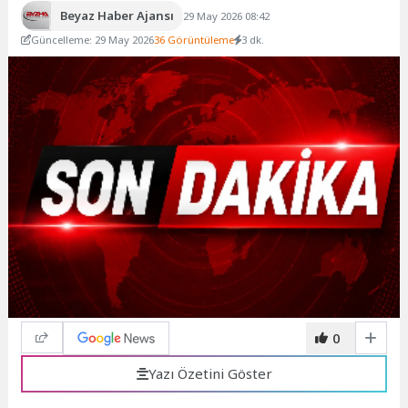
Beyaz Haber Ajansı
29 May 2026 08:42
Güncelleme: 29 May 2026
36 Görüntüleme
3 dk.
0
Yazı Özetini Göster