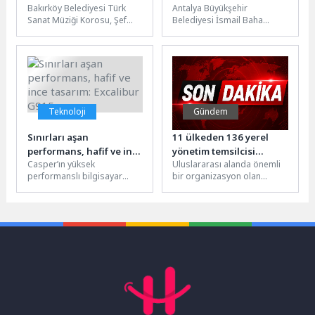
Bakırköy Belediyesi Türk
Antalya Büyükşehir
Merhaba Konseri”
Sanat Müziği Korosu, Şef
Belediyesi İsmail Baha
Nevin Yılmaz yönetiminde
Sürelsan Konservatuvarı
düzenlenen “Yaza Merhaba
bünyesinde faaliyet
Konseri” ile...
gösteren Kadın Bağlama
Topluluğu 5 Nisan...
Teknoloji
Gündem
Sınırları aşan
11 ülkeden 136 yerel
performans, hafif ve ince
yönetim temsilcisi
Casper’ın yüksek
Uluslararası alanda önemli
tasarım: Excalibur G915
Selçuklu’da buluştu
performanslı bilgisayar
bir organizasyon olan
markası Excalibur, yeni
UCLG-MEWA Yenilikçilik ve
modeli G915 ile güç, hafiflik
Gıda Sistemleri Forumu
ve inceliği aynı...
Selçuklu Belediyesi’nin ev...