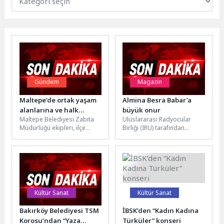
Gündem
Magazin
Maltepe’de ortak yaşam
Almina Besra Babar’a
alanlarına ve halk
büyük onur
Maltepe Belediyesi Zabıta
Uluslararası Radyocular
sağlığına sıkı takip
Müdürlüğü ekipleri, ilçe
Birliği (IRU) tarafından
genelinde hem kamusal
düzenlenen 13. Uluslararası
alanların düzenini sağlamak
Alkışı Hakedenler Ödülleri,
hem de vatandaşların...
İstanbul’daki Kazlıçeşme
Sanat’ta
gerçekleştirildi.Sanat,...
Kültür Sanat
Kültür Sanat
Bakırköy Belediyesi TSM
İBSK’den “Kadın Kadına
Korosu’ndan “Yaza
Türküler” konseri