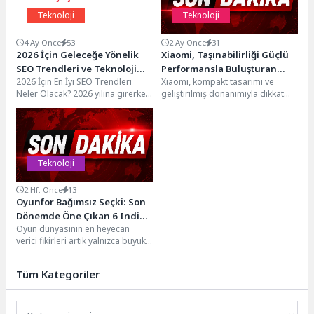
Teknoloji
Teknoloji
4 Ay Önce
53
2 Ay Önce
31
2026 İçin Geleceğe Yönelik
Xiaomi, Taşınabilirliği Güçlü
SEO Trendleri ve Teknoloji
Performansla Buluşturan
2026 İçin En İyi SEO Trendleri
Xiaomi, kompakt tasarımı ve
Çözümleri
Yeni REDMI Pad 2’yi Tanıttı
Neler Olacak? 2026 yılına girerken
geliştirilmiş donanımıyla dikkat
SEO dünyasında yaşanması
çeken REDMI Pad 2 (9.7 inç)
beklenen...
modelini Türkiye’de...
Teknoloji
2 Hf. Önce
13
Oyunfor Bağımsız Seçki: Son
Dönemde Öne Çıkan 6 Indie
Oyun dünyasının en heyecan
Yapım
verici fikirleri artık yalnızca büyük
stüdyolardan çıkmıyor. Bağımsız
geliştiriciler, cesur tasarımları...
Tüm Kategoriler