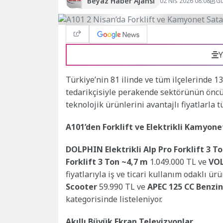
Beyaz Haber Ajansı
02 Nis 2026 08:08
Gü
Y
Türkiye’nin 81 ilinde ve tüm ilçelerinde 1
tedarikçisiyle perakende sektörünün önc
teknolojik ürünlerini avantajlı fiyatlarla 
A101’den Forklift ve Elektrikli Kamyonet
DOLPHIN Elektrikli Alp Pro Forklift 3 T
Forklift 3 Ton ~4,7 m
1.049.000 TL ve
VOL
fiyatlarıyla iş ve ticari kullanım odaklı ür
Scooter
59.990 TL ve
APEC 125 CC Benzin
kategorisinde listeleniyor.
Akıllı Büyük Ekran Televizyonlar