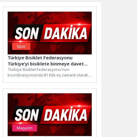
Spor
Türkiye Bisiklet Federasyonu
Türkiye’yi bisiklete binmeye davet
ediyor
Türkiye Bisiklet Federasyonu'nun
koordinasyonunda 81 ilde eş zamanlı olarak
gerçekleştirilecek Dünya Bisiklet Günü
etkinliklerinde binlerce...
Magazin