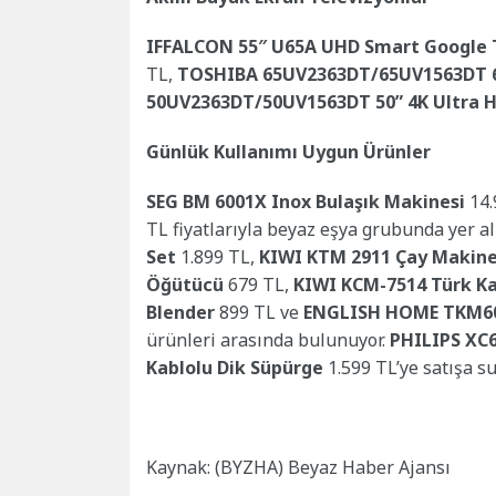
IFFALCON 55″ U65A UHD Smart Google
TL,
TOSHIBA 65UV2363DT/65UV1563DT 6
50UV2363DT/50UV1563DT 50” 4K Ultra 
Günlük Kullanımı Uygun Ürünler
SEG BM 6001X Inox Bulaşık Makinesi
14.
TL fiyatlarıyla beyaz eşya grubunda yer a
Set
1.899 TL,
KIWI KTM 2911 Çay Makine
Öğütücü
679 TL,
KIWI KCM-7514 Türk K
Blender
899 TL ve
ENGLISH HOME TKM60
ürünleri arasında bulunuyor.
PHILIPS XC6
Kablolu Dik Süpürge
1.599 TL’ye satışa s
Kaynak: (BYZHA) Beyaz Haber Ajansı