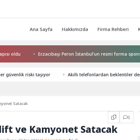
Ana Sayfa
Hakkımızda
Firma Rehberi
oldu
Eczacıbaşı Peron İstanbul’un resmi forma sponsoru 
ler güvenlik riski taşıyor
Akıllı telefonlardan beklentiler de
amyonet Satacak
0
lift ve Kamyonet Satacak