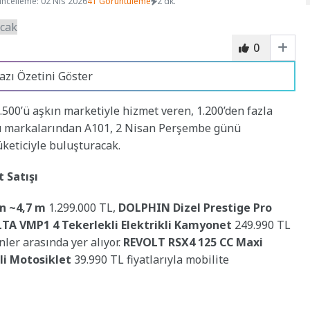
ncelleme: 02 Nis 2026
41 Görüntüleme
2 dk.
0
azı Özetini Göster
3.500’ü aşkın marketiyle hizmet veren, 1.200’den fazla
ü markalarından A101, 2 Nisan Perşembe günü
tüketiciyle buluşturacak.
 Satışı
on ~4,7 m
1.299.000 TL,
DOLPHIN Dizel Prestige Pro
TA VMP1 4 Tekerlekli Elektrikli Kamyonet
249.990 TL
ünler arasında yer alıyor.
REVOLT RSX4 125 CC Maxi
li Motosiklet
39.990 TL fiyatlarıyla mobilite