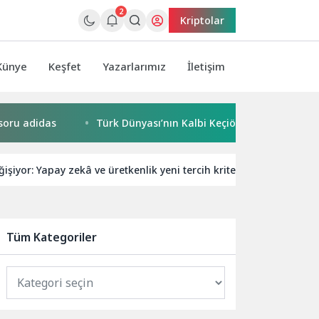
2
Kriptolar
Künye
Keşfet
Yazarlarımız
İletişim
adidas
Türk Dünyası’nın Kalbi Keçiören’de Attı
Kaça
ğişiyor: Yapay zekâ ve üretkenlik yeni tercih kriterleri
Kasp
Tüm Kategoriler