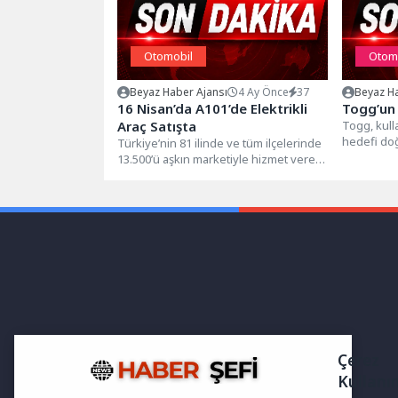
Otomobil
Otom
Beyaz Haber Ajansı
4 Ay Önce
37
Beyaz Ha
16 Nisan’da A101’de Elektrikli
Togg’un 
Araç Satışta
Togg, kull
hedefi do
Türkiye’nin 81 ilinde ve tüm ilçelerinde
ağını hızla
13.500’ü aşkın marketiyle hizmet veren,
kadar...
1.200’den fazla tedarikçisiyle
perakende...
Çerez
Kullanı