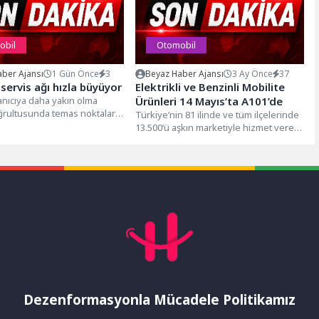
obil
Otomobil
ber Ajansı
1 Gün Önce
3
Beyaz Haber Ajansı
3 Ay Önce
37
servis ağı hızla büyüyor
Elektrikli ve Benzinli Mobilite
anıcıya daha yakın olma
Ürünleri 14 Mayıs’ta A101’de
ğrultusunda temas noktaları
Türkiye’nin 81 ilinde ve tüm ilçelerinde
 genişletiyor. Yıl sonuna
13.500’ü aşkın marketiyle hizmet veren,
1.200’den fazla tedarikçisiyle
perakende...
Dezenformasyonla Mücadele Politikamız
mı