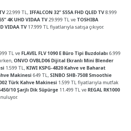
TV
22.999 TL,
IFFALCON 32” S55A FHD QLED TV
8.999
5” 4K UHD VIDAA TV
29.999 TL ve
TOSHIBA
HD VIDAA TV
17.999 TL fiyatlarıyla satışa çıkıyor.
999 TL ve
FLAVEL FLV 1090 E Büro Tipi Buzdolabı
6.999
lırken,
ONVO OVBLD06 Dijital Ekranlı Mini Blender
si
1.599 TL,
KIWI KSPG-4820 Kahve ve Baharat
ahve Makinesi
649 TL,
SINBO SHB-7508 Smoothie
02 Türk Kahve Makinesi
1.599 TL fiyatlarıyla mutfak
450/10 Şarjlı Dik Süpürge
11.499 TL ve
REGAL RK1000
unuluyor.