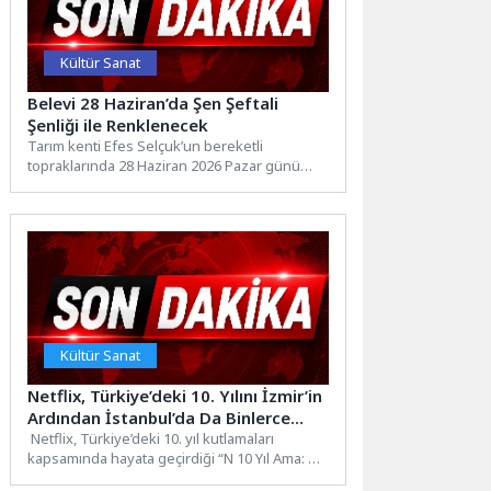
Kültür Sanat
Belevi 28 Haziran’da Şen Şeftali
Şenliği ile Renklenecek
Tarım kenti Efes Selçuk’un bereketli
topraklarında 28 Haziran 2026 Pazar günü
Belevi Şen Şeftali Şenliği...
Kültür Sanat
Netflix, Türkiye’deki 10. Yılını İzmir’in
Ardından İstanbul’da Da Binlerce
Kişiyle Kutladı, Son Durak Ankara
Netflix, Türkiye’deki 10. yıl kutlamaları
kapsamında hayata geçirdiği “N 10 Yıl Ama: Bir
Netflix Festivali”...