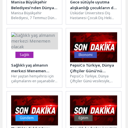
Manisa Büyükşehir
Gece sütüyle uyutma
Belediyesi’nden Dünya
alışkanlığı çocukların diş
Manisa Büyükşehir
Üsküdar Üniversitesi Diş
Değişim Günü’ne Davet
sağlığını riske atabilir!
Belediyesi, 7 Temmuz Dünya
Hastanesi Çocuk Diş Hekimi
Değişim Günü kapsamında
Doç. Dr. Barış Karabulut,
düzenlenecek etkinlikte
çocukların ağız ve diş...
vatandaşları Atatürk Kent
Parkı’nda...
Sağlık
Ekonomi
Sağlıklı yaş almanın
PepsiCo Türkiye, Dünya
merkezi Menemen
Çiftçiler Günü’nü
Her yaştan hemşehrisi için
PepsiCo Türkiye, Dünya
olacak
Çiftçilerle Birlikte
çalışmalarını en yaşanabilir
Çiftçiler Günü vesilesiyle,
Tarımın Geleceğini İnşa
kent olma hedefiyle
Pep+ stratejisi
Ederek Kutluyor
sürdüren Menemen
doğrultusunda tarladan
Belediyesi, ilçenin çınarları...
sofraya sürdürülebilir bir
değer zinciri...
Gündem
Eğitim