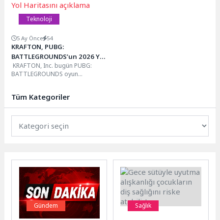
Teknoloji
5 Ay Önce
54
KRAFTON, PUBG:
BATTLEGROUNDS’un 2026 Yol
KRAFTON, Inc. bugün PUBG:
Haritasını açıklama
BATTLEGROUNDS oyun
geliştirme süreçlerinin 2026 yol
haritasını açıkladı. Oyun bir
Tüm Kategoriler
yandan 9. yıl dönümü...
Gündem
Sağlık