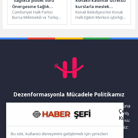
“Sağlıkta Şiddet Soru
Konaklı kadınlar ücretsiz
Önergesine Sağlık
kurslarla meslek
Cumhuriyet Halk Partisi
Konak Belediyesi’nin Konak
Bakanı Beş Aydır Yanıt
öğreniyor
Bursa Milletvekili ve Türkiye
Halk Eğitim Merkezi işbirliği
Vermedi !”
Büyük Millet Meclisi (TBMM)
ile Zeytinlik Semt
Sağlık, Aile, Çalışma ve...
Merkezi’nde hayata geçirdiği
Protez Tırnak...
Dezenformasyonla Mücadele Politikamız
Yayınlanan haberler doğruluk ilkesi gözetilerek hazırlanır. Buna
Çerez
rağmen bazı içeriklerde eksik, hatalı veya güncelliğini yitirmiş
Kullanı
bilgiler bulunabilir.Yanlış veya yanıltıcı olduğunu düşündüğünüz
haberleri aşağıdaki iletişim kanallarından bize bildirebilirsiniz:
Bu site, kullanıcı deneyimini geliştirmek için çerezleri