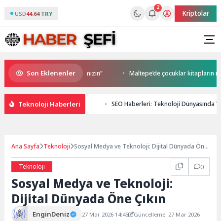
2
Kriptolar
USD
44.64 TRY
Son Eklenenler
niz bizim, Sığacık hepimizin”
Maltepe’de çocuklar kitapların renkli dü
Teknoloji Haberleri
SEO Haberleri: Teknoloji Dünyasında Ye
Ana Sayfa
Teknoloji
Sosyal Medya ve Teknoloji: Dijital Dünyada Öne
Çıkın
Teknoloji
0
Sosyal Medya ve Teknoloji:
Dijital Dünyada Öne Çıkın
EnginDeniz
27 Mar 2026 14:45
Güncelleme: 27 Mar 2026