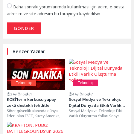
Daha sonraki yorumlarımda kullanılması için adım, e-posta
adresim ve site adresim bu tarayıcıya kaydedilsin.
GÖNDER
Benzer Yazılar
Teknoloji
Teknoloji
2 Ay Önce
31
4 Ay Önce
61
KOBİ’lerin korkusu yapay
Sosyal Medya ve Teknoloji:
zekâ destekli tehditler
Dijital Dünyada Etkili Varlık
Siber güvenlik alanında dünya
Sosyal Medya ve Teknoloji: Etkili
Oluşturma Yolları
lideri olan ESET, Kuzey Amerika,
Varlık Oluşturma Yolları Sosyal
Avrupa ve Asya'daki 13 ülkede
medya ve teknolojinin bir araya
25...
gelmesi,...