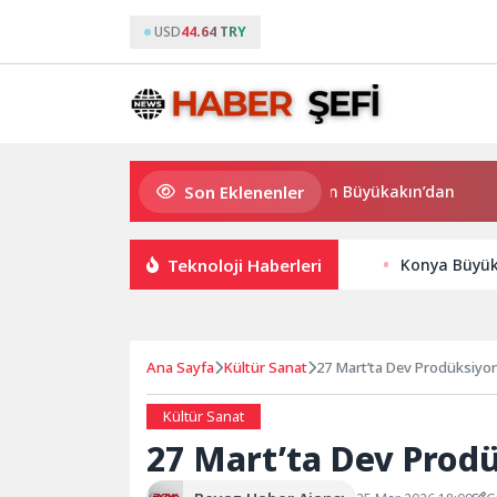
USD
44.64 TRY
Son Eklenenler
Süper Enduro’da start Başkan Büyükakın’dan
Büy
Teknoloji Haberleri
Konya Büyük
Ana Sayfa
Kültür Sanat
27 Mart’ta Dev Prodüksiyon
Kültür Sanat
27 Mart’ta Dev Prodü