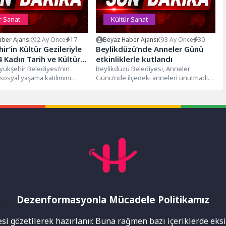
r Sanat
Kültür Sanat
ber Ajansı
2 Ay Önce
17
Beyaz Haber Ajansı
3 Ay Önce
30
ir’in Kültür Gezileriyle
Beylikdüzü’nde Anneler Günü
4 Kadın Tarih ve Kültürle
etkinliklerle kutlandı
ükşehir Belediyesi’nin
Beylikdüzü Belediyesi, Anneler
 sosyal yaşama katılımını
Günü’nde ilçedeki anneleri unutmadı.
ek amacıyla düzenlediği
Gün kapsamında belirlenen noktalarda
leri yoğun ilgi görüyor....
çiçek dağıtımı yapılırken kamptan...
Dezenformasyonla Mücadele Politikamız
mı
i gözetilerek hazırlanır. Buna rağmen bazı içeriklerde eksik