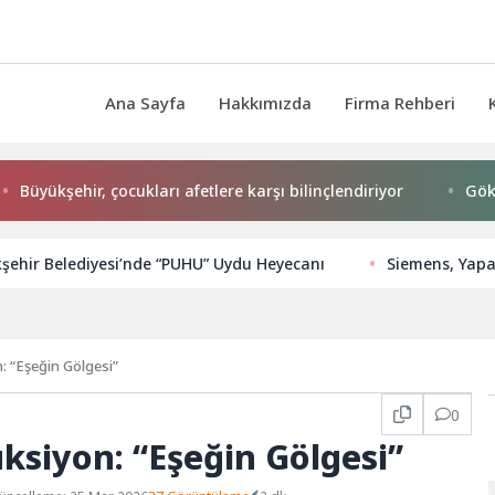
Ana Sayfa
Hakkımızda
Firma Rehberi
ükşehir, çocukları afetlere karşı bilinçlendiriyor
Gökeyüp 
şehir Belediyesi’nde “PUHU” Uydu Heyecanı
Siemens, Yapay
: “Eşeğin Gölgesi”
0
ksiyon: “Eşeğin Gölgesi”