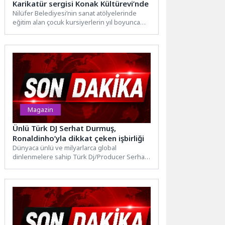
Karikatür sergisi Konak Kültürevi’nde
Nilüfer Belediyesi’nin sanat atölyelerinde
eğitim alan çocuk kursiyerlerin yıl boyunca
ürettiği karikatürler, Konak Kültürevi’nde
düzenlenen...
Magazin
Ünlü Türk DJ Serhat Durmuş,
Ronaldinho’yla dikkat çeken işbirliği
Dünyaca ünlü ve milyarlarca global
dinlenmelere sahip Türk Dj/Producer Serhat
Durmuş, Dünya futbol tarihinin en...