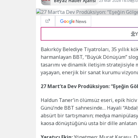
Beyaz Haber Ajansı
25 Mar 2026 18:09
G
Y
Bakırköy Belediye Tiyatroları, 35 yıllık k
harmanlayan BBT, “Büyük Dönüşüm” slogan
tasarımı ve dinamik iletişim stratejisiyle
yaşayan, enerjik bir sanat kurumu vizyonu
27 Mart’ta Dev Prodüksiyon: “Eşeğin Gö
Haldun Taner’in ölümsüz eseri, epik hiciv
Günü’nde BBT sahnesinde… Hayali “Abdaly
absürt bir tartışmanın; medya manipülasyo
kaosa dönüştüğünü usta bir dille anlatan oy
Yaratıcı Ekip:
Yönetmen: Murat Karasu, Dra