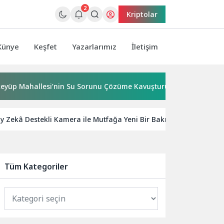
2
Kriptolar
Künye
Keşfet
Yazarlarımız
İletişim
Mahallesi’nin Su Sorunu Çözüme Kavuşturuldu
Bornova’y
 Zekâ Destekli Kamera ile Mutfağa Yeni Bir Bakış Getiriyor
Tüm Kategoriler