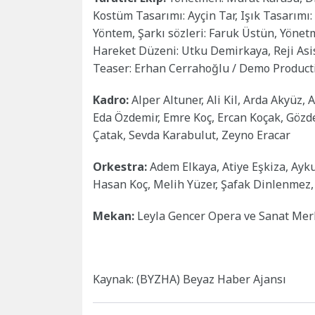
Kostüm Tasarımı: Ayçin Tar, Işık Tasarımı
Yöntem, Şarkı sözleri: Faruk Üstün, Yönet
Hareket Düzeni: Utku Demirkaya, Reji Asis
Teaser: Erhan Cerrahoğlu / Demo Product
Kadro:
Alper Altuner, Ali Kil, Arda Akyüz
Eda Özdemir, Emre Koç, Ercan Koçak, Gözd
Çatak, Sevda Karabulut, Zeyno Eracar
Orkestra:
Adem Elkaya, Atiye Eşkiza, Ayku
Hasan Koç, Melih Yüzer, Şafak Dinlenmez
Mekan:
Leyla Gencer Opera ve Sanat Merk
Kaynak: (BYZHA) Beyaz Haber Ajansı