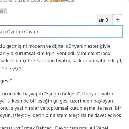
üncelleme: 25 Mar 2026
37 Görüntüleme
2 dk.
0
azı Özetini Göster
öklü geçmişini modern ve dijital dünyanın estetiğiyle
ıyla kurumsal kimliğini yeniledi. Minimalist logo
 modern bir çehre kazanan tiyatro, sadece bir sahne değil,
nu taşıyor.
lgesi”
 türündeki başyapıtı “Eşeğin Gölgesi”, Dünya Tiyatro
a” ülkesinde bir eşeğin gölgesi üzerinden başlayan
nu, siyasi hırslar ve toplumsal kutuplaşma ile nasıl bir
un, izleyiciyi derin bir sistem eleştirisine davet ediyor.
maturg: Irmak Bahçeci, Dekor tasarımı: Ali Yenel,