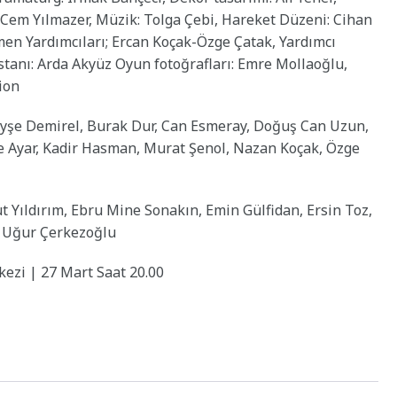
: Cem Yılmazer, Müzik: Tolga Çebi, Hareket Düzeni: Cihan
men Yardımcıları; Ercan Koçak-Özge Çatak, Yardımcı
tanı: Arda Akyüz Oyun fotoğrafları: Emre Mollaoğlu,
ion
, Ayşe Demirel, Burak Dur, Can Esmeray, Doğuş Can Uzun,
e Ayar, Kadir Hasman, Murat Şenol, Nazan Koçak, Özge
t Yıldırım, Ebru Mine Sonakın, Emin Gülfidan, Ersin Toz,
, Uğur Çerkezoğlu
ezi | 27 Mart Saat 20.00