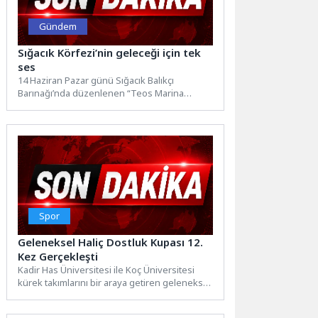
Gündem
Sığacık Körfezi’nin geleceği için tek
ses
14 Haziran Pazar günü Sığacık Balıkçı
Barınağı’nda düzenlenen “Teos Marina
Kapasite Artışına İlişkin Basın Açıklaması”nda...
Spor
Geleneksel Haliç Dostluk Kupası 12.
Kez Gerçekleşti
Kadir Has Üniversitesi ile Koç Üniversitesi
kürek takımlarını bir araya getiren geleneksel
“Haliç Dostluk Kupası”,...