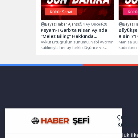
Kültür Sanat
Kültü
Beyaz Haber Ajansı
4 Ay Önce
28
Beyaz Ha
Peyam-ı Garb’ta Nisan Ayında
Büyükşeh
“Melez Bilinç” Hakkında
9 Bin 71
Konuşuldu!
Aykut Ertuğrul’un sunumu, Nabi Avcı’nın
Buluştu
Manisa Büy
katılımıyla her ay farklı düşünce ve
kadınların
kavramların izinin sürüldüğü Peyam-ı...
desteklem
kültür gezi
Çerez
Kullanı
Yayınlanan haberler doğruluk ilkes