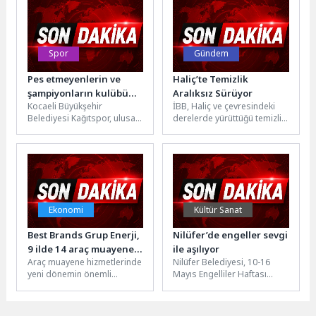
yeniliyor hem...
devam...
Spor
Gündem
Pes etmeyenlerin ve
Haliç’te Temizlik
şampiyonların kulübü
Aralıksız Sürüyor
Kocaeli Büyükşehir
İBB, Haliç ve çevresindeki
Kağıtspor
Belediyesi Kağıtspor, ulusal
derelerde yürüttüğü temizlik
ve uluslararası arenada
çalışmalarıyla İstanbul’a
başarı çıtasını yüksek
nefes aldırıyor. 2019 yılından
tutuyor. Sadece kazandığı
bugüne kadar...
madalyalarla...
Ekonomi
Kültür Sanat
Best Brands Grup Enerji,
Nilüfer’de engeller sevgi
9 ilde 14 araç muayene
ile aşılıyor
Araç muayene hizmetlerinde
Nilüfer Belediyesi, 10-16
istasyonunun
yeni dönemin önemli
Mayıs Engelliler Haftası
işletmesini üstlenecek
adımlarından biri atıldı.
kapsamında bu yıl
TURKA Araç Muayene
üçüncüsünü gerçekleştirdiği
İstasyonları tarafından 11...
“Atapark Açık Hava Etkinliği”...