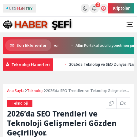
2
Kriptolar
USD
44.64 TRY
Son Eklenenler
Heyecanı Paris’te Başlıyor
Altın Portakal ödüllü yönetmen jüri başka
Teknoloji Haberleri
2026’da Teknoloji ve SEO Dünyası Nası
Ana Sayfa
Teknoloji
2026’da SEO Trendleri ve Teknoloji Gelişmeleri
Gözden Geçiriliyor.
Teknoloji
0
2026’da SEO Trendleri ve
Teknoloji Gelişmeleri Gözden
Geçiriliyor.