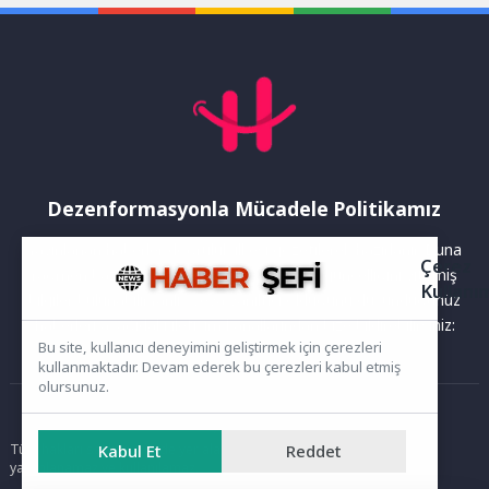
Dezenformasyonla Mücadele Politikamız
Yayınlanan haberler doğruluk ilkesi gözetilerek hazırlanır. Buna
Çerez
rağmen bazı içeriklerde eksik, hatalı veya güncelliğini yitirmiş
Kullanı
bilgiler bulunabilir.Yanlış veya yanıltıcı olduğunu düşündüğünüz
haberleri aşağıdaki iletişim kanallarından bize bildirebilirsiniz:
Bu site, kullanıcı deneyimini geliştirmek için çerezleri
kullanmaktadır. Devam ederek bu çerezleri kabul etmiş
olursunuz.
Ana Sayfa
Kabul Et
Reddet
Tüm hakları saklıdır. Sitede yer alan içerikler izinsiz kopyalanamaz,
yayımlanamaz ve kullanılamaz.