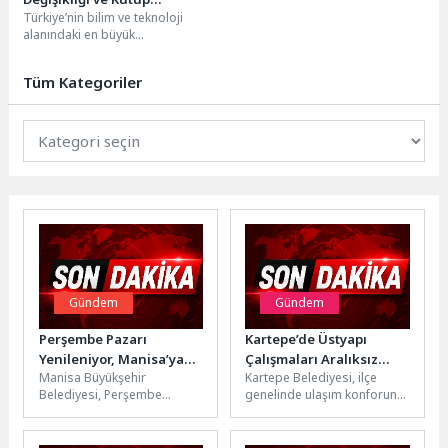
Türkiye’nin bilim ve teknoloji
Araştırmaları İçin Sahaya
alanındaki en büyük
Çıkıyor, Başvurularda Son
organizasyonu TEKNOFEST kapsamında, TÜBİTAK yürütücülüğünde
Günler
düzenlenen iki önemli yarışma lise
Tüm Kategoriler
öğrencilerini geleceğin...
Gündem
Gündem
Perşembe Pazarı
Kartepe’de Üstyapı
Yenileniyor, Manisa’ya
Çalışmaları Aralıksız
Manisa Büyükşehir
Kartepe Belediyesi, ilçe
500 Araçlık Yeni Otopark
Sürüyor
Belediyesi, Perşembe
genelinde ulaşım konforunu
Geliyor
Pazarı’nda yürüttüğü sıcak
artırmak amacıyla asfalt,
asfalt çalışmasıyla hem
kaldırım ve parke
pazar yerinin altyapısını
çalışmalarına aralıksız