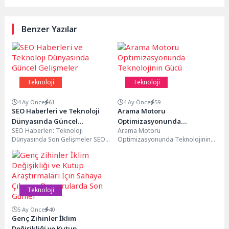
Benzer Yazılar
Teknoloji
Teknoloji
4 Ay Önce
61
4 Ay Önce
59
SEO Haberleri ve Teknoloji
Arama Motoru
Dünyasında Güncel
Optimizasyonunda
SEO Haberleri: Teknoloji
Arama Motoru
Gelişmeler
Teknolojinin Gücü
Dünyasında Son Gelişmeler SEO
Optimizasyonunda Teknolojinin
dünyasında yaşanan güncel
Rolü Arama motoru
gelişmeleri takip etmek ve
optimizasyonu (SEO), web
teknoloji...
sitelerinin arama motorlarında
daha görünür...
Teknoloji
5 Ay Önce
40
Genç Zihinler İklim
Değişikliği ve Kutup