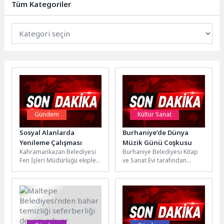
Tüm Kategoriler
güçlendiren yatırımlar, 17...
Gündem
Kültür Sanat
Sosyal Alanlarda
Burhaniye’de Dünya
Yenileme Çalışması
Müzik Günü Coşkusu
Kahramankazan Belediyesi
Burhaniye Belediyesi Kitap
Fen İşleri Müdürlüğü ekipleri,
ve Sanat Evi tarafından
vatandaşların daha temiz,
Dünya Müzik Günü
düzenli ve konforlu
kapsamında Reha Yurdakul
alanlarda vakit
Kültür Merkezi’nde...
geçirebilmesi...