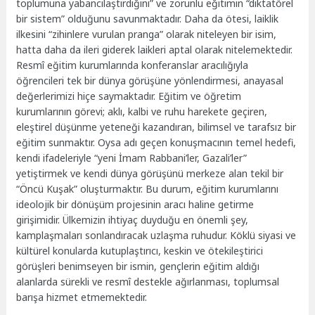
toplumuna yabancılaştırdığını” ve zorunlu eğitimin “diktatörel
bir sistem” olduğunu savunmaktadır. Daha da ötesi, laiklik
ilkesini “zihinlere vurulan pranga” olarak niteleyen bir isim,
hatta daha da ileri giderek laikleri aptal olarak nitelemektedir.
Resmî eğitim kurumlarında konferanslar aracılığıyla
öğrencileri tek bir dünya görüşüne yönlendirmesi, anayasal
değerlerimizi hiçe saymaktadır. Eğitim ve öğretim
kurumlarının görevi; aklı, kalbi ve ruhu harekete geçiren,
eleştirel düşünme yeteneği kazandıran, bilimsel ve tarafsız bir
eğitim sunmaktır. Oysa adı geçen konuşmacının temel hedefi,
kendi ifadeleriyle “yeni İmam Rabbani’ler, Gazali’ler”
yetiştirmek ve kendi dünya görüşünü merkeze alan tekil bir
“Öncü Kuşak” oluşturmaktır. Bu durum, eğitim kurumlarını
ideolojik bir dönüşüm projesinin aracı haline getirme
girişimidir. Ülkemizin ihtiyaç duyduğu en önemli şey,
kamplaşmaları sonlandıracak uzlaşma ruhudur. Köklü siyasi ve
kültürel konularda kutuplaştırıcı, keskin ve ötekileştirici
görüşleri benimseyen bir ismin, gençlerin eğitim aldığı
alanlarda sürekli ve resmî destekle ağırlanması, toplumsal
barışa hizmet etmemektedir.