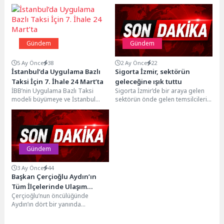
Gündem
Gündem
5 Ay Önce
38
2 Ay Önce
22
İstanbul’da Uygulama Bazlı
Sigorta İzmir, sektörün
Taksi İçin 7. İhale 24 Mart’ta
geleceğine ışık tuttu
İBB’nin Uygulama Bazlı Taksi
Sigorta İzmir’de bir araya gelen
modeli büyümeye ve İstanbul
sektörün önde gelen temsilcileri,
genelinde yaygınlaşmaya devam
dijitalleşmeden yapay zekâya
ederken, sistemin yeni etabı...
kadar pek çok...
Gündem
3 Ay Önce
44
Başkan Çerçioğlu Aydın’ın
Tüm İlçelerinde Ulaşım
Çerçioğlu’nun öncülüğünde
Yatırımlarını Sürdürüyor
Aydın’ın dört bir yanında
gerçekleştirilen çalışmalar devam
ediyor. Ulaşım altyapısını