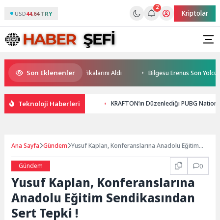
2
Kriptolar
USD
44.64 TRY
Son Eklenenler
leceğin Yüzücüleri Sertifikalarını Aldı
Bilgesu Erenus Son Yolculuğu
Teknoloji Haberleri
KRAFTON’ın Düzenlediği PUBG Nations 
Ana Sayfa
Gündem
Yusuf Kaplan, Konferanslarına Anadolu Eğitim
Sendikasından Sert Tepki !
Gündem
0
Yusuf Kaplan, Konferanslarına
Anadolu Eğitim Sendikasından
Sert Tepki !