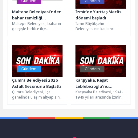
Gündem
Gündem
Maltepe Belediyesi’nden
İzmir’de Yurttaş Meclisi
bahar temizliği
dönemi başladı
Maltepe Belediyesi, baharın
İzmir Büyükşehir
seferberliği devam
gelişiyle birlikte ilçe
Belediyesi’nin katılımcı
ediyor
genelinde başlattığı temizlik
demokrasi anlayışıyla hayata
çalışmalarını aralıksız
geçirdiği Yurttaş
sürdürüyor. Fındıklı
Meclisleri’nde ilk oturumlar
Mahallesiyle başlayan...
Seferihisar, Menderes ve...
Gündem
Gündem
Çumra Belediyesi 2026
Karşıyaka, Reşat
Asfalt Sezonunu Başlattı
Leblebicioğlu’nu
Çumra Belediyesi, ilçe
Karşıyaka Belediyesi, 1941-
unutmadı
genelinde ulaşım altyapısını
1949 yılları arasında İzmir
güçlendirmek ve
Belediye Başkanlığı
vatandaşlara daha güvenli,
görevinde bulunan Reşat
konforlu ve modern yollar...
Leblebicioğlu’nun adını
önemli bir...