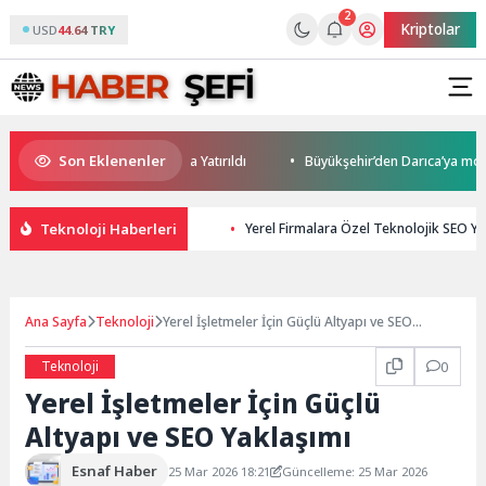
2
Kriptolar
USD
44.64 TRY
Son Eklenenler
tırım Potansiyeli Masaya Yatırıldı
Büyükşehir’den Darıca’ya modern ul
Teknoloji Haberleri
Yerel Firmalara Özel Teknolojik SEO Ya
Ana Sayfa
Teknoloji
Yerel İşletmeler İçin Güçlü Altyapı ve SEO
Yaklaşımı
Teknoloji
0
Yerel İşletmeler İçin Güçlü
Altyapı ve SEO Yaklaşımı
Esnaf Haber
25 Mar 2026 18:21
Güncelleme: 25 Mar 2026