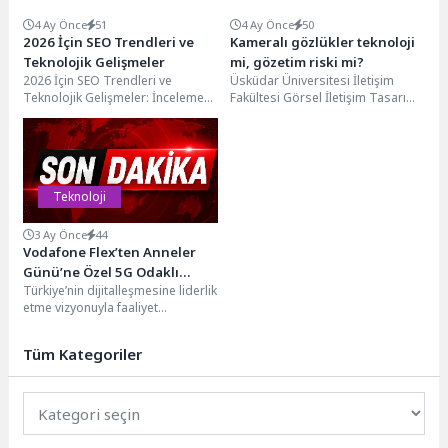
4 Ay Önce
51
4 Ay Önce
50
2026 İçin SEO Trendleri ve
Kameralı gözlükler teknoloji
Teknolojik Gelişmeler
mi, gözetim riski mi?
2026 İçin SEO Trendleri ve
Üsküdar Üniversitesi İletişim
Teknolojik Gelişmeler: İnceleme
Fakültesi Görsel İletişim Tasarımı
ve Analiz 2026 yılında SEO
Bölüm Başkanı Prof. Dr. And Algül,
dünyasında beklenen...
giyilebilir teknolojilerin...
Teknoloji
3 Ay Önce
44
Vodafone Flex’ten Anneler
Günü’ne Özel 5G Odaklı
Türkiye’nin dijitalleşmesine liderlik
Fırsatlar
etme vizyonuyla faaliyet
gösteren Vodafone, müşterilerine
teknolojik ürün ihtiyaçları için
Tüm Kategoriler
bütçelerine uygun ödeme
seçenekleriyle...