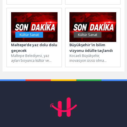
çalışmaları, riskleri
şampiyonu Galatasaray
azaltmaya yönelik adımlar ve
oldu. Sarı-kırmızılı ekip,
afet anında müdahale...
sahasında Antalyaspor’u 4-2
mağlup ederek...
Kültür Sanat
Kültür Sanat
Maltepe’de yaz dolu dolu
Büyükşehir’in bilim
geçecek
vizyonu ödülle taçlandı
Maltepe Belediyesi, yaz
Kocaeli Büyükşehir,
ayları boyunca kültür ve
inovasyon üssü olma
sanat etkinlikleriyle ilçeyi açık
yolunda attığı adımların
hava buluşma noktalarına
karşılığını alarak
dönüştürüyor....
Gaziantep’te düzenlenen
TÜBİTEM 2026 -...