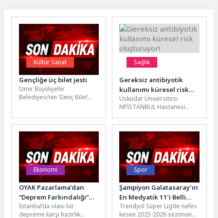
Kültür Sanat
Sağlık
Gençliğe üç bilet jesti
Gereksiz antibiyotik
İzmir Büyükşehir
kullanımı küresel risk
Belediyesi’nin ‘Genç Bilet’
Üsküdar Üniversitesi
oluşturuyor!
uygulaması yeniden başlıyor.
NPİSTANBUL Hastanesi
16-25 yaş arasındaki
Enfeksiyon Hastalıkları ve
gençler; tiyatrodan konsere,
Klinik Mikrobiyoloji Uzmanı
festivalden...
Dr. Dilek Leyla Mamçu,
küresel bir sağlık...
Ekonomi
Spor
OYAK Pazarlama’dan
Şampiyon Galatasaray’ın
“Deprem Farkındalığı”
En Medyatik 11’i Belli
İstanbul’da olası bir
Trendyol Süper Lig’de nefes
Konferansı
Oldu
depreme karşı hazırlık
kesen 2025-2026 sezonunun