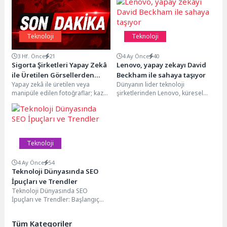
Teknoloji
Teknoloji
3 Hf. Önce
21
4 Ay Önce
40
Sigorta Şirketleri Yapay Zekâ
Lenovo, yapay zekayı David
ile Üretilen Görsellerden
Beckham ile sahaya taşıyor
Yapay zekâ ile üretilen veya
Dünyanın lider teknoloji
Kaynaklanan Yeni
manipüle edilen fotoğraflar; kaza
şirketlerinden Lenovo, küresel
Dolandırıcılık Tehdidiyle
sahnelerinden faturalara kadar
futbol ekosistemindeki rolünü
Karşı Karşıya
birçok alanda sahte...
güçlendirecek önemli bir iş
birliğine imza...
Teknoloji
4 Ay Önce
54
Teknoloji Dünyasında SEO
İpuçları ve Trendler
Teknoloji Dünyasında SEO
İpuçları ve Trendler: Başlangıç
Rehberi SEO (Arama Motoru
Optimizasyonu), dijital dünyada
Tüm Kategoriler
web...