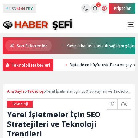
2
Kriptolar
USD
44.64 TRY
Son Eklenenler
yapay zekaya bırakıyor
Kadın arkadaşlıkları ruh sağlığını güçlendiriyor
Teknoloji Haberleri
Dijitalde en büyük risk ‘Bana bir şey olm
Ana Sayfa
Teknoloji
Yerel İşletmeler İçin SEO Stratejileri ve Teknoloji
Trendleri
Teknoloji
0
Yerel İşletmeler İçin SEO
Stratejileri ve Teknoloji
Trendleri