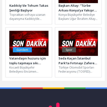
Kadıköy’de Tohum Takas
Başkan Altay: “Türbe
Şenliği Başlıyor
Arkası Konya’ya Yakışır
Topraktan sofraya uzanan
Konya Büyükşehir Belediye
Bir Hale Dönüşecek”
dayanışma Kadıköy’de
Başkanı Uğur İbrahim Altay,
buluşuyor; Tohum Takas
“Mevlana Türbesi Arkası
Şenliği 12 Nisan’da Özgürlük
Kentsel Yenileme Projesi”
Parkı’nda
kapsamında Büyükşehir...
gerçekleşecekKadıköy
Belediyesi’nin...
Gündem
Spor
Vatandaşın huzuru için
Seda Kaçan İstanbul
toplu taşımaya sıkı
Park’ta Fırtınayı Zafere
Kocaeli Büyükşehir
Türkiye Otomobil Sporları
denetim
Dönüştürdü
Belediyesi Encümen
Federasyonu (TOSFED)
toplantısında 150 gündem
tarafından düzenlenen AVIS
maddesi karara bağlandı.
2026 Türkiye
Toplantıda 5 kiralama
Pist Şampiyonası'nın ikinci
ihalesi gerçekleştirilirken,...
ayağında, Pepsi ve Doritos...