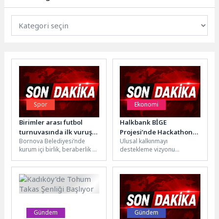
Spor
Ekonomi
Birimler arası futbol
Halkbank BİGE
turnuvasında ilk vuruşu
Projesi’nde Hackathon
Bornova Belediyesi’nde
Ulusal kalkınmayı
Başkan Eşki yaptı
Etabı Tamam
kurum içi birlik, beraberlik ve
destekleme vizyonu
dayanışmayı güçlendirmek
doğrultusunda kız
amacıyla düzenlenen
öğrencilerin bilim, teknoloji,
Birimler Arası Halı Saha...
mühendislik ve matematik
(STEM) alanlarında
kendilerini...
Gündem
Gündem