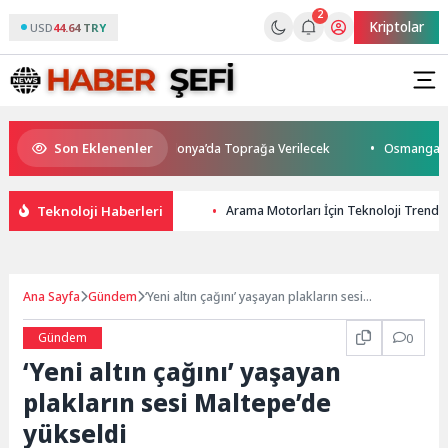
2
Kriptolar
USD
44.64 TRY
Son Eklenenler
tını Kaybetti: Kuzey Makedonya’da Toprağa Verilecek
Osmangazi’de Ge
Teknoloji Haberleri
Arama Motorları İçin Teknoloji Trendle
Ana Sayfa
Gündem
‘Yeni altın çağını’ yaşayan plakların sesi
Maltepe’de yükseldi
Gündem
0
‘Yeni altın çağını’ yaşayan
plakların sesi Maltepe’de
yükseldi