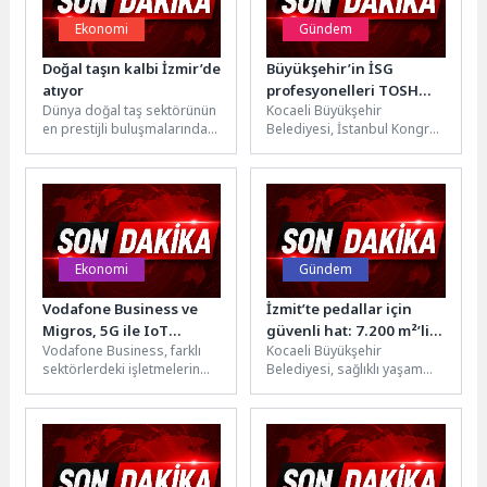
Ekonomi
Gündem
Doğal taşın kalbi İzmir’de
Büyükşehir’in İSG
atıyor
profesyonelleri TOSH
Dünya doğal taş sektörünün
Kocaeli Büyükşehir
Expo’da
en prestijli buluşmalarından
Belediyesi, İstanbul Kongre
Marble İzmir, 31. yılında
Merkezi’nde düzenlenen
görkemli bir açılışla Fuar...
“TOSH Expo 2026-6. Türk İş
Güvenliği ve Sağlığı...
Ekonomi
Gündem
Vodafone Business ve
İzmit’te pedallar için
Migros, 5G ile IoT
güvenli hat: 7.200 m²’lik
Vodafone Business, farklı
Kocaeli Büyükşehir
Tabanlı Destek
yeni yol
sektörlerdeki işletmelerin
Belediyesi, sağlıklı yaşam
Uygulamaları Hayata
dijital dönüşümünü
vizyonu doğrultusunda kent
Geçirdi
hızlandıran yeni nesil
genelinde bisiklet yollarını
bağlantı ve IoT çözümleriyle
modernize etmeyi
yenilikçi...
sürdürüyor. Bu...