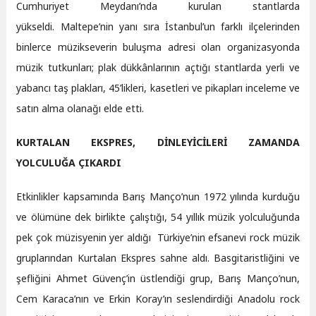
Cumhuriyet Meydanı’nda kurulan stantlarda
yükseldi. Maltepe’nin yanı sıra İstanbul’un farklı ilçelerinden
binlerce müzikseverin buluşma adresi olan organizasyonda
müzik tutkunları; plak dükkânlarının açtığı stantlarda yerli ve
yabancı taş plakları, 45’likleri, kasetleri ve pikapları inceleme ve
satın alma olanağı elde etti.
KURTALAN EKSPRES, DİNLEYİCİLERİ ZAMANDA
YOLCULUĞA ÇIKARDI
Etkinlikler kapsamında Barış Manço’nun 1972 yılında kurduğu
ve ölümüne dek birlikte çalıştığı, 54 yıllık müzik yolculuğunda
pek çok müzisyenin yer aldığı Türkiye’nin efsanevi rock müzik
gruplarından Kurtalan Ekspres sahne aldı. Basgitaristliğini ve
şefliğini Ahmet Güvenç’in üstlendiği grup, Barış Manço’nun,
Cem Karaca’nın ve Erkin Koray’ın seslendirdiği Anadolu rock