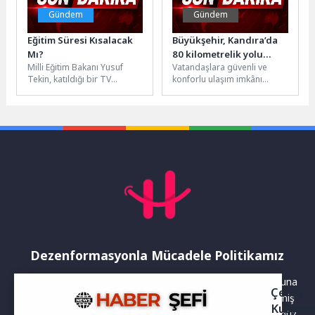
Gündem
Gündem
Eğitim Süresi Kısalacak
Büyükşehir, Kandıra’da
Mı?
80 kilometrelik yolu
Milli Eğitim Bakanı Yusuf
Vatandaşlara güvenli ve
onaracak
Tekin, katıldığı bir TV
konforlu ulaşım imkânı
programında eğitim öğretim
sunmak için çalışmalarını
süresinin değişmesi ile
sürdüren Kocaeli Büyükşehir
ilgili...
Belediyesi, Kandıra’da
önemli...
Dezenformasyonla Mücadele Politikamız
Yayınlanan haberler doğruluk ilkesi gözetilerek hazırlanır. Buna
Çerez
rağmen bazı içeriklerde eksik, hatalı veya güncelliğini yitirmiş
Kullanı
bilgiler bulunabilir.Yanlış veya yanıltıcı olduğunu düşündüğünüz