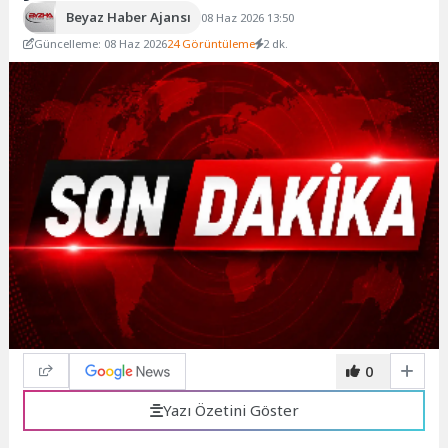
Beyaz Haber Ajansı
08 Haz 2026 13:50
Güncelleme: 08 Haz 2026
24 Görüntüleme
2 dk.
0
Yazı Özetini Göster