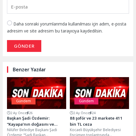
Daha sonraki yorumlarımda kullanılması için adım, e-posta
adresim ve site adresim bu tarayıcıya kaydedilsin.
GÖNDER
Benzer Yazılar
Gündem
Gündem
2 Ay Önce
26
2 Ay Önce
24
Başkan Şadi Özdemir:
88 şoför ve 23 markete 411
“Kayapa’nın doğasını ve
bin TL ceza
Nilüfer Belediye Başkanı Şadi
Kocaeli Büyükşehir Belediyesi
toprağını korumakta
Özdemir, “Şadi Başkan
Encümen toplantısında