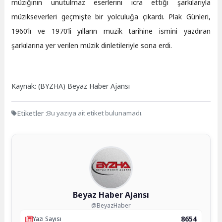
müziğinin unutulmaz eserlerini icra ettiği şarkılarıyla
müzikseverleri geçmişte bir yolculuğa çıkardı. Plak Günleri,
1960’lı ve 1970’li yılların müzik tarihine ismini yazdıran
şarkılarına yer verilen müzik dinletileriyle sona erdi.
Kaynak: (BYZHA) Beyaz Haber Ajansı
Etiketler :
Bu yazıya ait etiket bulunamadı.
Beyaz Haber Ajansı
@BeyazHaber
8654
Yazı Sayısı