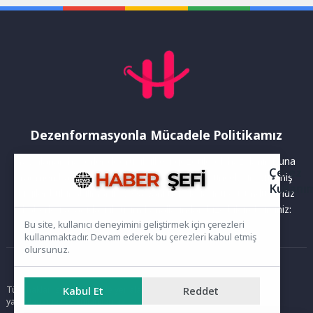
Dezenformasyonla Mücadele Politikamız
Yayınlanan haberler doğruluk ilkesi gözetilerek hazırlanır. Buna
Çerez
rağmen bazı içeriklerde eksik, hatalı veya güncelliğini yitirmiş
Kullanı
bilgiler bulunabilir.Yanlış veya yanıltıcı olduğunu düşündüğünüz
haberleri aşağıdaki iletişim kanallarından bize bildirebilirsiniz:
Bu site, kullanıcı deneyimini geliştirmek için çerezleri
kullanmaktadır. Devam ederek bu çerezleri kabul etmiş
olursunuz.
Ana Sayfa
Tüm hakları saklıdır. Sitede yer alan içerikler izinsiz kopyalanamaz,
Kabul Et
Reddet
yayımlanamaz ve kullanılamaz.