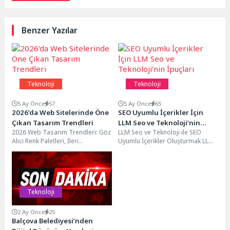
Benzer Yazılar
Teknoloji
Teknoloji
5 Ay Önce
57
5 Ay Önce
65
2026’da Web Sitelerinde Öne
SEO Uyumlu İçerikler İçin
Çıkan Tasarım Trendleri
LLM Seo ve Teknoloji’nin
2026 Web Tasarım Trendleri: Göz
LLM Seo ve Teknoloji ile SEO
İpuçları
Alıcı Renk Paletleri, İleri
Uyumlu İçerikler Oluşturmak LLM
Teknolojiye Adım Atın, Web
SEO ve teknoloji, SEO uyumlu...
Tasarımda Yükselen...
Teknoloji
2 Ay Önce
25
Balçova Belediyesi’nden