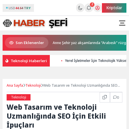
2
Kriptolar
USD
44.64 TRY
Son Eklenenler
ahiplerini buldu
Anne Şehir yaz akşamlarında “Arabesk” rüzgârı esti
Teknoloji Haberleri
Yerel İşletmeler İçin Teknolojik Yükseliş
Ana Sayfa
Teknoloji
Web Tasarım ve Teknoloji Uzmanlığında SEO
İçin Etkili İpuçları
Teknoloji
0
Web Tasarım ve Teknoloji
Uzmanlığında SEO İçin Etkili
İpuçları