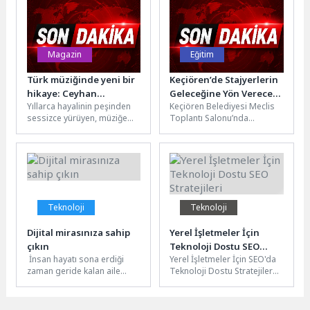
projesini şimdi de...
Yaklaşımlar Kongresi,"
"Bilimden Kliniğe...
Magazin
Eğitim
Türk müziğinde yeni bir
Keçiören’de Stajyerlerin
hikaye: Ceyhan
Geleceğine Yön Verecek
Yıllarca hayalinin peşinden
Keçiören Belediyesi Meclis
Yılmaz’dan ‘Gözlerinin
Eğitim
sessizce yürüyen, müziğe
Toplantı Salonu’nda
Derininde’
olan tutkusundan hiçbir
stajyerlere yönelik
zaman vazgeçmeyen Ceyhan
motivasyon ve farkındalık
Yılmaz, yeni teklisi...
odaklı bir eğitim programı
düzenlendi....
Teknoloji
Teknoloji
Dijital mirasınıza sahip
Yerel İşletmeler İçin
çıkın
Teknoloji Dostu SEO
İnsan hayatı sona erdiği
Yerel İşletmeler İçin SEO'da
Stratejileri
zaman geride kalan aile
Teknoloji Dostu Stratejiler
üyeleri, yakın arkadaşlar
Yerel işletmeler için SEO
tarafından duygusal olarak
çalışmaları, teknoloji dostu
zor...
stratejilerle...