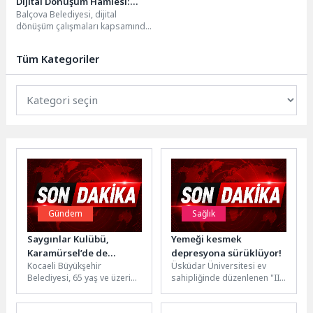
Dijital Dönüşüm Hamlesi:
Balçova Belediyesi, dijital
Kurum Arşivleri Tek Çatıda
dönüşüm çalışmaları kapsamında
Toplanıyor
kurum arşivlerini modern ve
erişilebilir bir yapıya kavuşturuyor.
Tüm Kategoriler
Müdürlüklere...
Gündem
Sağlık
Saygınlar Kulübü,
Yemeği kesmek
Karamürsel’de de
depresyona sürüklüyor!
Kocaeli Büyükşehir
Üsküdar Üniversitesi ev
kapılarını açıyor
Belediyesi, 65 yaş ve üzeri
sahipliğinde düzenlenen "III.
vatandaşların hayatına
Ulusal Beslenme ve
dokunan “Saygınlar Kulübü”
Diyetetikte Güncel