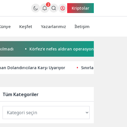
2
Kriptolar
Künye
Keşfet
Yazarlarımız
İletişim
Körfez’e nefes aldıran operasyon
Küçük işletmeler
nan Dolandırıcılara Karşı Uyarıyor
Sınırları aşan performa
Tüm Kategoriler