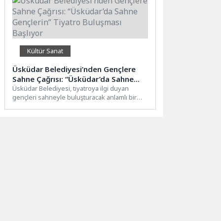
Kültür Sanat
Üsküdar Belediyesi’nden Gençlere
Sahne Çağrısı: “Üsküdar’da Sahne
Gençlerin” Tiyatro Buluşması Başlıyor
Üsküdar Belediyesi, tiyatroya ilgi duyan
gençleri sahneyle buluşturacak anlamlı bir
projeyi hayata geçiriyor. “Üsküdar’da Sahne...