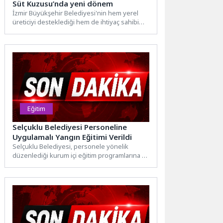
Süt Kuzusu’nda yeni dönem
İzmir Büyükşehir Belediyesi'nin hem yerel
üreticiyi desteklediği hem de ihtiyaç sahibi
ailelerin çocuklarının sağlıklı gelişimine...
Eğitim
Selçuklu Belediyesi Personeline
Uygulamalı Yangın Eğitimi Verildi
Selçuklu Belediyesi, personele yönelik
düzenlediği kurum içi eğitim programlarına yıl
boyunca aralıksız devam ediyor. Bu...