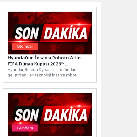
Otomobil
Hyundai’nin İnsansı Robotu Atlas
FIFA Dünya Kupası 2026™
Sahnesinde
Hyundai, Boston Dynamics tarafından
geliştirilen ileri teknoloji insansı robot
Atlas®’ı, New Jersey Stadyumu’nda oynanan
FIFA...
Gündem