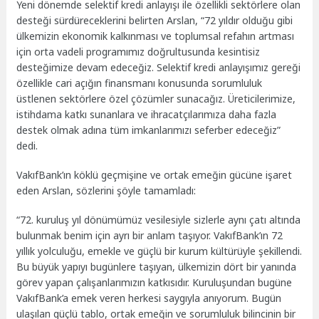
Yeni dönemde selektif kredi anlayışı ile özellikli sektörlere olan
desteği sürdüreceklerini belirten Arslan, “72 yıldır olduğu gibi
ülkemizin ekonomik kalkınması ve toplumsal refahın artması
için orta vadeli programımız doğrultusunda kesintisiz
desteğimize devam edeceğiz. Selektif kredi anlayışımız gereği
özellikle cari açığın finansmanı konusunda sorumluluk
üstlenen sektörlere özel çözümler sunacağız. Üreticilerimize,
istihdama katkı sunanlara ve ihracatçılarımıza daha fazla
destek olmak adına tüm imkanlarımızı seferber edeceğiz”
dedi.
VakıfBank’ın köklü geçmişine ve ortak emeğin gücüne işaret
eden Arslan, sözlerini şöyle tamamladı:
“72. kuruluş yıl dönümümüz vesilesiyle sizlerle aynı çatı altında
bulunmak benim için ayrı bir anlam taşıyor. VakıfBank’ın 72
yıllık yolculuğu, emekle ve güçlü bir kurum kültürüyle şekillendi.
Bu büyük yapıyı bugünlere taşıyan, ülkemizin dört bir yanında
görev yapan çalışanlarımızın katkısıdır. Kuruluşundan bugüne
VakıfBank’a emek veren herkesi saygıyla anıyorum. Bugün
ulaşılan güçlü tablo, ortak emeğin ve sorumluluk bilincinin bir