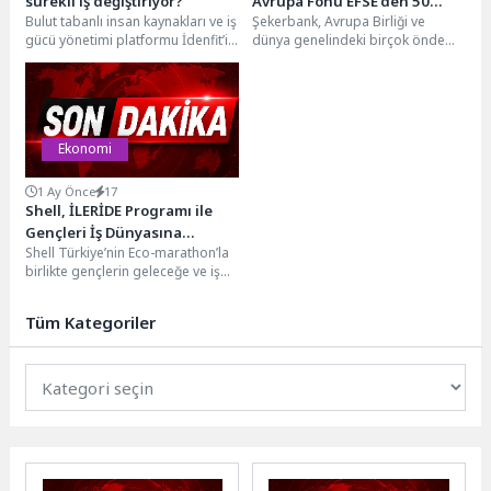
sürekli iş değiştiriyor?
Avrupa Fonu EFSE’den 50
Bulut tabanlı insan kaynakları ve iş
Şekerbank, Avrupa Birliği ve
milyon euroluk yeni kaynak
gücü yönetimi platformu İdenfit’in
dünya genelindeki birçok önde
hazırladığı Kuşak Analiz Raporu’na
gelen Kalkınma Finans
göre, X...
Kuruluşunun yatırımcısı olduğu
Güneydoğu...
Ekonomi
1 Ay Önce
17
Shell, İLERİDE Programı ile
Gençleri İş Dünyasına
Shell Türkiye’nin Eco-marathon’la
Hazırlamaya Devam Ediyor
birlikte gençlerin geleceğe ve iş
hayatına hazırlanmasına destek
olmak amacıyla yürüttüğü
Tüm Kategoriler
sosyal...