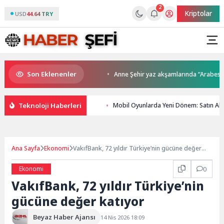
2
Kriptolar
USD
44.64 TRY
Son Eklenenler
 kupalar sahiplerini buldu
Anne Şehir yaz akşamlarında “Arabesk” rüzg
Teknoloji Haberleri
Mobil Oyunlarda Yeni Dönem: Satın Alım
Ana Sayfa
Ekonomi
VakıfBank, 72 yıldır Türkiye’nin gücüne değer
katıyor
Ekonomi
0
VakıfBank, 72 yıldır Türkiye’nin
gücüne değer katıyor
Beyaz Haber Ajansı
14 Nis 2026 18:09