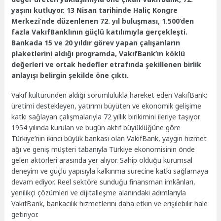
yaşını kutluyor. 13 Nisan tarihinde Haliç Kongre
Merkezi’nde düzenlenen 72. yıl buluşması, 1.500’den
fazla VakıfBanklının güçlü katılımıyla gerçekleşti.
Bankada 15 ve 20 yıldır görev yapan çalışanların
plaketlerini aldığı programda, VakıfBank’ın köklü
değerleri ve ortak hedefler etrafında şekillenen birlik
anlayışı belirgin şekilde öne çıktı.
Vakıf kültüründen aldığı sorumlulukla hareket eden VakıfBank;
üretimi destekleyen, yatırımı büyüten ve ekonomik gelişime
katkı sağlayan çalışmalarıyla 72 yıllık birikimini ileriye taşıyor.
1954 yılında kurulan ve bugün aktif büyüklüğüne göre
Türkiye’nin ikinci büyük bankası olan VakıfBank, yaygın hizmet
ağı ve geniş müşteri tabanıyla Türkiye ekonomisinin önde
gelen aktörleri arasında yer alıyor. Sahip olduğu kurumsal
deneyim ve güçlü yapısıyla kalkınma sürecine katkı sağlamaya
devam ediyor. Reel sektöre sunduğu finansman imkânları,
yenilikçi çözümleri ve dijitalleşme alanındaki adımlarıyla
VakıfBank, bankacılık hizmetlerini daha etkin ve erişilebilir hale
getiriyor.