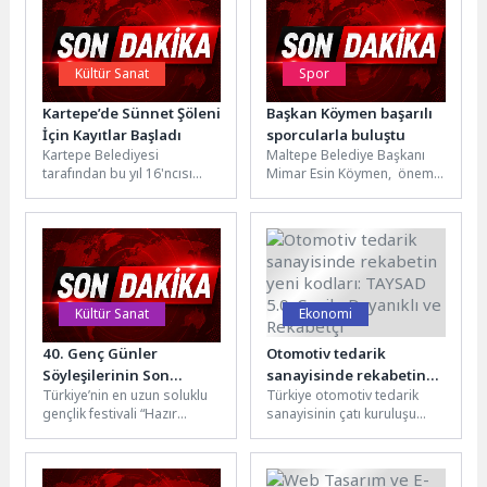
Kültür Sanat
Spor
Kartepe’de Sünnet Şöleni
Başkan Köymen başarılı
İçin Kayıtlar Başladı
sporcularla buluştu
Kartepe Belediyesi
Maltepe Belediye Başkanı
tarafından bu yıl 16'ncısı
Mimar Esin Köymen, önemli
düzenlenecek olan
başarılara imza atan
Geleneksel Sünnet Şöleni
Maltepeli sporcularla bir
için başvurular başladı.
araya geldi....
Çocuklarını...
Kültür Sanat
Ekonomi
40. Genç Günler
Otomotiv tedarik
Söyleşilerinin Son
sanayisinde rekabetin
Türkiye’nin en uzun soluklu
Türkiye otomotiv tedarik
Konuğu Emin Çapa Oldu
yeni kodları: TAYSAD 5.0:
gençlik festivali “Hazır
sanayisinin çatı kuruluşu
Çevik, Dayanıklı ve
mıyız?” mottosuyla
Taşıt Araçları Tedarik
Rekabetçi
düzenlenen 40. Genç Günler
Sanayicileri Derneği’nin
söyleşi, atölye...
47’nci Olağan Genel Kurul...