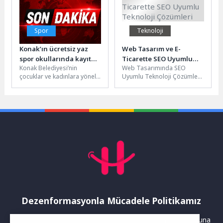
Spor
Teknoloji
Konak’ın ücretsiz yaz
Web Tasarım ve E-
spor okullarında kayıt
Ticarette SEO Uyumlu
Konak Belediyesi’nin
Web Tasarımında SEO
dönemi başladı
Teknoloji Çözümleri
çocuklar ve kadınlara yönelik
Uyumlu Teknoloji Çözümleri
ücretsiz Yaz Spor Okulları 29
Web tasarımı, bir web
Haziran’da başlıyor. Futbol,
sitesinin başarılı olması için
basketbol,...
önemli...
Dezenformasyonla Mücadele Politikamız
Yayınlanan haberler doğruluk ilkesi gözetilerek hazırlanır. Buna