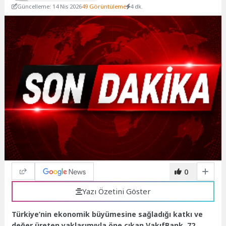
Güncelleme: 14 Nis 2026
49 Görüntüleme
4 dk.
0
Yazı Özetini Göster
Türkiye’nin ekonomik büyümesine sağladığı katkı ve
değer üreten yaklaşımıyla öne çıkan VakıfBank, 72.