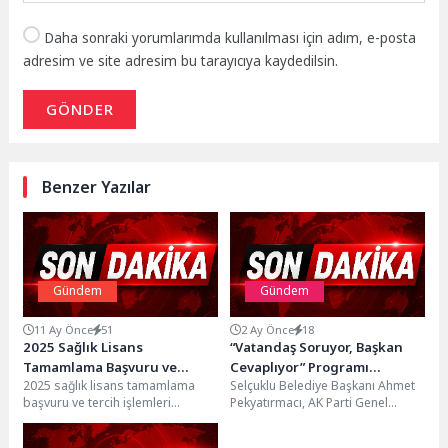
Daha sonraki yorumlarımda kullanılması için adım, e-posta
adresim ve site adresim bu tarayıcıya kaydedilsin.
GÖNDER
Benzer Yazılar
Gündem
Gündem
11 Ay Önce
51
2 Ay Önce
18
2025 Sağlık Lisans
“Vatandaş Soruyor, Başkan
Tamamlama Başvuru ve
Cevaplıyor” Programı
2025 sağlık lisans tamamlama
Selçuklu Belediye Başkanı Ahmet
Tercih İşlemleri
Akıncılar, Dumlupınar ve
başvuru ve tercih işlemleri
Pekyatırmacı, AK Parti Genel
Yazır Mahallelerinde
hakkında YÖK bir duyuru
Merkez Yerel Yönetimler
Gerçekleştirildi
yayımladı.n2025 SAĞLIK LİSANS...
Başkanlığı tarafından yürütülen ve