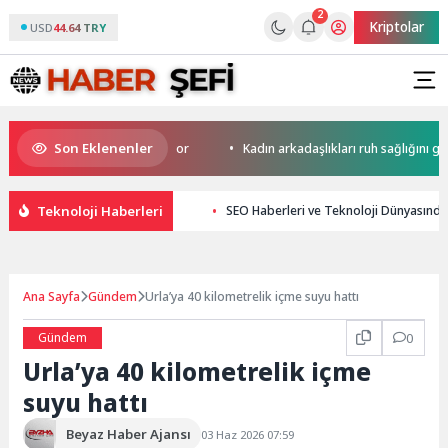
2
Kriptolar
USD
44.64 TRY
Son Eklenenler
erini yapay zekaya bırakıyor
Kadın arkadaşlıkları ruh sağlığını güçlend
Teknoloji Haberleri
SEO Haberleri ve Teknoloji Dünyasında
Ana Sayfa
Gündem
Urla’ya 40 kilometrelik içme suyu hattı
Gündem
0
Urla’ya 40 kilometrelik içme
suyu hattı
Beyaz Haber Ajansı
03 Haz 2026 07:59