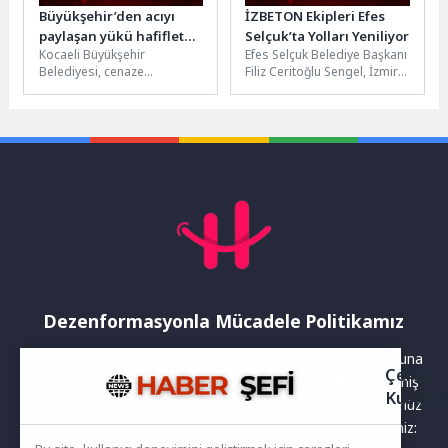
Büyükşehir’den acıyı
İZBETON Ekipleri Efes
paylaşan yükü hafifleten
Selçuk’ta Yolları Yeniliyor
Kocaeli Büyükşehir
Efes Selçuk Belediye Başkanı
hizmet
Belediyesi, cenaze
Filiz Ceritoğlu Sengel, İzmir
hizmetlerinin ardından taziye
Büyükşehir Belediyesi’nin
sürecinde de vatandaşların
ilçede yıllardır beklenen yol
yanında olmayı sürdürüyor.
çalışmalarını...
Mezarlıklar Şube...
Dezenformasyonla Mücadele Politikamız
Yayınlanan haberler doğruluk ilkesi gözetilerek hazırlanır. Buna
Çerez
rağmen bazı içeriklerde eksik, hatalı veya güncelliğini yitirmiş
Kullanı
bilgiler bulunabilir.Yanlış veya yanıltıcı olduğunu düşündüğünüz
haberleri aşağıdaki iletişim kanallarından bize bildirebilirsiniz: