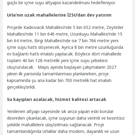
güçlü bir içme suyu altyapısı kazandırılması hedefleniyor.
Urla’nın uzak mahallelerine İZSU’dan dev yatırım
Projede Kadıovacık Mahallesi’nde 5 bin 652 metre, Zeytinler
Mahallesi’nde 11 bin 646 metre, Uzunkuyu Mahallesi’nde 15
bin 64 metre, Birgi Mahallesi’nde ise 7 bin 766 metre yeni
içme suyu hattı döşenecek. Ayrıca 8 bin metre uzunluğunda
ev bağlantı hattı imalatı yapılacak. Böylece dört mahallede
toplam 40 bin 128 metrelik yeni içme suyu şebekesi
oluşturulacak. Mayıs ayında başlayan çalışmaların 2027
yılının ilk yarısında tamamlanması planlanırken, proje
kapsamında şu ana kadar bin 700 metrelik hat imalatı
gerçekleştirildi.
Su kayıpları azalacak, hizmet kalitesi artacak
Yenilenen altyapı sayesinde sık arıza yapan eski borular
devreden çıkarılacak, içme suyunun daha verimli ve kesintisiz
şekilde mahallelere ulaştırılması sağlanacak. Proje
tamamlandığında Urlalılar daha modern, dayanıklı ve uzun