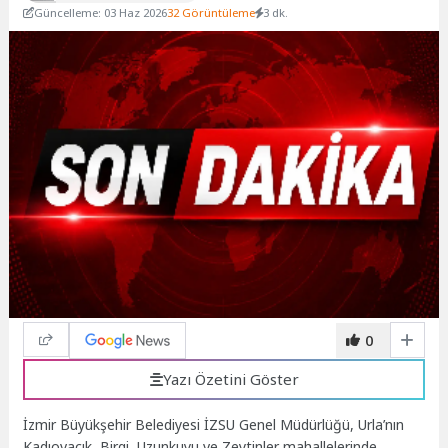
Güncelleme: 03 Haz 2026
32 Görüntüleme
3 dk.
0
Yazı Özetini Göster
İzmir Büyükşehir Belediyesi İZSU Genel Müdürlüğü, Urla’nın
Kadıovacık, Birgi, Uzunkuyu ve Zeytinler mahallelerinde