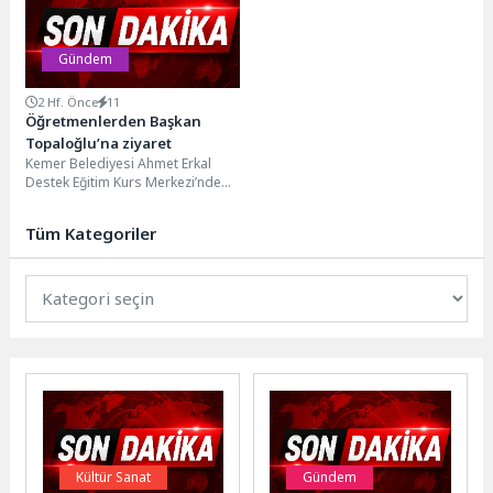
vatandaşlarla yöneticiler...
Gündem
2 Hf. Önce
11
Öğretmenlerden Başkan
Topaloğlu’na ziyaret
Kemer Belediyesi Ahmet Erkal
Destek Eğitim Kurs Merkezi’nde
görev yapan öğretmenler, Kemer
Belediye Başkanı Necati...
Tüm Kategoriler
Kültür Sanat
Gündem