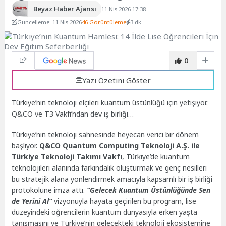
Beyaz Haber Ajansı
11 Nis 2026 17:38
Güncelleme: 11 Nis 2026
46 Görüntüleme
3 dk.
0
Yazı Özetini Göster
Türkiye’nin teknoloji elçileri kuantum üstünlüğü için yetişiyor.
Q&CO ve T3 Vakfı’ndan dev iş birliği…
Türkiye’nin teknoloji sahnesinde heyecan verici bir dönem
başlıyor.
Q&CO Quantum Computing Teknoloji A.Ş. ile
Türkiye Teknoloji Takımı Vakfı
, Türkiye’de kuantum
teknolojileri alanında farkındalık oluşturmak ve genç nesilleri
bu stratejik alana yönlendirmek amacıyla kapsamlı bir iş birliği
protokolüne imza attı.
“Gelecek Kuantum Üstünlüğünde Sen
de Yerini Al”
vizyonuyla hayata geçirilen bu program, lise
düzeyindeki öğrencilerin kuantum dünyasıyla erken yaşta
tanışmasını ve Türkiye’nin gelecekteki teknoloji ekosistemine