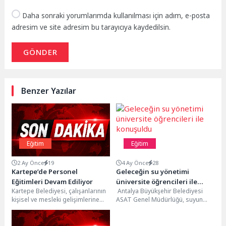
Daha sonraki yorumlarımda kullanılması için adım, e-posta
adresim ve site adresim bu tarayıcıya kaydedilsin.
GÖNDER
Benzer Yazılar
Eğitim
Eğitim
2 Ay Önce
19
4 Ay Önce
28
Kartepe’de Personel
Geleceğin su yönetimi
Eğitimleri Devam Ediliyor
üniversite öğrencileri ile
Kartepe Belediyesi, çalışanlarının
Antalya Büyükşehir Belediyesi
konuşuldu
kişisel ve mesleki gelişimlerine
ASAT Genel Müdürlüğü, suyun
katkı sağlamak amacıyla
sürdürülebilir ve etik kullanımına
düzenlediği kurum içi eğitim
yönelik çalışmalarını akademik
programlarına...
platformlarda...