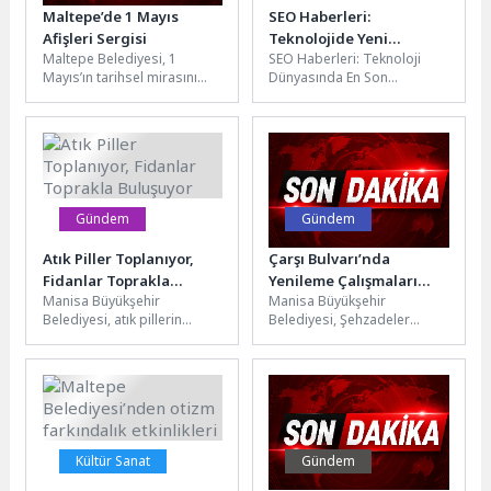
Maltepe’de 1 Mayıs
SEO Haberleri:
Afişleri Sergisi
Teknolojide Yeni
Maltepe Belediyesi, 1
SEO Haberleri: Teknoloji
Trendler ve Güncel
Mayıs’ın tarihsel mirasını
Dünyasında En Son
Gelişmeler
sanatla buluşturan özel bir
Gelişmeler SEO dünyasında
sergiyi sanatseverlerle
sürekli olarak güncellenen
buluşturdu.Maltepe’de 1
ve değişen trendleri...
Mayıs...
Gündem
Gündem
Atık Piller Toplanıyor,
Çarşı Bulvarı’nda
Fidanlar Toprakla
Yenileme Çalışmaları
Manisa Büyükşehir
Manisa Büyükşehir
Buluşuyor
Başlıyor
Belediyesi, atık pillerin
Belediyesi, Şehzadeler
doğaya verdiği zararı
ilçesindeki Çarşı Bulvarı’nı
azaltmak ve çevre bilincini
modern sıcak asfalt ve yeni
artırmak amacıyla Atık...
trafik düzenlemesiyle
yeniliyor....
Kültür Sanat
Gündem