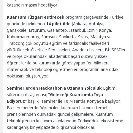
kazandırılmasını hedefliyor.
Kuantum rüzgarı estirecek
program çerçevesinde Türkiye
genelinde belirlenen
14 pilot ilde
(Ankara, Antalya,
Çanakkale, Erzurum, Gaziantep, İstanbul, İzmir, Konya,
Kahramanmaraş, Samsun, Şanlıurfa, Sivas, Malatya ve
Trabzon) çok boyutlu eğitim ve farkındalık faaliyetleri
yürütülecek. Özellikle Fen Liseleri, Anadolu Liseleri, BİLSEM’ler
ve proje okullarındaki akademik başarı düzeyi yüksek
öğrenciler ile bu kurumlarda görev yapan fen bilimleri,
matematik ve teknoloji öğretmenleri programın ana odak
noktasını oluşturuyor.
Seminerlerden Hackathon’a Uzanan Yolculuk
Eğitim
sürecinin ilk aşaması;
“Geleceği Kuantumla İnşa
Ediyoruz”
başlıklı seminer ile 10 Nisan’da Konya’da başlıyor.
Bu seminerlerde öğrenciler; kuantum biliminin temel
prensiplerinden dünyadaki güncel gelişmelere, kuantum
teknolojilerinin kullanım alanlarından Türkiye’deki ekosisteme
kadar geniş bir yelpazede bilgi sahibi olacaklar.