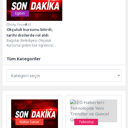
Eğitim
4 Ay Önce
33
Okçuluk kursunu bitirdi,
tarihi dizilerde rol aldı
Bağcılar Belediyesi Okçuluk
Kursu’na giden lise öğrencisi
Umut Kerem Akdeniz, aldığı
eğitimle birlikte tarihi dizilerde...
Tüm Kategoriler
Kültür Sanat
Teknoloji