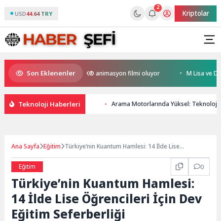
2
Kriptolar
USD
44.64 TRY
Son Eklenenler
en Kral Türkiye’nin ilk IMAX® animasyon filmi oluyor
M Lisa ve Dolu K
Teknoloji Haberleri
Arama Motorlarında Yüksel: Teknoloji
Ana Sayfa
Eğitim
Türkiye’nin Kuantum Hamlesi: 14 İlde Lise
Öğrencileri İçin Dev Eğitim Seferberliği
Eğitim
0
Türkiye’nin Kuantum Hamlesi:
14 İlde Lise Öğrencileri İçin Dev
Eğitim Seferberliği