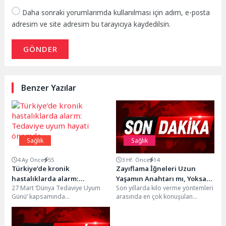
Daha sonraki yorumlarımda kullanılması için adım, e-posta
adresim ve site adresim bu tarayıcıya kaydedilsin.
GÖNDER
Benzer Yazılar
Sağlık
Sağlık
4 Ay Önce
55
3 Hf. Önce
14
Türkiye’de kronik
Zayıflama İğneleri Uzun
hastalıklarda alarm:
Yaşamın Anahtarı mı, Yoksa
27 Mart ‘Dünya Tedaviye Uyum
Son yıllarda kilo verme yöntemleri
Tedaviye uyum hayati
Geçici Çözüm mü?
Günü’ kapsamında
arasında en çok konuşulan
önemde
Kahramanmaraş’ta düzenlenen
konuların başında zayıflama
etkinlikte uzmanlar, kronik
iğneleri geliyor. Kimi...
hastalıklarda tedaviye uyumun...