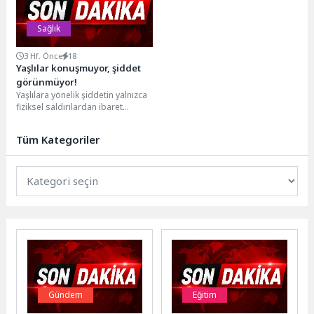
Sağlık
3 Hf. Önce
18
Yaşlılar konuşmuyor, şiddet
görünmüyor!
Yaşlılara yönelik şiddetin yalnızca
fiziksel saldırılardan ibaret
olmadığını belirten Psikoloji
Bölümü Dr. Öğr. Üyesi Zeynep...
Tüm Kategoriler
Gündem
Eğitim