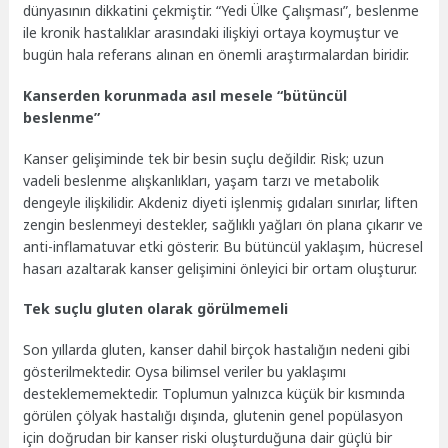
dünyasının dikkatini çekmiştir. “Yedi Ülke Çalışması”, beslenme
ile kronik hastalıklar arasındaki ilişkiyi ortaya koymuştur ve
bugün hala referans alınan en önemli araştırmalardan biridir.
Kanserden korunmada asıl mesele “bütüncül
beslenme”
Kanser gelişiminde tek bir besin suçlu değildir. Risk; uzun
vadeli beslenme alışkanlıkları, yaşam tarzı ve metabolik
dengeyle ilişkilidir. Akdeniz diyeti işlenmiş gıdaları sınırlar, liften
zengin beslenmeyi destekler, sağlıklı yağları ön plana çıkarır ve
anti-inflamatuvar etki gösterir. Bu bütüncül yaklaşım, hücresel
hasarı azaltarak kanser gelişimini önleyici bir ortam oluşturur.
Tek suçlu gluten olarak görülmemeli
Son yıllarda gluten, kanser dahil birçok hastalığın nedeni gibi
gösterilmektedir. Oysa bilimsel veriler bu yaklaşımı
desteklememektedir. Toplumun yalnızca küçük bir kısmında
görülen çölyak hastalığı dışında, glutenin genel popülasyon
için doğrudan bir kanser riski oluşturduğuna dair güçlü bir