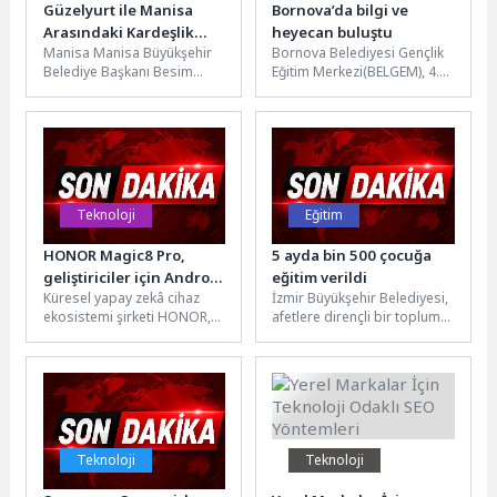
Güzelyurt ile Manisa
Bornova’da bilgi ve
Arasındaki Kardeşlik
heyecan buluştu
Manisa Manisa Büyükşehir
Bornova Belediyesi Gençlik
Bağları Güçleniyor
Belediye Başkanı Besim
Eğitim Merkezi(BELGEM), 4.
Dutlulu, 48. Güzelyurt
ve 5. sınıflar arası bilgi
Portakal Festivali
yarışması düzenledi.
kapsamında Kuzey Kıbrıs
Öğrenciler, büyük heyecana...
Türk...
Teknoloji
Eğitim
HONOR Magic8 Pro,
5 ayda bin 500 çocuğa
geliştiriciler için Android
eğitim verildi
Küresel yapay zekâ cihaz
İzmir Büyükşehir Belediyesi,
17 Beta 3 desteği sunan
ekosistemi şirketi HONOR,
afetlere dirençli bir toplum
ilk cihazlar arasında
Magic8 Pro’nun Android 17
hedefiyle okul öncesi
Beta 3 yazılım desteği...
çocuklara yönelik eğitimlerini
sürdürüyor. Son...
Teknoloji
Teknoloji