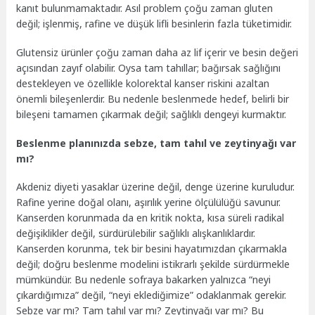
kanıt bulunmamaktadır. Asıl problem çoğu zaman gluten
değil; işlenmiş, rafine ve düşük lifli besinlerin fazla tüketimidir.
Glutensiz ürünler çoğu zaman daha az lif içerir ve besin değeri
açısından zayıf olabilir. Oysa tam tahıllar; bağırsak sağlığını
destekleyen ve özellikle kolorektal kanser riskini azaltan
önemli bileşenlerdir. Bu nedenle beslenmede hedef, belirli bir
bileşeni tamamen çıkarmak değil; sağlıklı dengeyi kurmaktır.
Beslenme planınızda sebze, tam tahıl ve zeytinyağı var
mı?
Akdeniz diyeti yasaklar üzerine değil, denge üzerine kuruludur.
Rafine yerine doğal olanı, aşırılık yerine ölçülülüğü savunur.
Kanserden korunmada da en kritik nokta, kısa süreli radikal
değişiklikler değil, sürdürülebilir sağlıklı alışkanlıklardır.
Kanserden korunma, tek bir besini hayatımızdan çıkarmakla
değil; doğru beslenme modelini istikrarlı şekilde sürdürmekle
mümkündür. Bu nedenle sofraya bakarken yalnızca “neyi
çıkardığımıza” değil, “neyi eklediğimize” odaklanmak gerekir.
Sebze var mı? Tam tahıl var mı? Zeytinyağı var mı? Bu