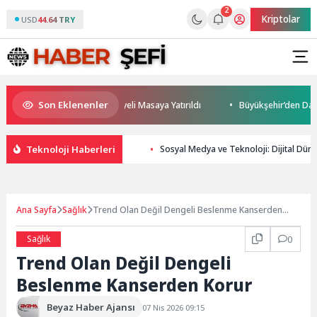
2
Kriptolar
USD
44.64 TRY
Son Eklenenler
eleceği ve Yatırım Potansiyeli Masaya Yatırıldı
Büyükşehir’den Darıca’
Teknoloji Haberleri
Sosyal Medya ve Teknoloji: Dijital Dün
Ana Sayfa
Sağlık
Trend Olan Değil Dengeli Beslenme Kanserden
Korur
Sağlık
0
Trend Olan Değil Dengeli
Beslenme Kanserden Korur
Beyaz Haber Ajansı
07 Nis 2026 09:15