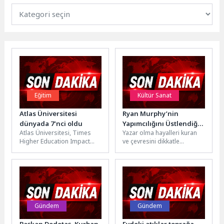
Eğitim
Kültür Sanat
Atlas Üniversitesi
Ryan Murphy’nin
dünyada 7’nci oldu
Yapımcılığını Üstlendiği
Atlas Üniversitesi, Times
Yazar olma hayalleri kuran
ve Bret Easton Ellis’ın
Higher Education Impact
ve çevresini dikkatle
Çok Satan Romanından
Rankings 2026 sonuçlarına
gözlemleyen genç Bret’in
Uyarlanan “The Shards”,
göre “Erişilebilir ve Temiz
gerçeklik algısı, gizemli ve
İlk İki Bölümüyle Şimdi
Enerji” kategorisinde...
etkileyici...
Sadece Disney+’ta
Yayında!
Gündem
Gündem
Başkan Dedetaş, Kurban
Evdeki atıklar toprağa