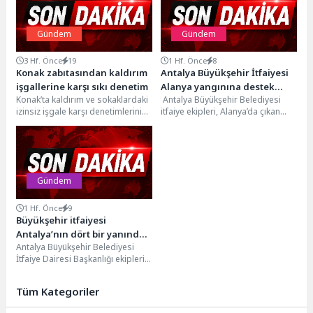
Gündem
Gündem
3 Hf. Önce
19
1 Hf. Önce
8
Konak zabıtasından kaldırım
Antalya Büyükşehir İtfaiyesi
işgallerine karşı sıkı denetim
Alanya yangınına destek
Konak’ta kaldırım ve sokaklardaki
Antalya Büyükşehir Belediyesi
veriyor
izinsiz işgale karşı denetimlerini
itfaiye ekipleri, Alanya’da çıkan
gece gündüz aralıksız olarak
orman yangınına müdahale
sürdüren Konak Belediyesi...
çalışmalarına destek veriyor.
Antalya Büyükşehir...
Gündem
1 Hf. Önce
9
Büyükşehir itfaiyesi
Antalya’nın dört bir yanında
Antalya Büyükşehir Belediyesi
görev başında
İtfaiye Dairesi Başkanlığı ekipleri,
son günlerde art arda meydana
gelen orman yangınlarında...
Tüm Kategoriler