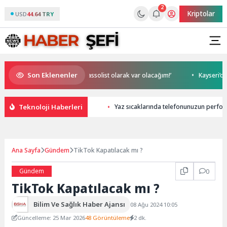
2
Kriptolar
USD
44.64 TRY
Son Eklenenler
k, NR1 Magazin’de: ‘Son assolist olarak var olacağım!’
Kayseri’de izd
Teknoloji Haberleri
Yaz sıcaklarında telefonunuzun perfor
Ana Sayfa
Gündem
TikTok Kapatılacak mı ?
Gündem
0
TikTok Kapatılacak mı ?
Bilim Ve Sağlık Haber Ajansı
08 Ağu 2024 10:05
Güncelleme: 25 Mar 2026
48 Görüntüleme
2 dk.