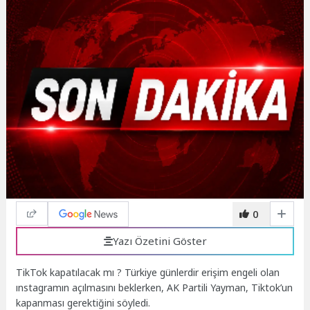
0
Yazı Özetini Göster
TikTok kapatılacak mı ? Türkiye günlerdir erişim engeli olan
ınstagramın açılmasını beklerken, AK Partili Yayman, Tiktok’un
kapanması gerektiğini söyledi.