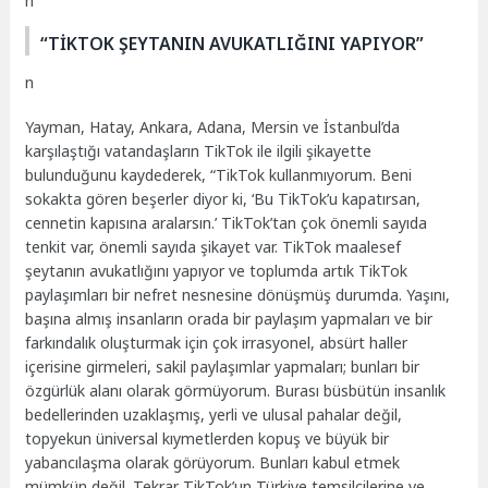
n
“TİKTOK ŞEYTANIN AVUKATLIĞINI YAPIYOR”
n
Yayman, Hatay, Ankara, Adana, Mersin ve İstanbul’da
karşılaştığı vatandaşların TikTok ile ilgili şikayette
bulunduğunu kaydederek, “TikTok kullanmıyorum. Beni
sokakta gören beşerler diyor ki, ‘Bu TikTok’u kapatırsan,
cennetin kapısına aralarsın.’ TikTok’tan çok önemli sayıda
tenkit var, önemli sayıda şikayet var. TikTok maalesef
şeytanın avukatlığını yapıyor ve toplumda artık TikTok
paylaşımları bir nefret nesnesine dönüşmüş durumda. Yaşını,
başına almış insanların orada bir paylaşım yapmaları ve bir
farkındalık oluşturmak için çok irrasyonel, absürt haller
içerisine girmeleri, sakil paylaşımlar yapmaları; bunları bir
özgürlük alanı olarak görmüyorum. Burası büsbütün insanlık
bedellerinden uzaklaşmış, yerli ve ulusal pahalar değil,
topyekun üniversal kıymetlerden kopuş ve büyük bir
yabancılaşma olarak görüyorum. Bunları kabul etmek
mümkün değil. Tekrar TikTok’un Türkiye temsilcilerine ve