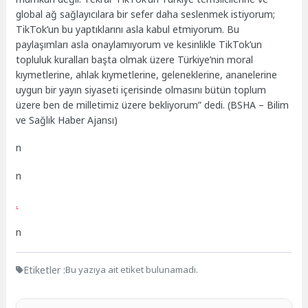
global ağ sağlayıcılara bir sefer daha seslenmek istiyorum;
TikTok’un bu yaptıklarını asla kabul etmiyorum. Bu
paylaşımları asla onaylamıyorum ve kesinlikle TikTok’un
topluluk kuralları başta olmak üzere Türkiye’nin moral
kıymetlerine, ahlak kıymetlerine, geleneklerine, ananelerine
uygun bir yayın siyaseti içerisinde olmasını bütün toplum
üzere ben de milletimiz üzere bekliyorum” dedi. (BSHA – Bilim
ve Sağlık Haber Ajansı)
n
n
.
n
Etiketler :
Bu yazıya ait etiket bulunamadı.