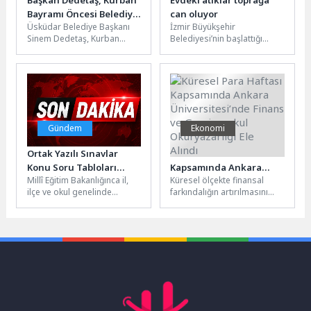
Bayramı Öncesi Belediye
can oluyor
Üsküdar Belediye Başkanı
İzmir Büyükşehir
Çalışanlarıyla
Sinem Dedetaş, Kurban
Belediyesi’nin başlattığı
Bayramlaştı
Bayramı öncesinde belediye
kompost seferberliğiyle
çalışanlarıyla düzenlenen
mutfak atıkları yeniden
bayramlaşma programında
toprağa kazandırılıyor.
bir araya...
Dünya Çevre Günü
etkinliğinde...
Gündem
Ekonomi
Ortak Yazılı Sınavlar
Küresel Para Haftası
Konu Soru Tabloları
Kapsamında Ankara
Millî Eğitim Bakanlığınca il,
Küresel ölçekte finansal
Yayımlandı
Üniversitesi’nde Finans
ilçe ve okul genelinde
farkındalığın artırılmasını
ve Gayrimenkul
yapılacak ortak yazılı
amaçlayan Küresel Para
Okuryazarlığı Ele Alındı
sınavlar öncesinde il
Haftası (Global Money
sınıf/alan...
Week), 2026 yılı etkinlikleri...