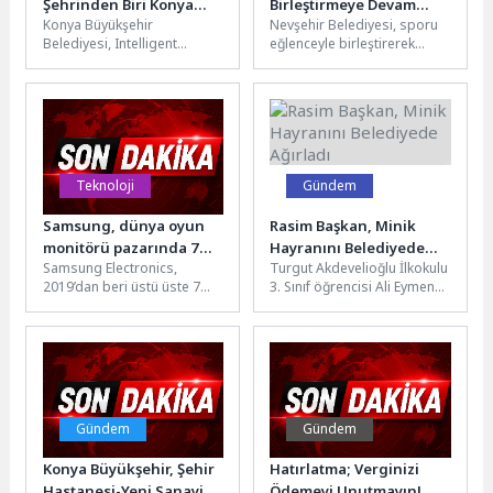
Şehrinden Biri Konya
Birleştirmeye Devam
Konya Büyükşehir
Nevşehir Belediyesi, sporu
Oldu
Ediyoruz
Belediyesi, Intelligent
eğlenceyle birleştirerek
Community Forum
sağlıklı yaşamı
tarafından her yıl
desteklemeye devam ediyor.
düzenlenen prestijli ödül
Kayaşehir Spor Salonu
programında önemli bir...
bünyesinde düzenlenecek...
Teknoloji
Gündem
Samsung, dünya oyun
Rasim Başkan, Minik
monitörü pazarında 7
Hayranını Belediyede
Samsung Electronics,
Turgut Akdevelioğlu İlkokulu
yıldır liderliğini koruyor
Ağırladı
2019’dan beri üstü üste 7
3. Sınıf öğrencisi Ali Eymen
yıldır dünyanın bir numaralı
Bayraktar, Nevşehir Belediye
oyun monitörü markası
Başkanı Rasim Arı’yı
konumunu...
makamında...
Gündem
Gündem
Konya Büyükşehir, Şehir
Hatırlatma; Verginizi
Hastanesi-Yeni Sanayi
Ödemeyi Unutmayın!