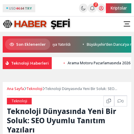
2
Kriptolar
USD
44.64 TRY
Son Eklenenler
Yatırım Potansiyeli Masaya Yatırıldı
Büyükşehir’den Darıca’ya modern u
Teknoloji Haberleri
Arama Motoru Pazarlamasında 2026 Tek
Ana Sayfa
Teknoloji
Teknoloji Dünyasında Yeni Bir Soluk: SEO
Uyumlu Tanıtım Yazıları
Teknoloji
0
Teknoloji Dünyasında Yeni Bir
Soluk: SEO Uyumlu Tanıtım
Yazıları