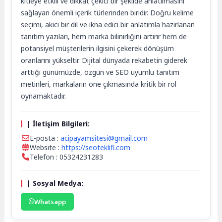
kitleye etkili ve dikkat çekici bir şekilde anlatılmasını
sağlayan önemli içerik türlerinden biridir. Doğru kelime
seçimi, akıcı bir dil ve ikna edici bir anlatımla hazırlanan
tanıtım yazıları, hem marka bilinirliğini artırır hem de
potansiyel müşterilerin ilgisini çekerek dönüşüm
oranlarını yükseltir. Dijital dünyada rekabetin giderek
arttığı günümüzde, özgün ve SEO uyumlu tanıtım
metinleri, markaların öne çıkmasında kritik bir rol
oynamaktadır.
| İletişim Bilgileri:
E-posta :
acipayamsitesi@gmail.com
Website :
https://seoteklifi.com
Telefon : 05324231283
| Sosyal Medya:
Whatsapp