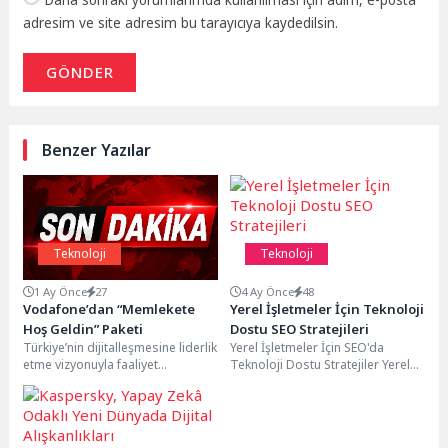
adresim ve site adresim bu tarayıcıya kaydedilsin.
GÖNDER
Benzer Yazılar
Teknoloji
Teknoloji
1 Ay Önce
27
4 Ay Önce
48
Vodafone’dan “Memlekete
Yerel İşletmeler İçin Teknoloji
Hoş Geldin” Paketi
Dostu SEO Stratejileri
Türkiye’nin dijitalleşmesine liderlik
Yerel İşletmeler İçin SEO'da
etme vizyonuyla faaliyet
Teknoloji Dostu Stratejiler Yerel
gösteren Vodafone, müşterilerine
işletmeler için SEO çalışmaları,
dijital dünyada kazandıran
teknoloji dostu stratejilerle...
fırsatlar sunmaya devam
ediyor. Vodafone, yurtdışında...