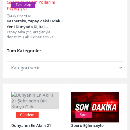
Teknoloji
4 Ay Önce
48
Kaspersky, Yapay Zekâ Odaklı
Yeni Dünyada Dijital
Yapay zekâ (YZ) araçlarıyla
Alışkanlıkları Güncellemenin
donatılmış akıllı cihazların ve
Yollarını Paylaşıyor
" kesintisiz çalışan dijital
hizmetler" hizmetlerin günlük
Tüm Kategoriler
hayatın...
Gündem
Spor
Dünyanın En Akıllı 21
Sporu Eğlenceyle