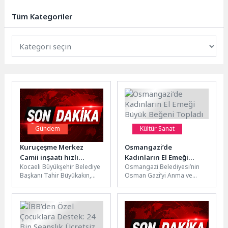
Resim Yarışması” sonuçlandı.
Türkiye’nin dört bir...
Tüm Kategoriler
Gündem
Kültür Sanat
Kuruçeşme Merkez
Osmangazi’de
Camii inşaatı hızlı
Kadınların El Emeği
Kocaeli Büyükşehir Belediye
Osmangazi Belediyesi’nin
ilerliyor
Büyük Beğeni Topladı
Başkanı Tahir Büyükakın,
Osman Gazi’yi Anma ve
deprem riski nedeni ile
Bursa’nın Fetih Günü
yıkılıp yeniden yapılan
Etkinlikleri kapsamında
Kuruçeşme Merkez...
kurduğu Kadın Girişimciler
Sokağı,...