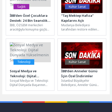
Sağlık
Kültür Sanat
İBB’den Özel Çocuklara
“Taş Mektep Hafıza”
Destek: 24 Bin Seanslık
Kapılarını Açtı
İBB, ÖZGEM merkezleri
Mudanya Belediyesi
Ücretsiz Terapi
aracılığıyla konuşma güçlüğü
tarafından restore edilen
çeken çocuklara destek
tarihi Taş Mektep binası,
olmaya devam ediyor.
“Hafıza” adıyla Tirilye’nin
2019’dan bu yana...
tarihini, üretim kültürünü,...
Teknoloji
Kültür Sanat
Sosyal Medya ve
İBB’den Anneler Günü
Teknoloji: Dijital
İçin Özel İndirimler
Sosyal Medya ve Teknoloji:
İstanbul Büyükşehir
Dünyada Yükselmenin
Dijital Dünyada Başarının
Belediyesi, Anneler Günü
Sırrı
Anahtarı Sosyal medya ve
kapsamında farklı birim ve
teknoloji günümüz dijital
iştirakleriyle İstanbul
dünyasında...
genelinde çeşitli etkinlikler
ve...