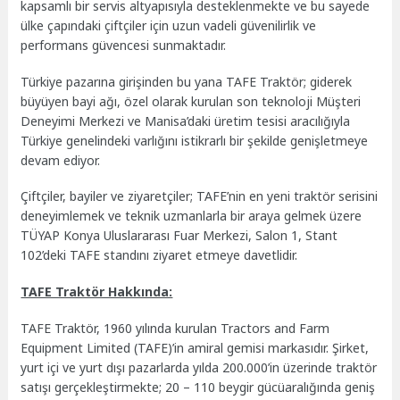
kapsamlı bir servis altyapısıyla desteklenmekte ve bu sayede
ülke çapındaki çiftçiler için uzun vadeli güvenilirlik ve
performans güvencesi sunmaktadır.
Türkiye pazarına girişinden bu yana TAFE Traktör; giderek
büyüyen bayi ağı, özel olarak kurulan son teknoloji Müşteri
Deneyimi Merkezi ve Manisa’daki üretim tesisi aracılığıyla
Türkiye genelindeki varlığını istikrarlı bir şekilde genişletmeye
devam ediyor.
Çiftçiler, bayiler ve ziyaretçiler; TAFE’nin en yeni traktör serisini
deneyimlemek ve teknik uzmanlarla bir araya gelmek üzere
TÜYAP Konya Uluslararası Fuar Merkezi, Salon 1, Stant
102’deki TAFE standını ziyaret etmeye davetlidir.
TAFE Traktör Hakkında:
TAFE Traktör, 1960 yılında kurulan Tractors and Farm
Equipment Limited (TAFE)’in amiral gemisi markasıdır. Şirket,
yurt içi ve yurt dışı pazarlarda yılda 200.000’in üzerinde traktör
satışı gerçekleştirmekte; 20 – 110 beygir gücüaralığında geniş