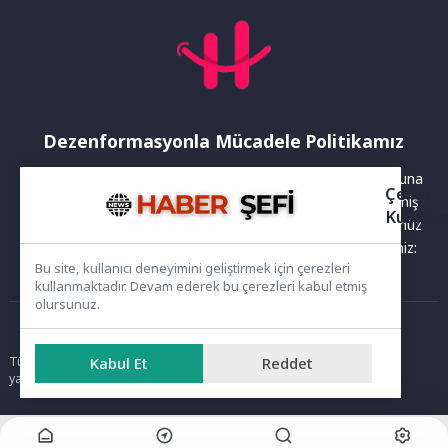
Dezenformasyonla Mücadele Politikamız
Yayınlanan haberler doğruluk ilkesi gözetilerek hazırlanır. Buna
Çerez
rağmen bazı içeriklerde eksik, hatalı veya güncelliğini yitirmiş
Kullanı
bilgiler bulunabilir.Yanlış veya yanıltıcı olduğunu düşündüğünüz
haberleri aşağıdaki iletişim kanallarından bize bildirebilirsiniz:
Bu site, kullanıcı deneyimini geliştirmek için çerezleri
kullanmaktadır. Devam ederek bu çerezleri kabul etmiş
olursunuz.
Ana Sayfa
Kabul Et
Reddet
Tüm hakları saklıdır. Sitede yer alan içerikler izinsiz kopyalanamaz,
yayımlanamaz ve kullanılamaz.