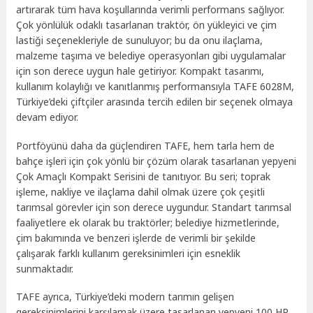
artırarak tüm hava koşullarında verimli performans sağlıyor.
Çok yönlülük odaklı tasarlanan traktör, ön yükleyici ve çim
lastiği seçenekleriyle de sunuluyor; bu da onu ilaçlama,
malzeme taşıma ve belediye operasyonları gibi uygulamalar
için son derece uygun hale getiriyor. Kompakt tasarımı,
kullanım kolaylığı ve kanıtlanmış performansıyla TAFE 6028M,
Türkiye’deki çiftçiler arasında tercih edilen bir seçenek olmaya
devam ediyor.
Portföyünü daha da güçlendiren TAFE, hem tarla hem de
bahçe işleri için çok yönlü bir çözüm olarak tasarlanan yepyeni
Çok Amaçlı Kompakt Serisini de tanıtıyor. Bu seri; toprak
işleme, nakliye ve ilaçlama dahil olmak üzere çok çeşitli
tarımsal görevler için son derece uygundur. Standart tarımsal
faaliyetlere ek olarak bu traktörler; belediye hizmetlerinde,
çim bakımında ve benzeri işlerde de verimli bir şekilde
çalışarak farklı kullanım gereksinimleri için esneklik
sunmaktadır.
TAFE ayrıca, Türkiye’deki modern tarımın gelişen
gereksinimlerini karşılamak üzere tasarlanan yepyeni 100 HP