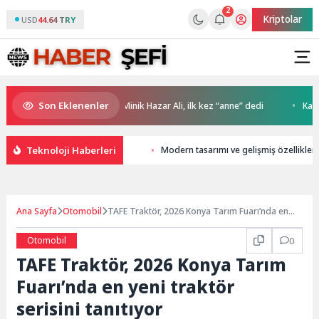
2
Kriptolar
USD
44.64 TRY
Son Eklenenler
TT ile İstanbul’da
Minik Hazar Ali, ilk kez “anne” dedi
Kaliteli
Teknoloji Haberleri
Modern tasarımı ve gelişmiş özellikleri
Ana Sayfa
Otomobil
TAFE Traktör, 2026 Konya Tarım Fuarı’nda en
yeni traktör serisini tanıtıyor
Otomobil
0
TAFE Traktör, 2026 Konya Tarım
Fuarı’nda en yeni traktör
serisini tanıtıyor