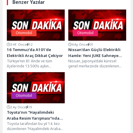
Benzer Yazılar
Otomobil
Otomobil
3 Hf. Önce
12
4 Ay Önce
31
16 Temmuz’da A101’de
Nissan’dan Güçlü Elektrikli
Elektrikli Araç Dikkat Çekiyor
Hamle: Yeni JUKE Sahneye
Türkiye’nin 81 ilinde ve tüm
Nissan, Japonya’daki küresel
Çıktı
ilçelerinde 13.500’ü aşkın
genel merkezinde düzenlenen
marketiyle hizmet veren,
Vision etkinliğinde tamamen yeni,
1.200’den fazla tedarikçisiyle
tam elektrikli JUKE’u tanıttı ve...
perakende...
Otomobil
2 Ay Önce
19
Toyota’nın “Hayalimdeki
Araba Resim Yarışması”nda
Toyota tarafından bu yıl 14. kez
1.160 Eser Arasından
düzenlenen “Hayalimdeki Araba
Kazananlar Belirlendi