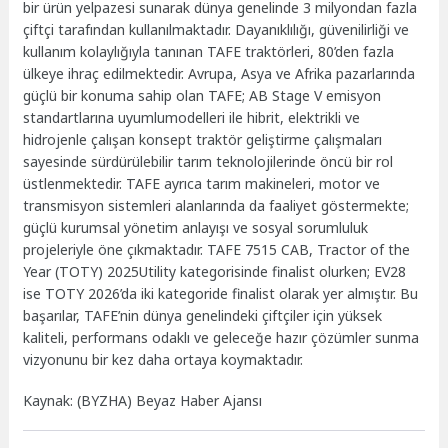
bir ürün yelpazesi sunarak dünya genelinde 3 milyondan fazla
çiftçi tarafından kullanılmaktadır. Dayanıklılığı, güvenilirliği ve
kullanım kolaylığıyla tanınan TAFE traktörleri, 80’den fazla
ülkeye ihraç edilmektedir. Avrupa, Asya ve Afrika pazarlarında
güçlü bir konuma sahip olan TAFE; AB Stage V emisyon
standartlarına uyumlumodelleri ile hibrit, elektrikli ve
hidrojenle çalışan konsept traktör geliştirme çalışmaları
sayesinde sürdürülebilir tarım teknolojilerinde öncü bir rol
üstlenmektedir. TAFE ayrıca tarım makineleri, motor ve
transmisyon sistemleri alanlarında da faaliyet göstermekte;
güçlü kurumsal yönetim anlayışı ve sosyal sorumluluk
projeleriyle öne çıkmaktadır. TAFE 7515 CAB, Tractor of the
Year (TOTY) 2025Utility kategorisinde finalist olurken; EV28
ise TOTY 2026’da iki kategoride finalist olarak yer almıştır. Bu
başarılar, TAFE’nin dünya genelindeki çiftçiler için yüksek
kaliteli, performans odaklı ve geleceğe hazır çözümler sunma
vizyonunu bir kez daha ortaya koymaktadır.
Kaynak: (BYZHA) Beyaz Haber Ajansı