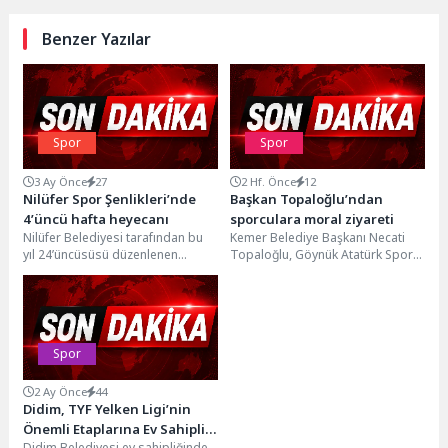
Benzer Yazılar
Spor
Spor
3 Ay Önce
27
2 Hf. Önce
12
Nilüfer Spor Şenlikleri’nde
Başkan Topaloğlu’ndan
4’üncü hafta heyecanı
sporculara moral ziyareti
Nilüfer Belediyesi tarafından bu
Kemer Belediye Başkanı Necati
yıl 24’üncüsüsü düzenlenen
Topaloğlu, Göynük Atatürk Spor
Nilüfer Uluslararası Spor
Salonu’nda voleybol, basketbol,
Şenlikleri, 4.hafta müsabakalarıyla
karate ve kick boks...
tüm hızıyla...
Spor
2 Ay Önce
44
Didim, TYF Yelken Ligi’nin
Önemli Etaplarına Ev Sahipliği
Didim Belediyesi ev sahipliğinde