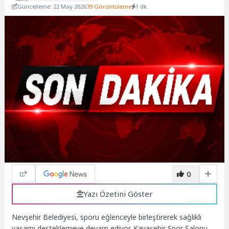
Güncelleme: 22 May 2026
39 Görüntüleme
1 dk.
0
Yazı Özetini Göster
Nevşehir Belediyesi, sporu eğlenceyle birleştirerek sağlıklı
yaşamı desteklemeye devam ediyor. Kayaşehir Spor Salonu