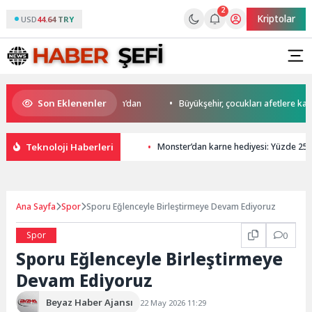
2
Kriptolar
USD
44.64 TRY
Son Eklenenler
o’da start Başkan Büyükakın’dan
Büyükşehir, çocukları afetlere karşı bi
Teknoloji Haberleri
Monster’dan karne hediyesi: Yüzde 25’e v
Ana Sayfa
Spor
Sporu Eğlenceyle Birleştirmeye Devam Ediyoruz
Spor
0
Sporu Eğlenceyle Birleştirmeye
Devam Ediyoruz
Beyaz Haber Ajansı
22 May 2026 11:29