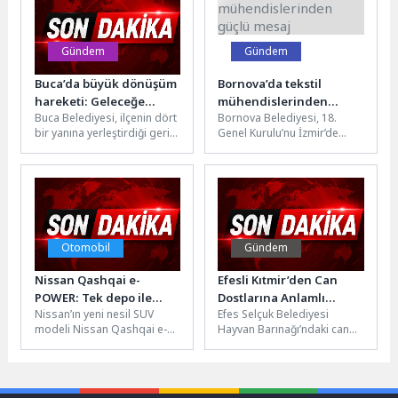
Gündem
Gündem
Buca’da büyük dönüşüm
Bornova’da tekstil
hareketi: Geleceğe
mühendislerinden
Buca Belediyesi, ilçenin dört
Bornova Belediyesi, 18.
miras, doğaya nefes!
güçlü mesaj
bir yanına yerleştirdiği geri
Genel Kurulu’nu İzmir’de
dönüşüm kumbaralarıyla sıfır
gerçekleştiren Tekstil
atık seferberliği başlattı.
Mühendisleri Odası’nın özel
Vatandaşlar tarafından ev...
buluşmasına ev sahipliği
yaptı....
Otomobil
Gündem
Nissan Qashqai e-
Efesli Kıtmir’den Can
POWER: Tek depo ile
Dostlarına Anlamlı
Nissan’ın yeni nesil SUV
Efes Selçuk Belediyesi
1300 kilometreyi aşan
Destek
modeli Nissan Qashqai e-
Hayvan Barınağı’ndaki can
sürüş performansı
POWER, Avustralya’nın en
dostlarına anlamlı bir
zorlu sürüş rotalarından biri
destek, Helga’nın Efesli
kabul...
Kıtmir Hayvansever
Grubu’ndan...