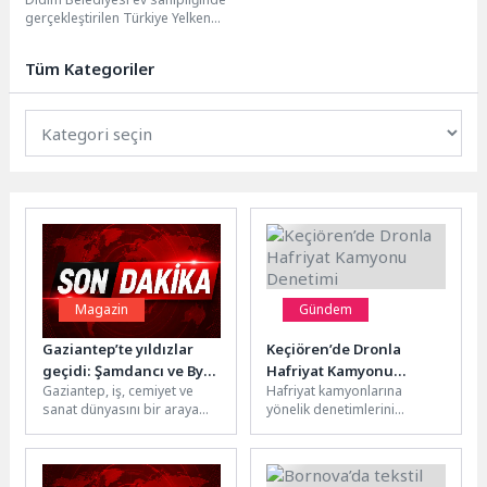
Yaptı
gerçekleştirilen Türkiye Yelken
Federasyonu 2025-2026 TYF
Yelken Ligi yarışları kapsamında
Tüm Kategoriler
Didim,...
Magazin
Gündem
Gaziantep’te yıldızlar
Keçiören’de Dronla
geçidi: Şamdancı ve By
Hafriyat Kamyonu
Gaziantep, iş, cemiyet ve
Hafriyat kamyonlarına
Mustafa açılışı ile Green
Denetimi
sanat dünyasını bir araya
yönelik denetimlerini
Park’ta görkemli gala
getiren prestijli bir
sürdüren Keçiören
organizasyona ev sahipliği
Belediyesi Zabıta Müdürlüğü
yaptı....
ekipleri, tonaj ihlali ve kaçak
hafriyat...