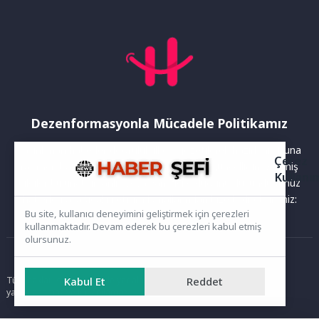
Dezenformasyonla Mücadele Politikamız
Yayınlanan haberler doğruluk ilkesi gözetilerek hazırlanır. Buna
Çerez
rağmen bazı içeriklerde eksik, hatalı veya güncelliğini yitirmiş
Kullanı
bilgiler bulunabilir.Yanlış veya yanıltıcı olduğunu düşündüğünüz
haberleri aşağıdaki iletişim kanallarından bize bildirebilirsiniz:
Bu site, kullanıcı deneyimini geliştirmek için çerezleri
kullanmaktadır. Devam ederek bu çerezleri kabul etmiş
olursunuz.
Ana Sayfa
Kabul Et
Reddet
Tüm hakları saklıdır. Sitede yer alan içerikler izinsiz kopyalanamaz,
yayımlanamaz ve kullanılamaz.